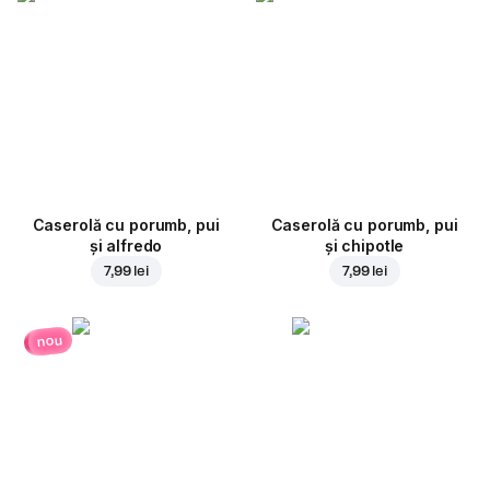
Caserolă cu porumb, pui
Caserolă cu porumb, pui
și alfredo
și chipotle
7,99 lei
7,99 lei
nou