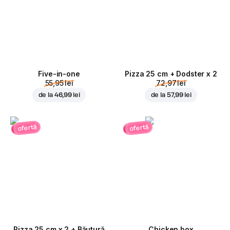
Five-in-one
Pizza 25 cm + Dodster x 2
55,95 lei
72,97 lei
de la
46,99 lei
de la
57,99 lei
ofertă
ofertă
Pizza 25 cm x 2 + Băutură
Chicken box