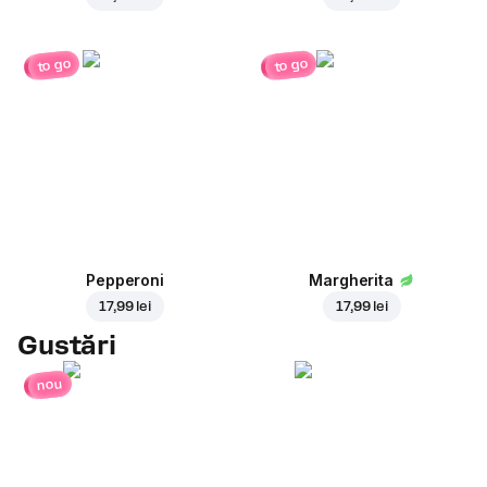
to go
to go
Pepperoni
Margherita
17,99 lei
17,99 lei
Gustări
nou