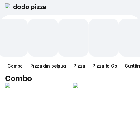
dodo pizza
Combo
Pizza din belșug
Pizza
Pizza to Go
Gustăr
Combo