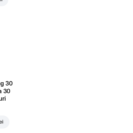
ei
ug 30
a 30
uri
ei