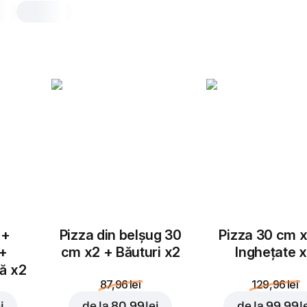
Apă plată
0,5 l, 500 gr, incl. taxa de garanție re
bottle 0.50 lei
0,5 l
 +
Pizza din belșug 30
Pizza 30 cm x
 +
cm x2 + Băuturi x2
Inghețate 
tă x2
87,96 lei
129,96 lei
i
de la
80,99 lei
de la
99,99 l