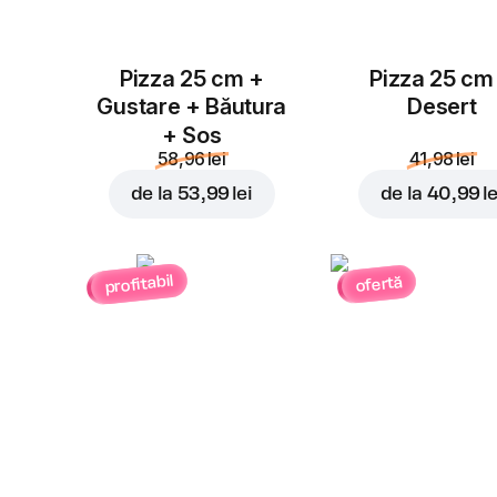
Pizza 25 cm +
Pizza 25 cm
Gustare + Băutura
Desert
+ Sos
58,96 lei
41,98 lei
de la
53,99 lei
de la
40,99 le
profitabil
ofertă