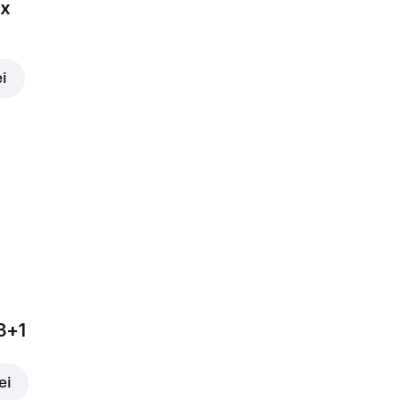
ox
ei
3+1
ei