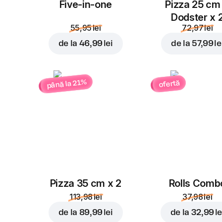
Five-in-one
Pizza 25 cm
Dodster x 
55,95 lei
72,97 lei
de la
46,99 lei
de la
57,99 le
până la 21%
ofertă
Pizza 35 cm x 2
Rolls Comb
113,98 lei
37,98 lei
de la
89,99 lei
de la
32,99 le