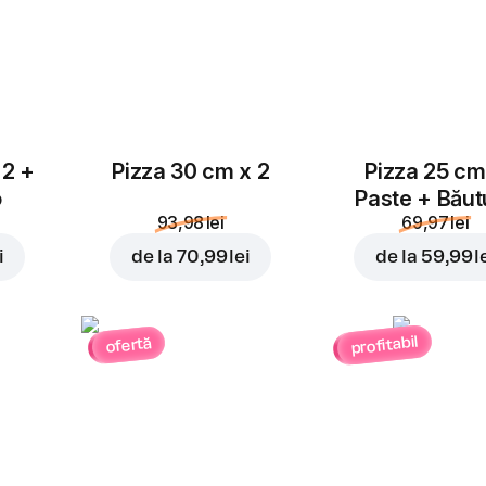
 2 +
Pizza 30 cm x 2
Pizza 25 cm
o
Paste + Băut
93,98 lei
69,97 lei
i
de la
70,99 lei
de la
59,99 l
profitabil
ofertă