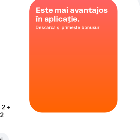
Este mai avantajos
în aplicație.
Descarcă și primește bonusuri
turnable
 2 +
x2
ei