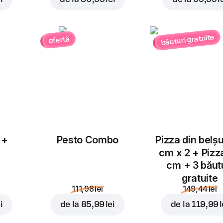
băuturi gratuite
ofertă
Adăugați pentru
6,99 l
 +
Pesto Combo
Pizza din belș
cm x 2 + Pizz
cm + 3 băut
gratuite
111,98 lei
149,44 lei
i
de la
85,99 lei
de la
119,99 l