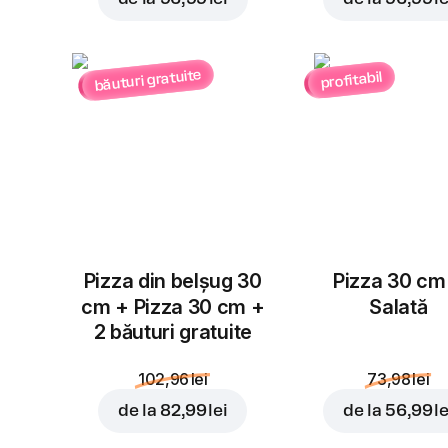
băuturi gratuite
profitabil
Pizza din belșug 30
Pizza 30 cm
cm + Pizza 30 cm +
Salată
2 băuturi gratuite
102,96 lei
73,98 lei
de la
82,99 lei
de la
56,99 le