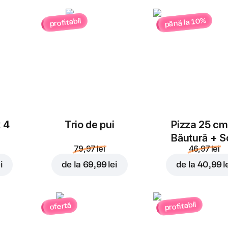
până la 10%
profitabil
x 4
Trio de pui
Pizza 25 cm
Băutură + S
79,97 lei
46,97 lei
i
de la
69,99 lei
de la
40,99 l
profitabil
ofertă