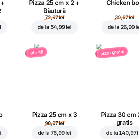
 +
Pizza 25 cm x 2 +
Chicken b
2
Băutură
72,97 lei
30,97 lei
i
de la
54,99 lei
de la
26,99 l
pizza gratis
ofertă
o
Pizza 25 cm x 3
Pizza 30 cm 
gratis
98,97 lei
i
de la
76,99 lei
de la
140,97 l