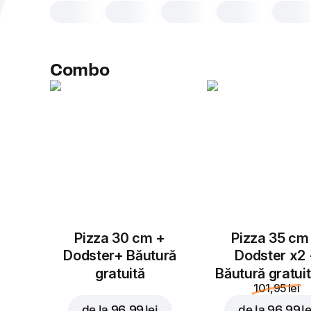
Combo
Pizza 30 cm +
Pizza 35 cm
Dodster+ Băutură
Dodster x2
gratuită
Băutură gratui
101,95 lei
de la
96,99 lei
de la
96,99 le