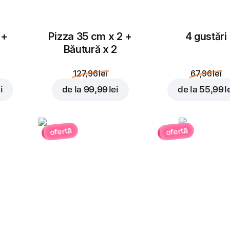
 +
Pizza 35 cm x 2 +
4 gustări
Băutură x 2
127,96 lei
67,96 lei
i
de la
99,99 lei
de la
55,99 l
ofertă
ofertă