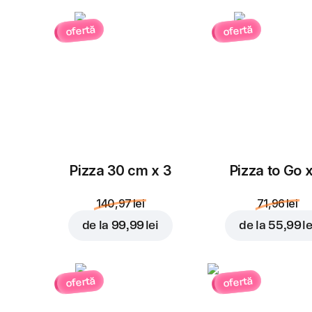
ofertă
ofertă
Pizza 30 cm x 3
Pizza to Go 
140,97 lei
71,96 lei
de la
99,99 lei
de la
55,99 le
ofertă
ofertă