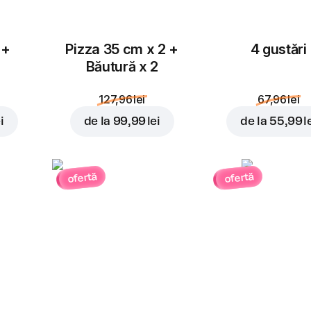
 +
Pizza 35 cm x 2 +
4 gustări
Băutură x 2
127,96 lei
67,96 lei
i
de la
99,99 lei
de la
55,99 l
ofertă
ofertă