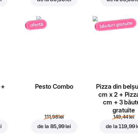
Ardei
Salam Chorizo
Jalapeno
4,00 lei
3,00 lei
băuturi gratuite
ofertă
Ciuperci
Piept de pui
3,00 lei
4,00 lei
Adăugați pentru
36,99 
 +
Pesto Combo
Pizza din belș
cm x 2 + Pizz
cm + 3 băut
gratuite
Suncă
Blue Cheese
111,98 lei
149,44 lei
4,00 lei
4,00 lei
i
de la
85,99 lei
de la
119,99 l