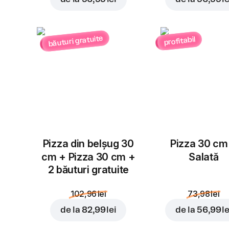
băuturi gratuite
profitabil
Pizza din belșug 30
Pizza 30 cm
cm + Pizza 30 cm +
Salată
2 băuturi gratuite
102,96 lei
73,98 lei
de la
82,99 lei
de la
56,99 le