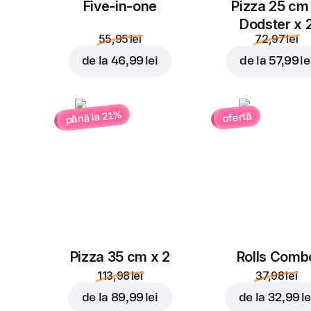
Five-in-one
Pizza 25 cm
Dodster x 
55,95 lei
72,97 lei
de la
46,99 lei
de la
57,99 le
până la 21%
ofertă
Pizza 35 cm x 2
Rolls Comb
113,98 lei
37,98 lei
de la
89,99 lei
de la
32,99 le