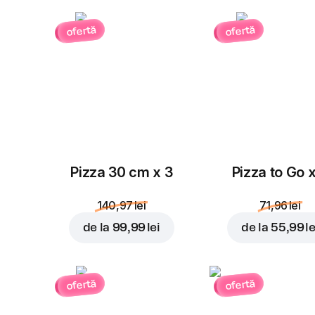
ofertă
ofertă
Pizza 30 cm x 3
Pizza to Go 
140,97 lei
71,96 lei
de la
99,99 lei
de la
55,99 le
ofertă
ofertă