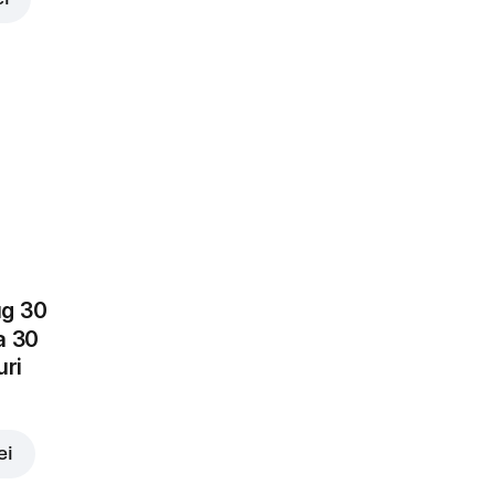
Mozzarella
4,00 lei
Rosii
proaspete
3,00 lei
lei
ug 30
a 30
uri
Castraveți
murați
3,00 lei
ei