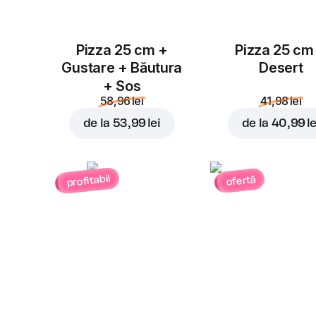
Pizza 25 cm +
Pizza 25 cm
Gustare + Băutura
Desert
+ Sos
58,96 lei
41,98 lei
de la
53,99 lei
de la
40,99 le
profitabil
ofertă