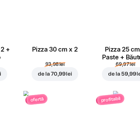
Parmezan
 2 +
Pizza 30 cm x 2
Pizza 25 cm
4,00 lei
o
Paste + Băut
93,98 lei
69,97 lei
i
de la
70,99 lei
de la
59,99 l
profitabil
ofertă