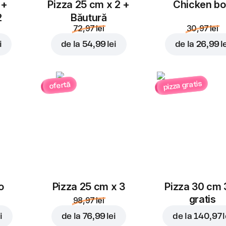
 +
Pizza 25 cm x 2 +
Chicken b
2
Băutură
72,97 lei
30,97 lei
i
de la
54,99 lei
de la
26,99 l
pizza gratis
ofertă
o
Pizza 25 cm x 3
Pizza 30 cm 
gratis
98,97 lei
i
de la
76,99 lei
de la
140,97 l