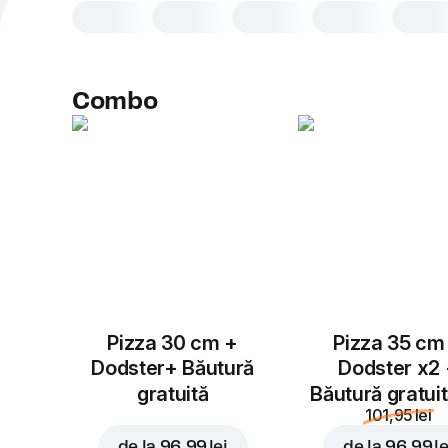
Combo
Pizza 30 cm +
Pizza 35 cm
Dodster+ Băutură
Dodster x2
gratuită
Băutură gratui
101,95 lei
de la
96,99 lei
de la
96,99 le