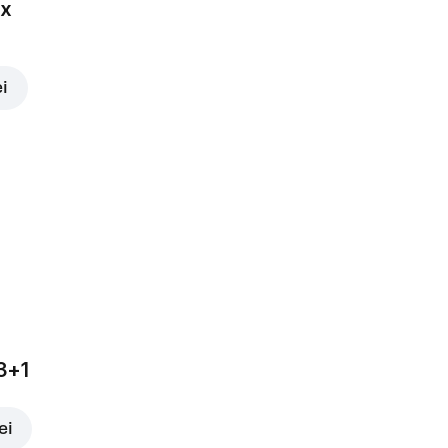
ox
ei
3+1
ei