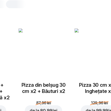
Margherita Classic
30 cm, tradițional aluat, 436 gr
Mozzarella, sos de roșii.
25 cm
30 cm
Tradițional
Subț
Adaugă topping
 +
Pizza din belșug 30
Pizza 30 cm x
 +
cm x2 + Băuturi x2
Inghețate 
tă x2
87,96 lei
129,96 lei
i
de la
80,99 lei
de la
99,99 l