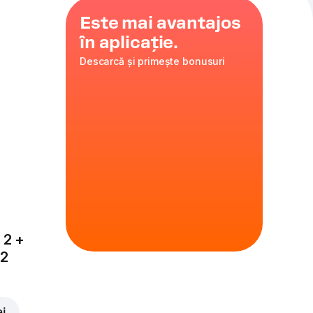
Este mai avantajos
în aplicație.
Descarcă și primește bonusuri
35 cm
ire
 2 +
x2
ei