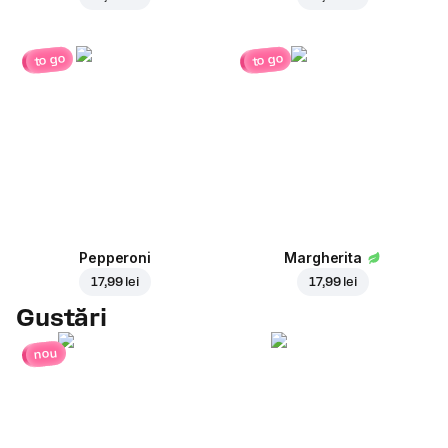
to go
to go
Pepperoni
Margherita
17,99 lei
17,99 lei
Gustări
nou