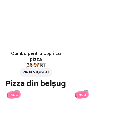
Combo pentru copii cu
pizza
36,97 lei
de la
28,99 lei
Pizza din belșug
nou
nou