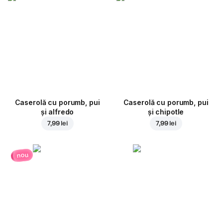
Caserolă cu porumb, pui
Caserolă cu porumb, pui
și alfredo
și chipotle
7,99 lei
7,99 lei
nou