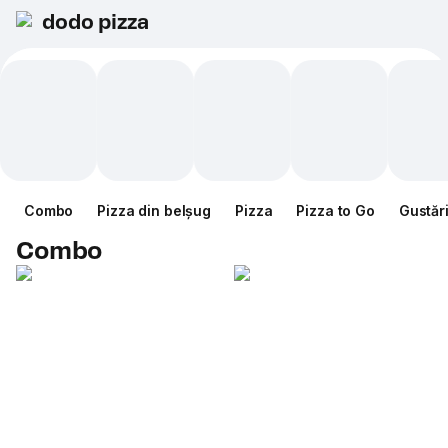
dodo pizza
Combo
Pizza din belșug
Pizza
Pizza to Go
Gustăr
Combo