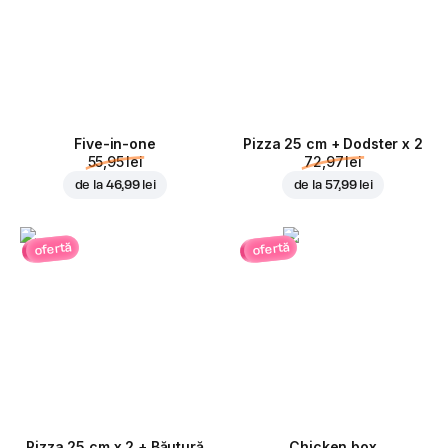
Five-in-one
Pizza 25 cm + Dodster x 2
55,95 lei
72,97 lei
de la
46,99 lei
de la
57,99 lei
ofertă
ofertă
Pizza 25 cm x 2 + Băutură
Chicken box