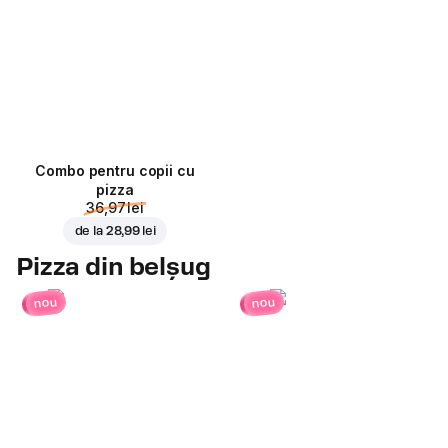
Combo pentru copii cu
pizza
36,97 lei
de la
28,99 lei
Pizza din belșug
nou
nou