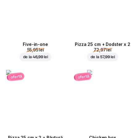
Five-in-one
Pizza 25 cm + Dodster x 2
55,95 lei
72,97 lei
de la
46,99 lei
de la
57,99 lei
ofertă
ofertă
Pizza 25 cm x 2 + Băutură
Chicken box