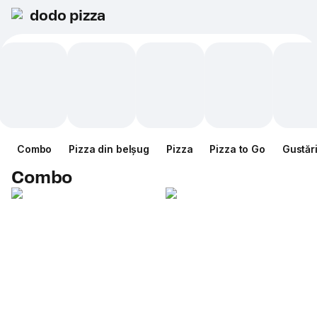
dodo pizza
Combo
Pizza din belșug
Pizza
Pizza to Go
Gustăr
Combo