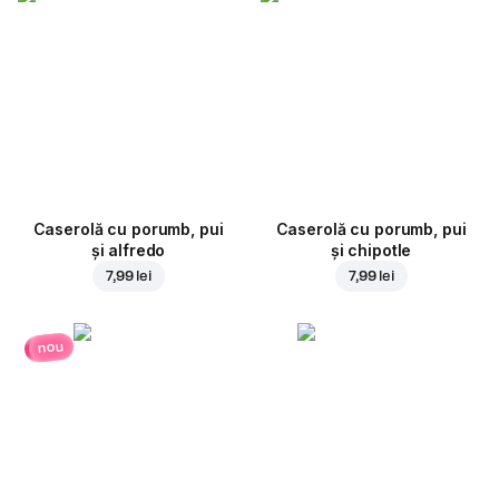
Caserolă cu porumb, pui
Caserolă cu porumb, pui
și alfredo
și chipotle
7,99 lei
7,99 lei
nou