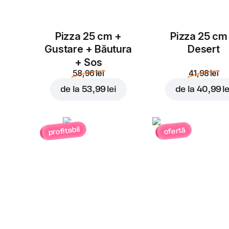
Pizza 25 cm +
Pizza 25 cm
Gustare + Băutura
Desert
+ Sos
58,96 lei
41,98 lei
de la
53,99 lei
de la
40,99 le
profitabil
ofertă