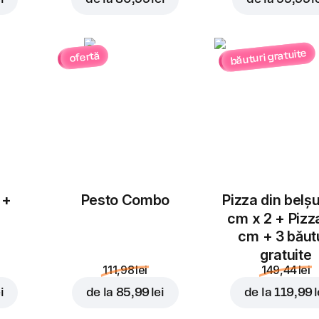
băuturi gratuite
ofertă
Adăugați pentru
9,49 l
 +
Pesto Combo
Pizza din belș
cm x 2 + Pizz
cm + 3 băut
gratuite
111,98 lei
149,44 lei
i
de la
85,99 lei
de la
119,99 l