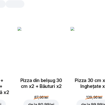
Pepsi Twist
0,5 l, 500 gr, incl. taxa de garanție re
bottle 0.50 lei
0,5 l
 +
Pizza din belșug 30
Pizza 30 cm x
 +
cm x2 + Băuturi x2
Inghețate 
tă x2
87,96 lei
129,96 lei
i
de la
80,99 lei
de la
99,99 l