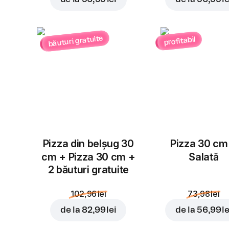
băuturi gratuite
profitabil
Pizza din belșug 30
Pizza 30 cm
cm + Pizza 30 cm +
Salată
2 băuturi gratuite
102,96 lei
73,98 lei
de la
82,99 lei
de la
56,99 le