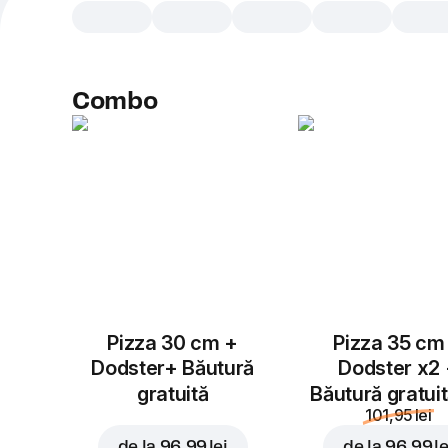
Combo
Pizza 30 cm +
Pizza 35 cm
Dodster+ Băutură
Dodster x2
gratuită
Băutură gratui
101,95 lei
de la
96,99 lei
de la
96,99 le