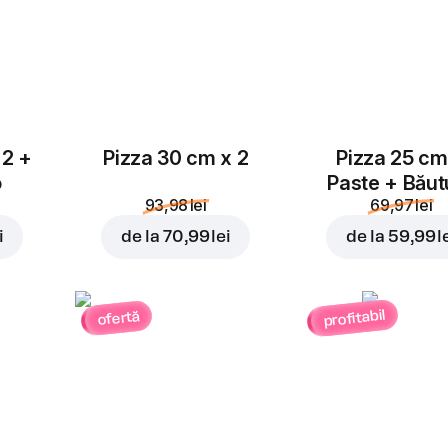
 2 +
Pizza 30 cm x 2
Pizza 25 cm
o
Paste + Băut
93,98 lei
69,97 lei
i
de la
70,99 lei
de la
59,99 l
profitabil
ofertă