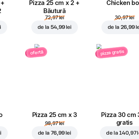
 +
Pizza 25 cm x 2 +
Chicken b
2
Băutură
72,97 lei
30,97 lei
i
de la
54,99 lei
de la
26,99 l
pizza gratis
ofertă
o
Pizza 25 cm x 3
Pizza 30 cm 
gratis
98,97 lei
i
de la
76,99 lei
de la
140,97 l