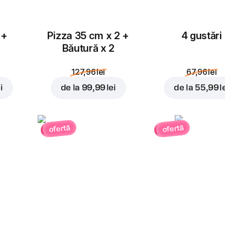
 +
Pizza 35 cm x 2 +
4 gustări
Băutură x 2
127,96 lei
67,96 lei
i
de la
99,99 lei
de la
55,99 l
ofertă
ofertă