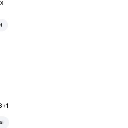
ox
ei
3+1
ei