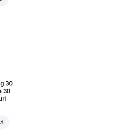
ei
ug 30
a 30
uri
ei