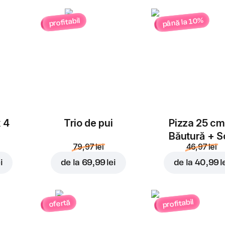
până la 10%
profitabil
x 4
Trio de pui
Pizza 25 cm
Băutură + S
79,97 lei
46,97 lei
i
de la
69,99 lei
de la
40,99 l
profitabil
ofertă