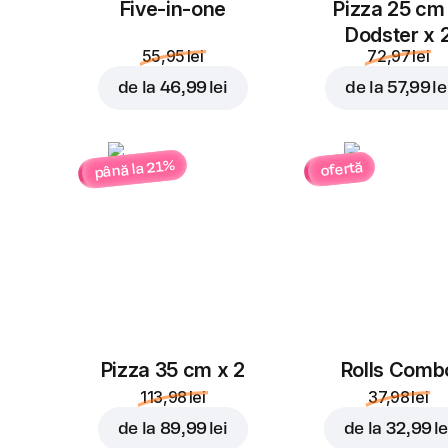
Five-in-one
Pizza 25 cm
Dodster x 
55,95 lei
72,97 lei
de la
46,99 lei
de la
57,99 le
până la 21%
ofertă
Pizza 35 cm x 2
Rolls Comb
113,98 lei
37,98 lei
de la
89,99 lei
de la
32,99 le