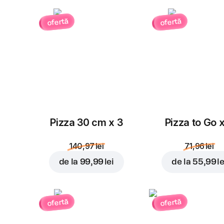
ofertă
ofertă
Pizza 30 cm x 3
Pizza to Go 
140,97 lei
71,96 lei
de la
99,99 lei
de la
55,99 le
ofertă
ofertă