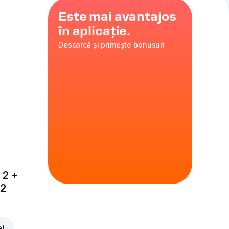
Este mai avantajos
în aplicație.
Descarcă și primește bonusuri
turnable
 2 +
x2
ei