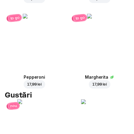
to go
to go
Pepperoni
Margherita
17,99 lei
17,99 lei
Gustări
nou