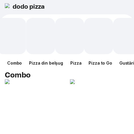
dodo pizza
Combo
Pizza din belșug
Pizza
Pizza to Go
Gustăr
Combo