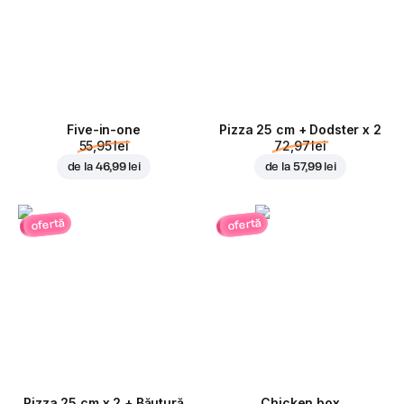
Five-in-one
Pizza 25 cm + Dodster x 2
55,95 lei
72,97 lei
de la
46,99 lei
de la
57,99 lei
ofertă
ofertă
Pizza 25 cm x 2 + Băutură
Chicken box