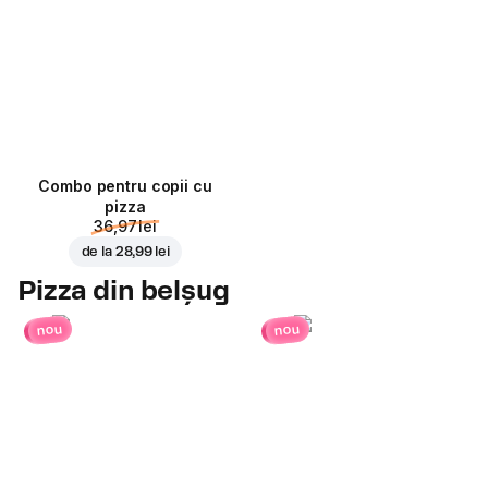
Combo pentru copii cu
pizza
36,97 lei
de la
28,99 lei
Pizza din belșug
nou
nou