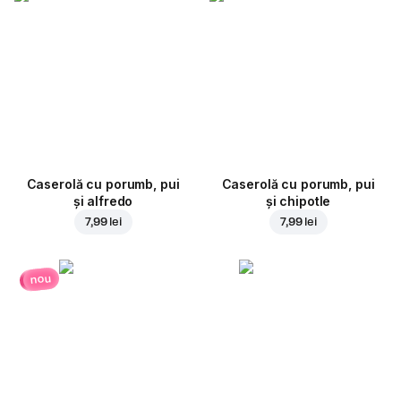
Caserolă cu porumb, pui
Caserolă cu porumb, pui
și alfredo
și chipotle
7,99 lei
7,99 lei
nou