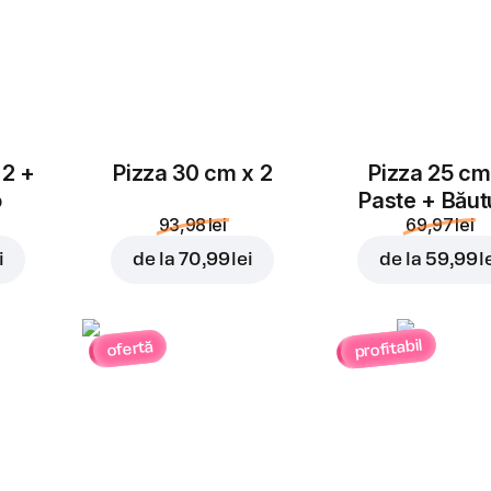
 2 +
Pizza 30 cm x 2
Pizza 25 cm
o
Paste + Băut
93,98 lei
69,97 lei
i
de la
70,99 lei
de la
59,99 l
profitabil
ofertă