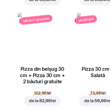
băuturi gratuite
profitabil
Pizza din belșug 30
Pizza 30 cm
cm + Pizza 30 cm +
Salată
2 băuturi gratuite
102,96 lei
73,98 lei
de la
82,99 lei
de la
56,99 le