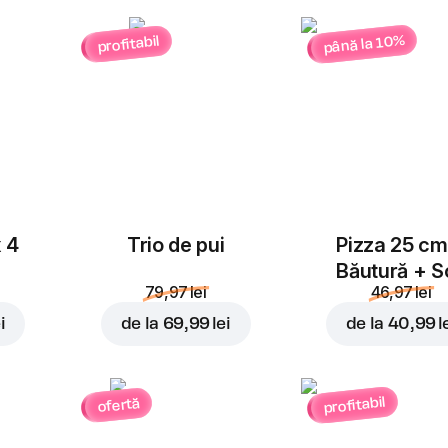
până la 10%
profitabil
x 4
Trio de pui
Pizza 25 cm
Băutură + S
79,97 lei
46,97 lei
i
de la
69,99 lei
de la
40,99 l
profitabil
ofertă