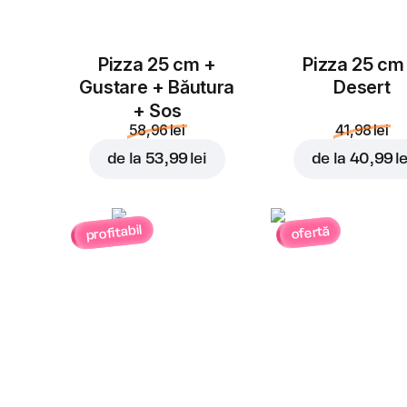
Pizza 25 cm +
Pizza 25 cm
Gustare + Băutura
Desert
+ Sos
58,96 lei
41,98 lei
de la
53,99 lei
de la
40,99 le
profitabil
ofertă