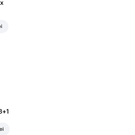
ox
ei
3+1
ei