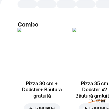
Combo
Pizza 30 cm +
Pizza 35 cm
Dodster+ Băutură
Dodster x2
gratuită
Băutură gratui
101,95 lei
de la
96,99 lei
de la
96,99 le