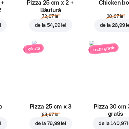
 +
Pizza 25 cm x 2 +
Chicken b
2
Băutură
72,97 lei
30,97 lei
i
de la
54,99 lei
de la
26,99 l
pizza gratis
ofertă
o
Pizza 25 cm x 3
Pizza 30 cm 
gratis
98,97 lei
i
de la
76,99 lei
de la
140,97 l