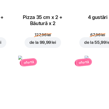
 +
Pizza 35 cm x 2 +
4 gustări
Băutură x 2
127,96 lei
67,96 lei
i
de la
99,99 lei
de la
55,99 l
ofertă
ofertă