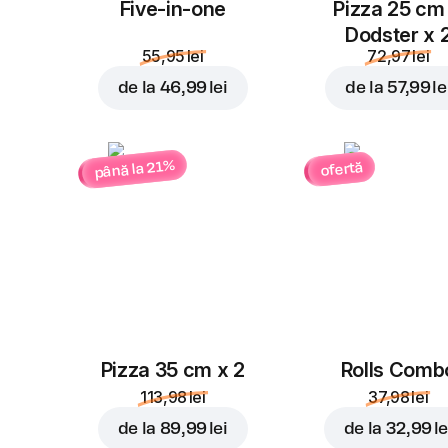
Five-in-one
Pizza 25 cm
Dodster x 
55,95 lei
72,97 lei
de la
46,99 lei
de la
57,99 le
până la 21%
ofertă
Pizza 35 cm x 2
Rolls Comb
113,98 lei
37,98 lei
de la
89,99 lei
de la
32,99 le