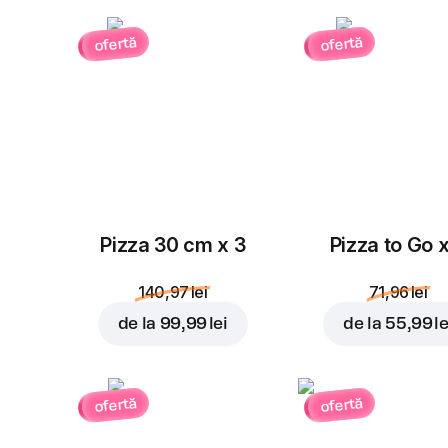
ofertă
ofertă
Pizza 30 cm x 3
Pizza to Go 
140,97 lei
71,96 lei
de la
99,99 lei
de la
55,99 le
ofertă
ofertă