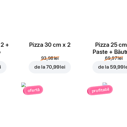
 2 +
Pizza 30 cm x 2
Pizza 25 cm
o
Paste + Băut
93,98 lei
69,97 lei
i
de la
70,99 lei
de la
59,99 l
profitabil
ofertă