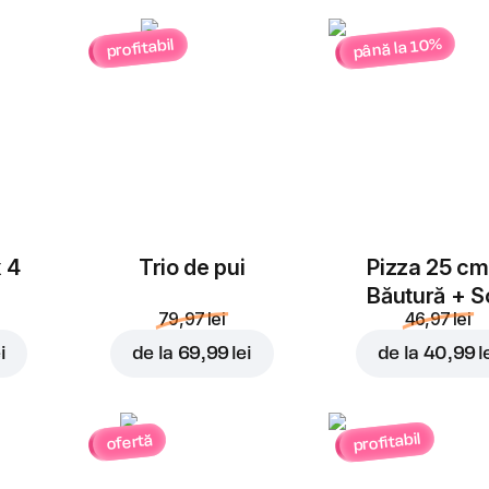
până la 10%
profitabil
x 4
Trio de pui
Pizza 25 cm
Băutură + S
79,97 lei
46,97 lei
i
de la
69,99 lei
de la
40,99 l
profitabil
ofertă