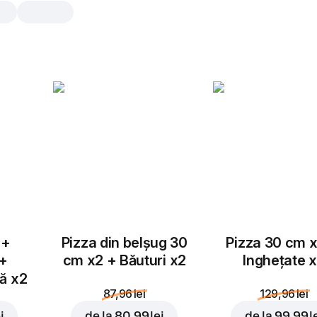
Tasty Strips Bacon
25 cm, 308 gr
Sos ranch
,
mozzarella
,
aluat
,
bacon 
25 cm
 +
Pizza din belșug 30
Pizza 30 cm x
 +
cm x2 + Băuturi x2
Inghețate 
tă x2
87,96 lei
129,96 lei
i
de la
80,99 lei
de la
99,99 l