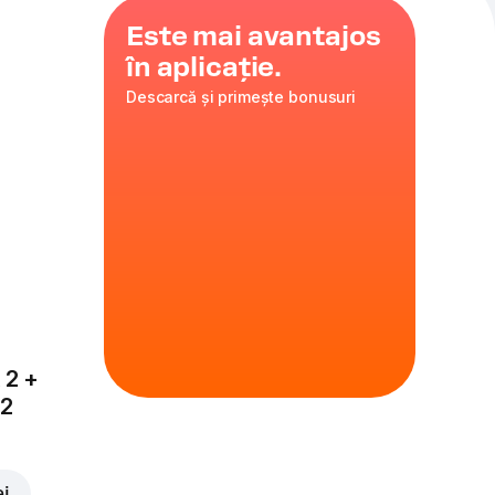
Este mai avantajos
în aplicație.
Descarcă și primește bonusuri
felii
 2 +
x2
ei