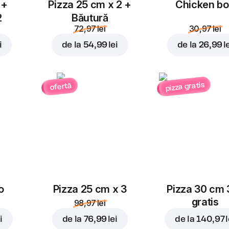
 +
Pizza 25 cm x 2 +
Chicken b
2
Băutură
72,97 lei
30,97 lei
i
de la
54,99 lei
de la
26,99 l
pizza gratis
ofertă
o
Pizza 25 cm x 3
Pizza 30 cm 
gratis
98,97 lei
i
de la
76,99 lei
de la
140,97 l