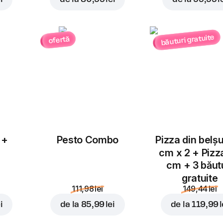
băuturi gratuite
ofertă
Adăugați pentru
22,99 
 +
Pesto Combo
Pizza din belș
cm x 2 + Pizz
cm + 3 băut
gratuite
111,98 lei
149,44 lei
i
de la
85,99 lei
de la
119,99 l