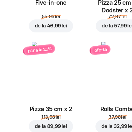
Five-in-one
Pizza 25 cm
Dodster x 
55,95 lei
72,97 lei
de la
46,99 lei
de la
57,99 le
până la 21%
ofertă
Pizza 35 cm x 2
Rolls Comb
113,98 lei
37,98 lei
de la
89,99 lei
de la
32,99 le