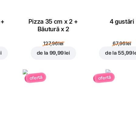
 +
Pizza 35 cm x 2 +
4 gustări
Băutură x 2
127,96 lei
67,96 lei
i
de la
99,99 lei
de la
55,99 l
ofertă
ofertă