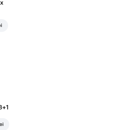
ox
ei
3+1
ei