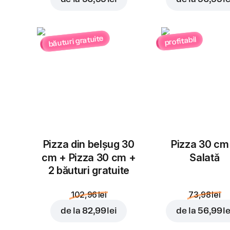
băuturi gratuite
profitabil
Pizza din belșug 30
Pizza 30 cm
cm + Pizza 30 cm +
Salată
2 băuturi gratuite
102,96 lei
73,98 lei
de la
82,99 lei
de la
56,99 le