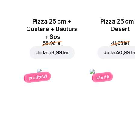
Pizza 25 cm +
Pizza 25 cm
Gustare + Băutura
Desert
+ Sos
58,96 lei
41,98 lei
de la
53,99 lei
de la
40,99 le
profitabil
ofertă