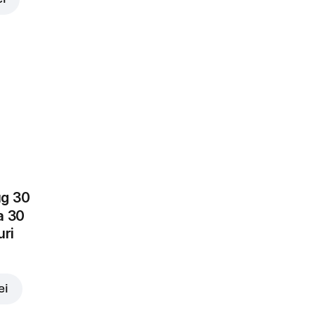
lei
ug 30
a 30
uri
ei