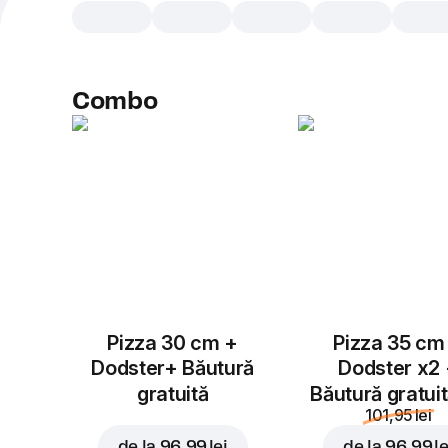
Combo
Pizza 30 cm +
Pizza 35 cm
Dodster+ Băutură
Dodster x2
gratuită
Băutură gratui
101,95 lei
de la
96,99 lei
de la
96,99 le