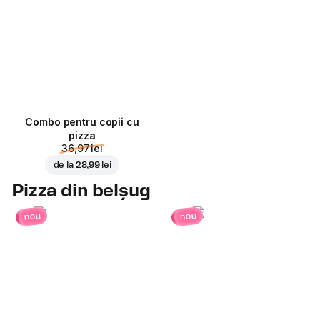
Combo pentru copii cu
pizza
36,97 lei
de la
28,99 lei
Pizza din belșug
nou
nou