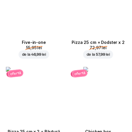
Five-in-one
Pizza 25 cm + Dodster x 2
55,95 lei
72,97 lei
de la
46,99 lei
de la
57,99 lei
ofertă
ofertă
Pizza 25 cm x 2 + Băutură
Chicken box