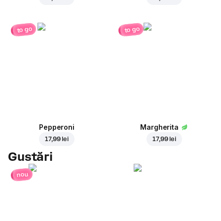
to go
to go
Pepperoni
Margherita
17,99 lei
17,99 lei
Gustări
nou