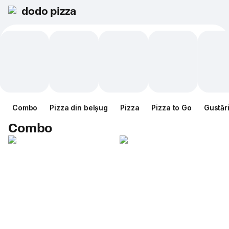
dodo pizza
Combo
Pizza din belșug
Pizza
Pizza to Go
Gustăr
Combo