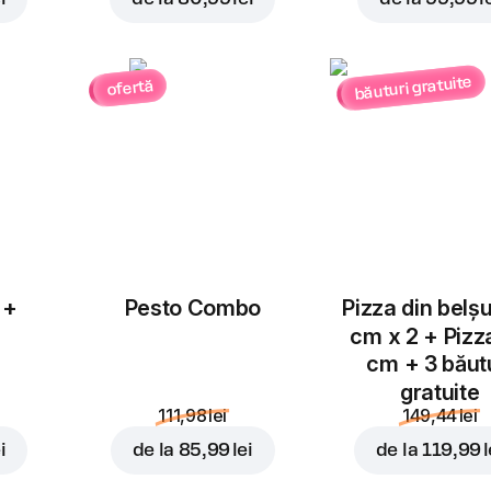
băuturi gratuite
ofertă
Adăugați pentru
4,99 l
 +
Pesto Combo
Pizza din belș
cm x 2 + Pizz
cm + 3 băut
gratuite
111,98 lei
149,44 lei
i
de la
85,99 lei
de la
119,99 l