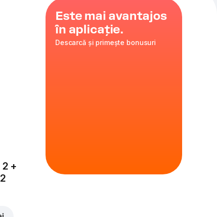
Este mai avantajos
în aplicație.
Descarcă și primește bonusuri
 2 +
x2
ei