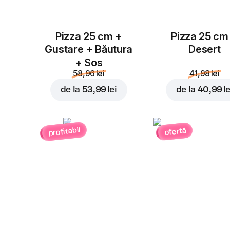
Pizza 25 cm +
Pizza 25 cm
Gustare + Băutura
Desert
+ Sos
58,96 lei
41,98 lei
de la
53,99 lei
de la
40,99 le
profitabil
ofertă