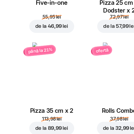
Five-in-one
Pizza 25 cm
Dodster x 
55,95 lei
72,97 lei
de la
46,99 lei
de la
57,99 le
până la 21%
ofertă
Pizza 35 cm x 2
Rolls Comb
113,98 lei
37,98 lei
de la
89,99 lei
de la
32,99 le