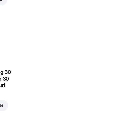
ei
ug 30
a 30
uri
ei