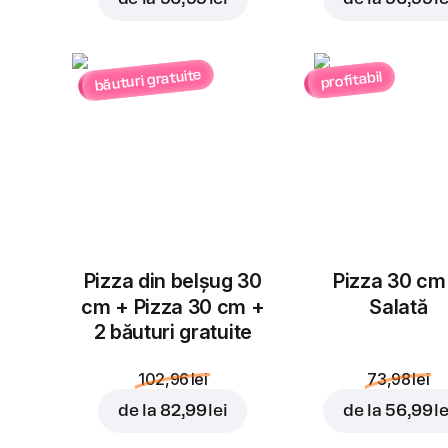
băuturi gratuite
profitabil
Pizza din belșug 30
Pizza 30 cm
cm + Pizza 30 cm +
Salată
2 băuturi gratuite
102,96 lei
73,98 lei
de la
82,99 lei
de la
56,99 le