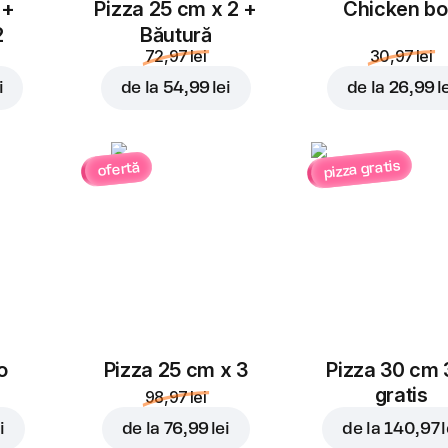
 +
Pizza 25 cm x 2 +
Chicken b
2
Băutură
72,97 lei
30,97 lei
i
de la
54,99 lei
de la
26,99 l
pizza gratis
ofertă
o
Pizza 25 cm x 3
Pizza 30 cm 
gratis
98,97 lei
i
de la
76,99 lei
de la
140,97 l