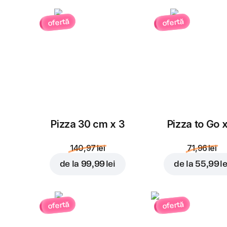
ofertă
ofertă
Pizza 30 cm x 3
Pizza to Go 
140,97 lei
71,96 lei
de la
99,99 lei
de la
55,99 le
ofertă
ofertă