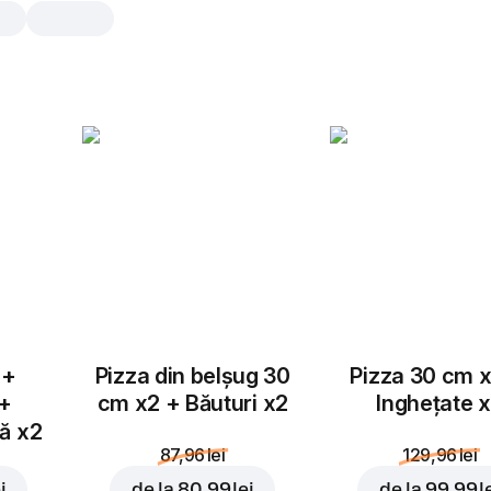
Sos Usturoi
1 buc., 40 gr
Sos portionat de usturoi.
1 buc.
 +
Pizza din belșug 30
Pizza 30 cm x
 +
cm x2 + Băuturi x2
Inghețate 
tă x2
87,96 lei
129,96 lei
i
de la
80,99 lei
de la
99,99 l