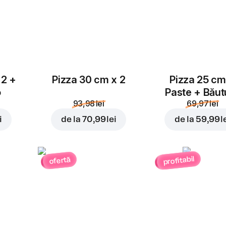
 2 +
Pizza 30 cm x 2
Pizza 25 cm
o
Paste + Băut
93,98 lei
69,97 lei
i
de la
70,99 lei
de la
59,99 l
profitabil
ofertă