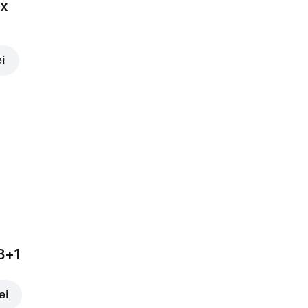
ox
ei
3+1
ei