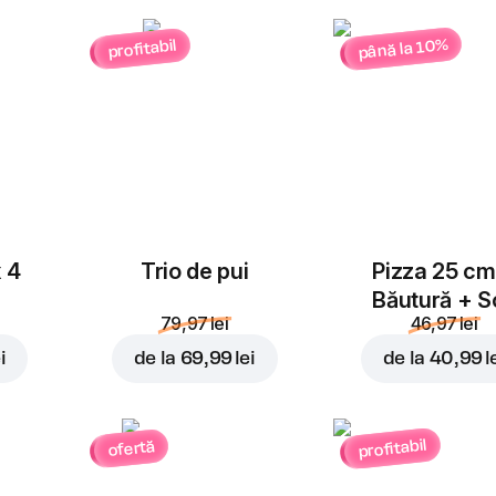
până la 10%
profitabil
x 4
Trio de pui
Pizza 25 cm
Băutură + S
79,97 lei
46,97 lei
i
de la
69,99 lei
de la
40,99 l
profitabil
ofertă