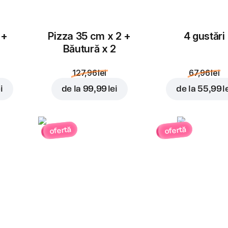
 +
Pizza 35 cm x 2 +
4 gustări
Băutură x 2
127,96 lei
67,96 lei
i
de la
99,99 lei
de la
55,99 l
ofertă
ofertă