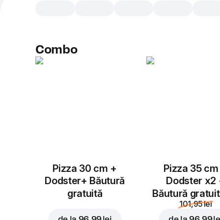
Combo
Pizza 30 cm +
Pizza 35 cm
Dodster+ Băutură
Dodster x2
gratuită
Băutură gratui
101,95 lei
de la
96,99 lei
de la
96,99 le