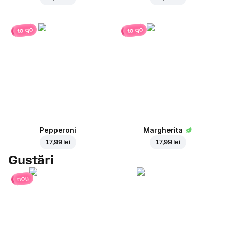
to go
to go
Pepperoni
Margherita
17,99 lei
17,99 lei
Gustări
nou