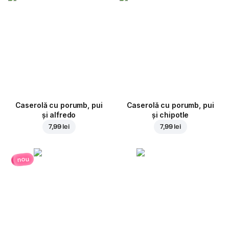
Caserolă cu porumb, pui
Caserolă cu porumb, pui
și alfredo
și chipotle
7,99 lei
7,99 lei
nou