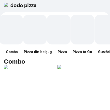
dodo pizza
Combo
Pizza din belșug
Pizza
Pizza to Go
Gustăr
Combo