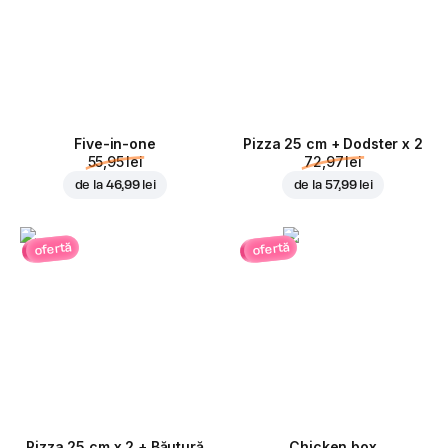
Five-in-one
Pizza 25 cm + Dodster x 2
55,95 lei
72,97 lei
de la
46,99 lei
de la
57,99 lei
ofertă
ofertă
Pizza 25 cm x 2 + Băutură
Chicken box