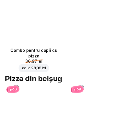
Combo pentru copii cu
pizza
36,97 lei
de la
28,99 lei
Pizza din belșug
nou
nou