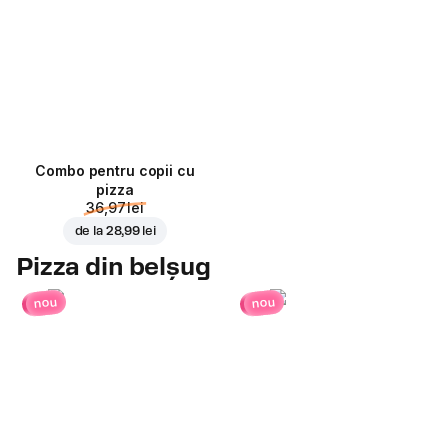
Combo pentru copii cu
pizza
36,97 lei
de la
28,99 lei
Pizza din belșug
nou
nou