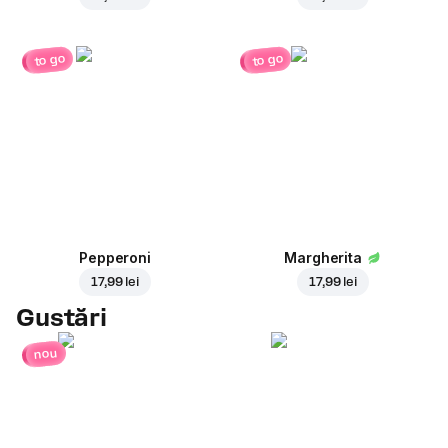
to go
to go
Pepperoni
Margherita
17,99 lei
17,99 lei
Gustări
nou