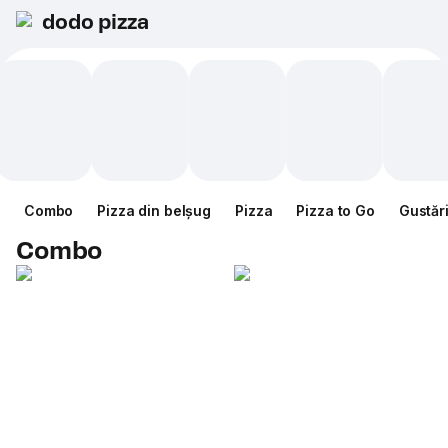
dodo pizza
Combo
Pizza din belșug
Pizza
Pizza to Go
Gustăr
Combo