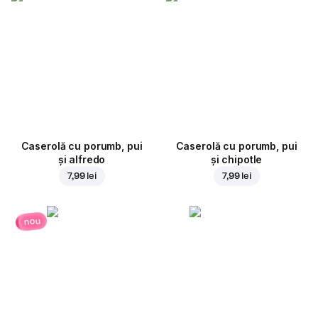
Caserolă cu porumb, pui
Caserolă cu porumb, pui
și alfredo
și chipotle
7,99 lei
7,99 lei
nou