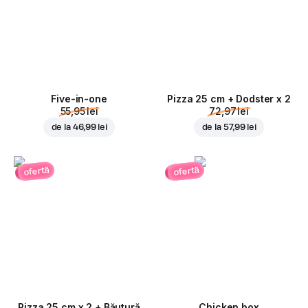
Five-in-one
Pizza 25 cm + Dodster x 2
55,95 lei
72,97 lei
de la
46,99 lei
de la
57,99 lei
ofertă
ofertă
Pizza 25 cm x 2 + Băutură
Chicken box