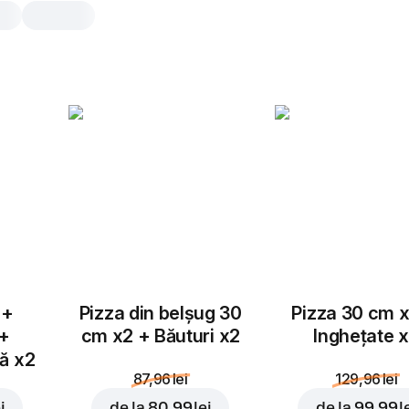
Pizza Tonno
30 cm, tradițional aluat, 531 gr
Sos de roșii
,
ton
,
porumb
,
mozz
ceapă roșie
25 cm
30 cm
Tradițional
Subț
 +
Pizza din belșug 30
Pizza 30 cm x
Adaugă topping
 +
cm x2 + Băuturi x2
Inghețate 
tă x2
87,96 lei
129,96 lei
i
de la
80,99 lei
de la
99,99 l