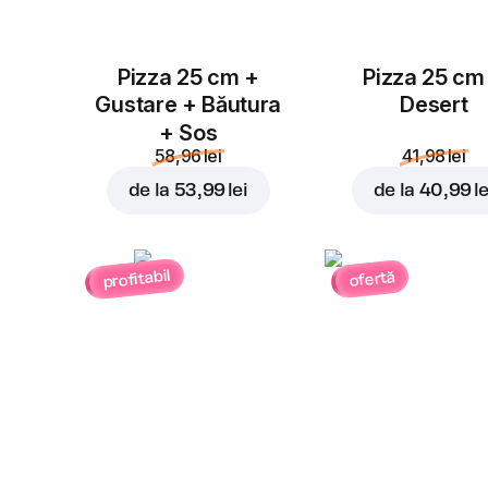
Pizza 25 cm +
Pizza 25 cm
Gustare + Băutura
Desert
+ Sos
58,96 lei
41,98 lei
de la
53,99 lei
de la
40,99 le
profitabil
ofertă