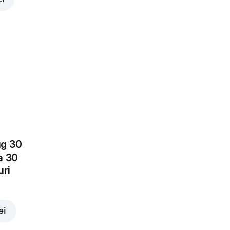
Ardei
Jalapeno
3,00 lei
eapă roșie
lei
3,00 lei
ug 30
a 30
uri
Masline
rondele
3,00 lei
ei