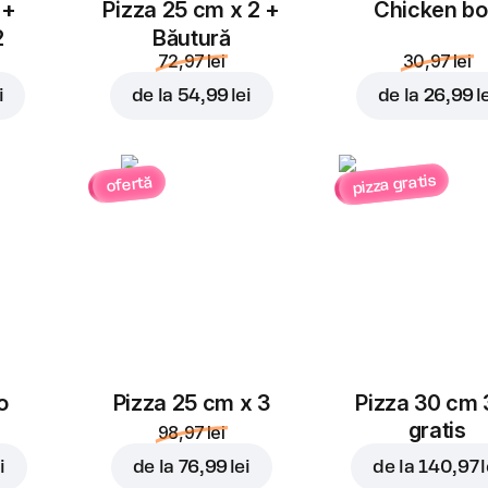
 +
Pizza 25 cm x 2 +
Chicken b
2
Băutură
72,97 lei
30,97 lei
i
de la
54,99 lei
de la
26,99 l
pizza gratis
ofertă
o
Pizza 25 cm x 3
Pizza 30 cm 
gratis
98,97 lei
i
de la
76,99 lei
de la
140,97 l