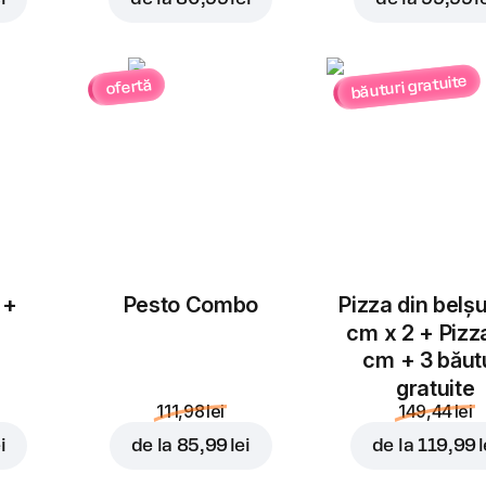
Ananas
Ardei gras
4,00 lei
3,00 lei
băuturi gratuite
ofertă
Bacon
Blue Cheese
C
Adăugați pentru
52,99 
4,00 lei
4,00 lei
 +
Pesto Combo
Pizza din belș
cm x 2 + Pizz
cm + 3 băut
gratuite
Cheddar
Ciuperci
111,98 lei
149,44 lei
4,00 lei
3,00 lei
i
de la
85,99 lei
de la
119,99 l