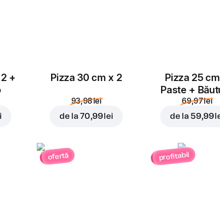
picant
4,00 lei
4,00 lei
Castraveți
 2 +
Pizza 30 cm x 2
Pizza 25 cm
murați
3,00 lei
o
Paste + Băut
93,98 lei
69,97 lei
i
de la
70,99 lei
de la
59,99 l
profitabil
ofertă