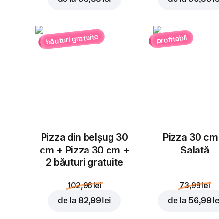
băuturi gratuite
profitabil
Pizza din belșug 30
Pizza 30 cm
cm + Pizza 30 cm +
Salată
2 băuturi gratuite
102,96 lei
73,98 lei
de la
82,99 lei
de la
56,99 le