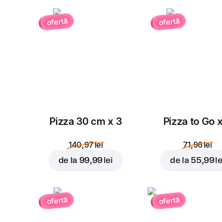
ofertă
ofertă
Pizza 30 cm x 3
Pizza to Go 
140,97 lei
71,96 lei
de la
99,99 lei
de la
55,99 le
ofertă
ofertă