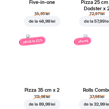
Five-in-one
Pizza 25 cm
Dodster x 
55,95 lei
72,97 lei
de la
46,99 lei
de la
57,99 le
până la 21%
ofertă
Pizza 35 cm x 2
Rolls Comb
113,98 lei
37,98 lei
de la
89,99 lei
de la
32,99 le