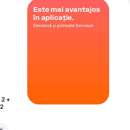
Este mai avantajos
în aplicație.
Descarcă și primește bonusuri
arella
,
35 cm
ire
 2 +
x2
ei