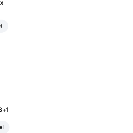
ox
ei
3+1
ei