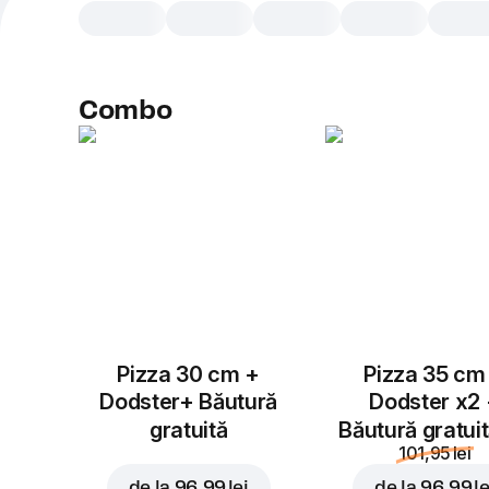
Combo
Pizza 30 cm +
Pizza 35 cm
Dodster+ Băutură
Dodster x2
gratuită
Băutură gratui
101,95 lei
de la
96,99 lei
de la
96,99 le