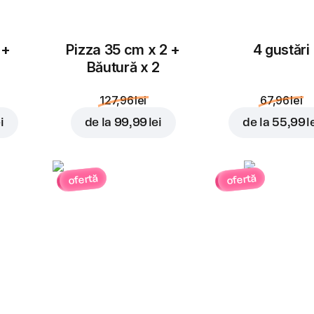
 +
Pizza 35 cm x 2 +
4 gustări
Băutură x 2
127,96 lei
67,96 lei
i
de la
99,99 lei
de la
55,99 l
ofertă
ofertă