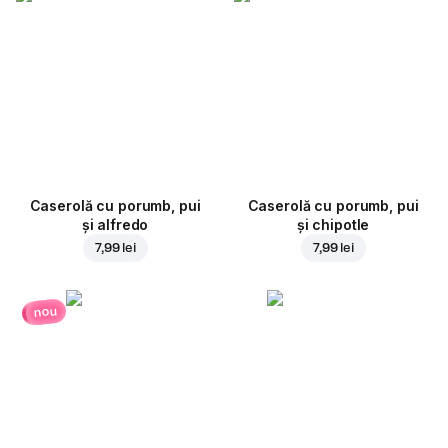
Caserolă cu porumb, pui
Caserolă cu porumb, pui
și alfredo
și chipotle
7,99 lei
7,99 lei
nou