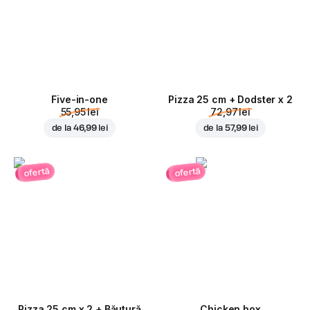
Five-in-one
Pizza 25 cm + Dodster x 2
55,95 lei
72,97 lei
de la
46,99 lei
de la
57,99 lei
ofertă
ofertă
Pizza 25 cm x 2 + Băutură
Chicken box