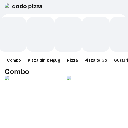
dodo pizza
Combo
Pizza din belșug
Pizza
Pizza to Go
Gustăr
Combo