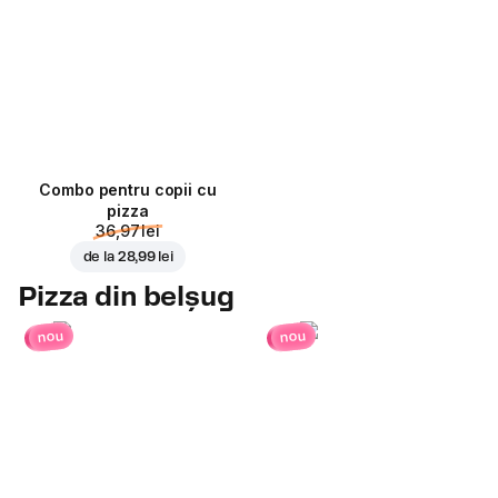
Combo pentru copii cu
pizza
36,97 lei
de la
28,99 lei
Pizza din belșug
nou
nou