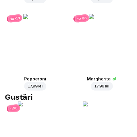
to go
to go
Pepperoni
Margherita
17,99 lei
17,99 lei
Gustări
nou