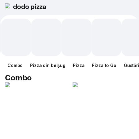
dodo pizza
Combo
Pizza din belșug
Pizza
Pizza to Go
Gustăr
Combo