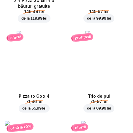
2 + Pizza 30 cm + 3
băuturi gratuite
149,44 lei
140,97 lei
de la
119,99 lei
de la
99,99 lei
profitabil
ofertă
Pizza to Go x 4
Trio de pui
71,96 lei
79,97 lei
de la
55,99 lei
de la
69,99 lei
până la 10%
ofertă