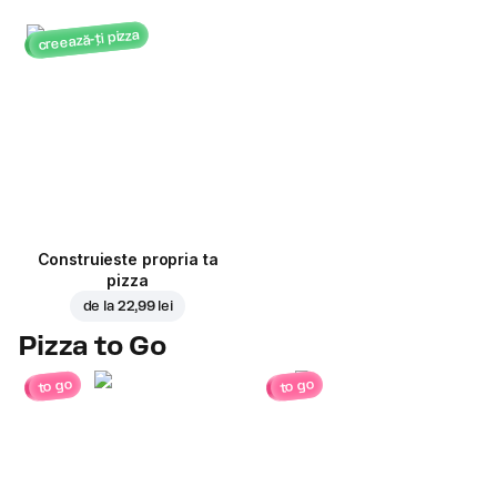
creează-ți pizza
Construieste propria ta
pizza
de la
22,99 lei
Pizza to Go
to go
to go