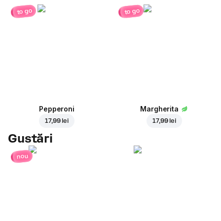
to go
to go
Pepperoni
Margherita
17,99 lei
17,99 lei
Gustări
nou