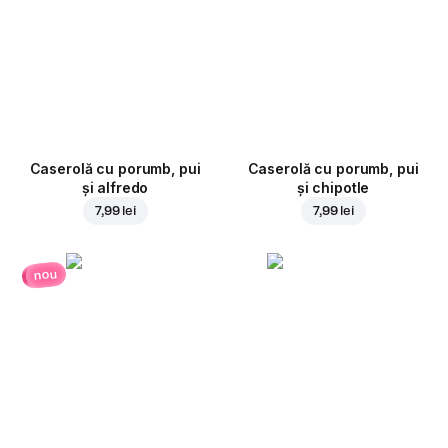
Caserolă cu porumb, pui
Caserolă cu porumb, pui
și alfredo
și chipotle
7,99 lei
7,99 lei
nou