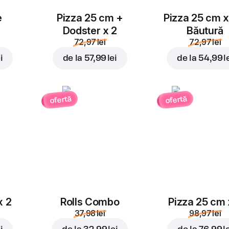
e
Pizza 25 cm +
Pizza 25 cm x
Dodster x 2
Băutură
72,97 lei
72,97 lei
i
de la
57,99 lei
de la
54,99 l
ofertă
ofertă
x 2
Rolls Combo
Pizza 25 cm 
37,98 lei
98,97 lei