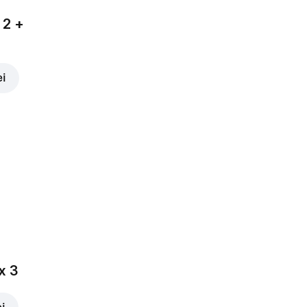
 2 +
ei
x 3