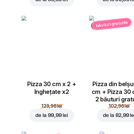
băuturi gratuite
Pizza 30 cm x 2 +
Pizza din belș
Inghețate x2
cm + Pizza 30
2 băuturi grat
129,96 lei
102,96 lei
de la
99,99 lei
de la
82,99 le