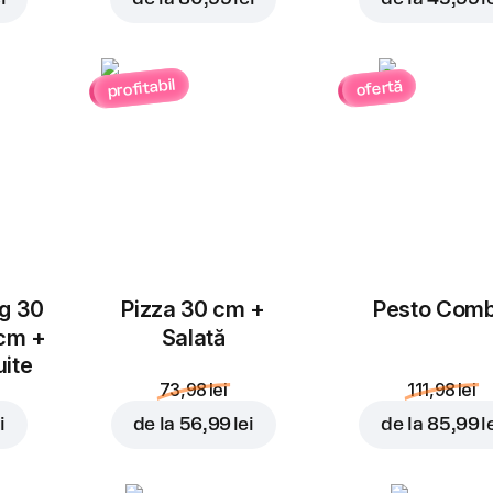
Per
Înlocuiește
profitabil
ofertă
Magnet Pepperobi
1 buc.
Un magnet UGC aleatori
World
ug 30
Pizza 30 cm +
Pesto Com
28,99 lei
 cm +
Salată
36,97 lei
uite
73,98 lei
111,98 lei
În coș
i
de la
56,99 lei
de la
85,99 l