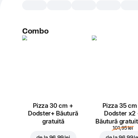
Combo
Pizza 30 cm +
Pizza 35 cm
Dodster+ Băutură
Dodster x2
gratuită
Băutură gratui
101,95 lei
de la
96,99 lei
de la
96,99 le