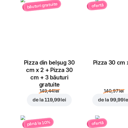
băuturi gratuite
ofertă
Pizza din belșug 30
Pizza 30 cm 
cm x 2 + Pizza 30
cm + 3 băuturi
gratuite
149,44 lei
140,97 lei
de la
119,99 lei
de la
99,99 le
până la 10%
ofertă