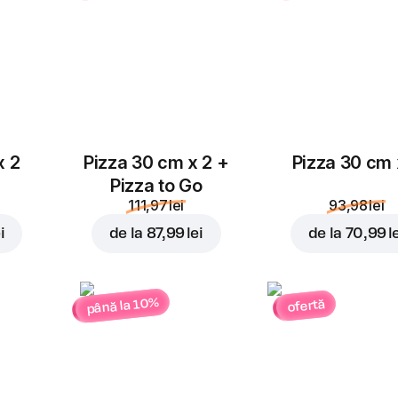
x 2
Pizza 30 cm x 2 +
Pizza 30 cm 
Pizza to Go
111,97 lei
93,98 lei
i
de la
87,99 lei
de la
70,99 l
până la 10%
ofertă