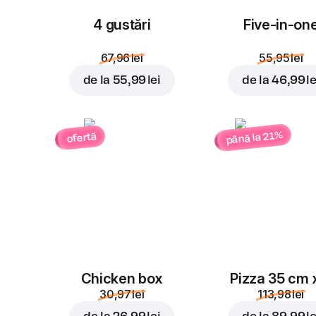
4 gustări
Five-in-on
67,96 lei
55,95 lei
de la
55,99 lei
de la
46,99 le
până la 21%
ofertă
Chicken box
Pizza 35 cm 
30,97 lei
113,98 lei