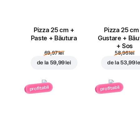
Pizza 25 cm +
Pizza 25 cm
Paste + Băutura
Gustare + Bău
+ Sos
69,97 lei
58,96 lei
de la
59,99 lei
de la
53,99 le
profitabil
profitabil