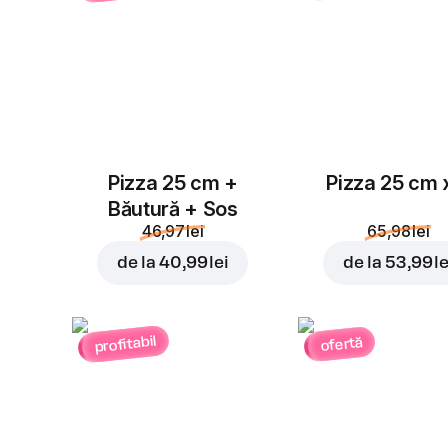
Pizza 25 cm +
Pizza 25 cm 
Băutură + Sos
46,97 lei
65,98 lei
de la
40,99 lei
de la
53,99 le
profitabil
ofertă