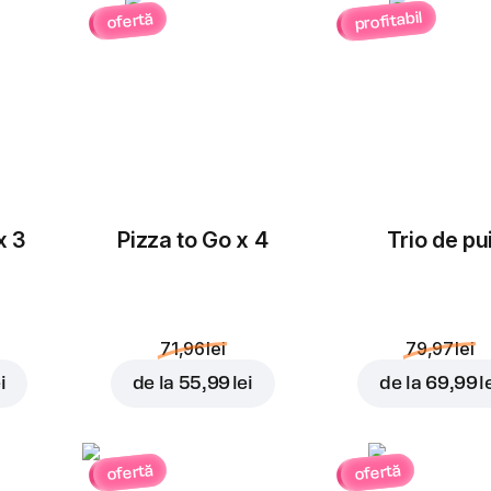
profitabil
ofertă
x 3
Pizza to Go x 4
Trio de pu
71,96 lei
79,97 lei
i
de la
55,99 lei
de la
69,99 l
ofertă
ofertă