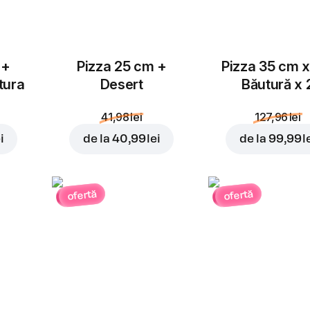
 +
Pizza 25 cm +
Pizza 35 cm x
tura
Desert
Băutură x 
41,98 lei
127,96 lei
i
de la
40,99 lei
de la
99,99 l
ofertă
ofertă