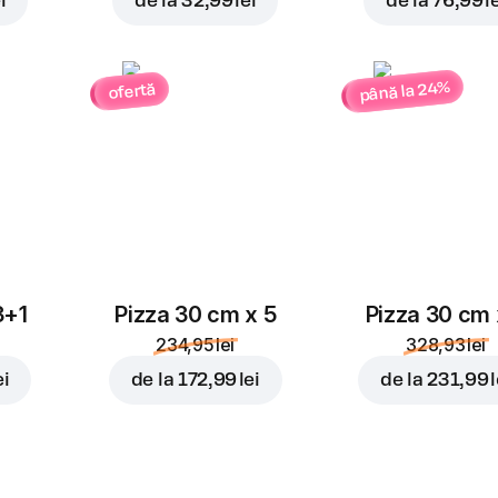
i
de la
32,99 lei
de la
76,99 l
până la 24%
ofertă
3+1
Pizza 30 cm x 5
Pizza 30 cm 
234,95 lei
328,93 lei
ei
de la
172,99 lei
de la
231,99 l