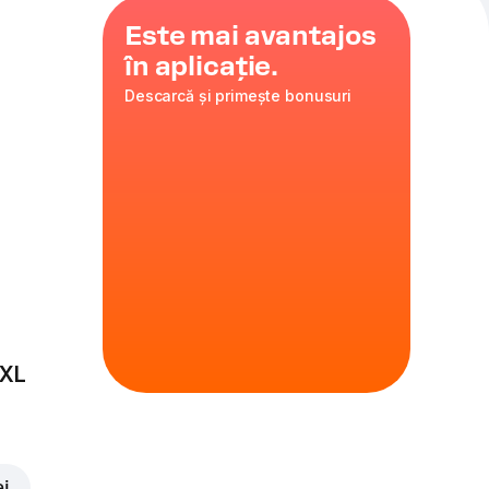
Este mai avantajos
în aplicație.
Descarcă și primește bonusuri
 cu pizza
at pentru cei
iecare mușcătură.
c
 345 gr
.
 XL
sonalizează
 de garanție Returnable
ei