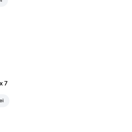
ei
x 7
ei