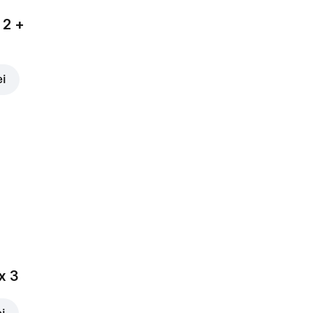
 2 +
ei
x 3