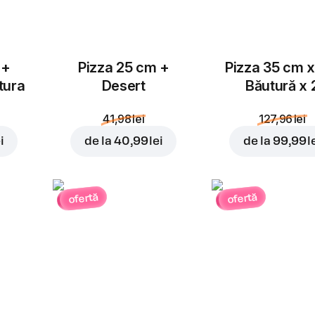
 +
Pizza 25 cm +
Pizza 35 cm x
tura
Desert
Băutură x 
41,98 lei
127,96 lei
i
de la
40,99 lei
de la
99,99 l
ofertă
ofertă