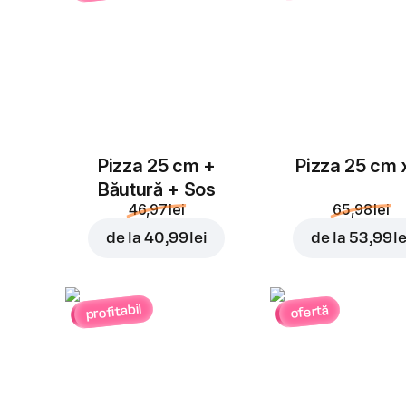
Pizza 25 cm +
Pizza 25 cm 
Băutură + Sos
46,97 lei
65,98 lei
de la
40,99 lei
de la
53,99 le
profitabil
ofertă