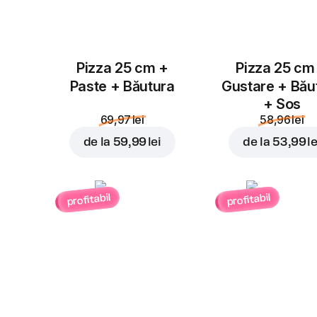
Pizza 25 cm +
Pizza 25 cm
Paste + Băutura
Gustare + Bău
+ Sos
69,97 lei
58,96 lei
de la
59,99 lei
de la
53,99 le
profitabil
profitabil