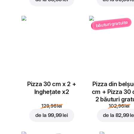
băuturi gratuite
Pizza 30 cm x 2 +
Pizza din belș
Inghețate x2
cm + Pizza 30
2 băuturi grat
129,96 lei
102,96 lei
de la
99,99 lei
de la
82,99 le