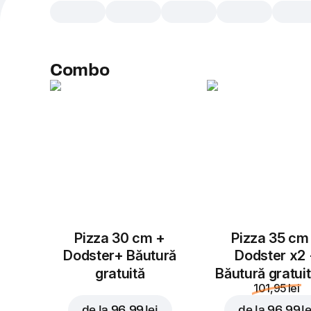
Combo
Pizza 30 cm +
Pizza 35 cm
Dodster+ Băutură
Dodster x2
gratuită
Băutură gratui
101,95 lei
de la
96,99 lei
de la
96,99 le