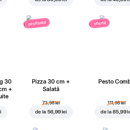
mozzarella, sos de roșii
Per
Înlocuiește
profitabil
ofertă
Margherita
25 cm, aluat aluat, 140 g
Mozzarella, Sos Alfred
Per
Înlocuiește
ug 30
Pizza 30 cm +
Pesto Com
87,99 lei
 cm +
Salată
111,97 lei
uite
73,98 lei
111,98 lei
În coș
i
de la
56,99 lei
de la
85,99 l