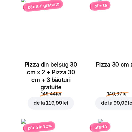
băuturi gratuite
ofertă
Pizza din belșug 30
Pizza 30 cm 
cm x 2 + Pizza 30
cm + 3 băuturi
gratuite
149,44 lei
140,97 lei
de la
119,99 lei
de la
99,99 le
până la 10%
ofertă