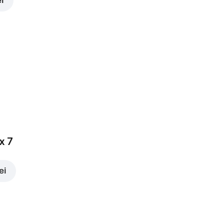
ei
x 7
ei