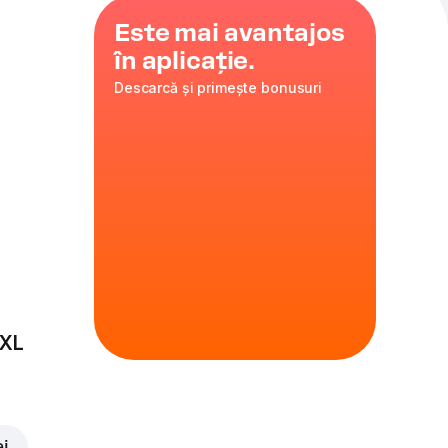
Este mai avantajos
în aplicație.
Descarcă și primește bonusuri
zza to Go
, plin de
ftă!
 578 gr
anas, porumb,
.
 XL
sonalizează
 567 gr
ei
ras, măsline,