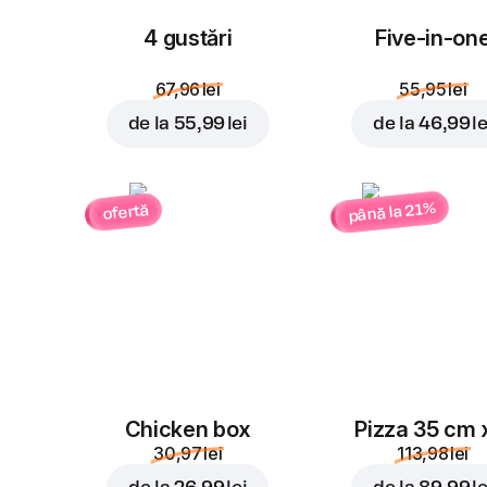
4 gustări
Five-in-on
67,96 lei
55,95 lei
de la
55,99 lei
de la
46,99 le
până la 21%
ofertă
Chicken box
Pizza 35 cm 
30,97 lei
113,98 lei