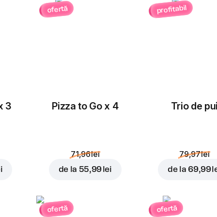
profitabil
ofertă
x 3
Pizza to Go x 4
Trio de pu
71,96 lei
79,97 lei
i
de la
55,99 lei
de la
69,99 l
ofertă
ofertă