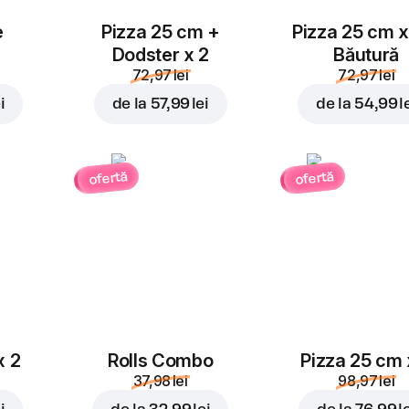
e
Pizza 25 cm +
Pizza 25 cm x
Dodster x 2
Băutură
72,97 lei
72,97 lei
i
de la
57,99 lei
de la
54,99 l
ofertă
ofertă
x 2
Rolls Combo
Pizza 25 cm 
37,98 lei
98,97 lei