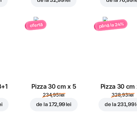
i
de la
32,99 lei
de la
76,99 l
până la 24%
ofertă
3+1
Pizza 30 cm x 5
Pizza 30 cm 
234,95 lei
328,93 lei
ei
de la
172,99 lei
de la
231,99 l