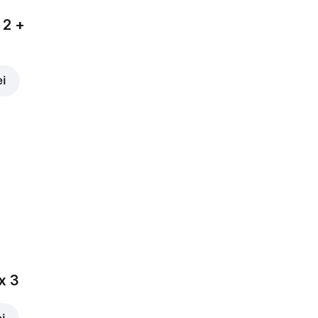
 2 +
ei
x 3