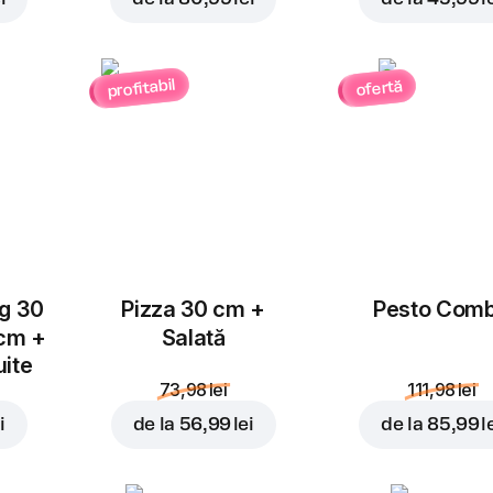
profitabil
ofertă
Adăugați pentru
9,49 l
ug 30
Pizza 30 cm +
Pesto Com
 cm +
Salată
uite
73,98 lei
111,98 lei
i
de la
56,99 lei
de la
85,99 l