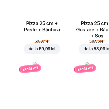
Pizza 25 cm +
Pizza 25 cm
Paste + Băutura
Gustare + Bău
+ Sos
69,97 lei
58,96 lei
de la
59,99 lei
de la
53,99 le
profitabil
profitabil