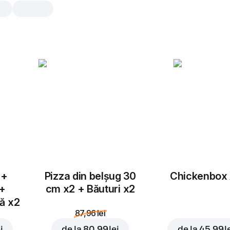
Pepsi Max
0,5 l, 330 gr, incl. taxa de garanție re
bottle 0.50 lei
0,5 l
 +
Pizza din belșug 30
Chickenbox
 +
cm x2 + Băuturi x2
tă x2
87,96 lei
i
de la
80,99 lei
de la
45,99 l