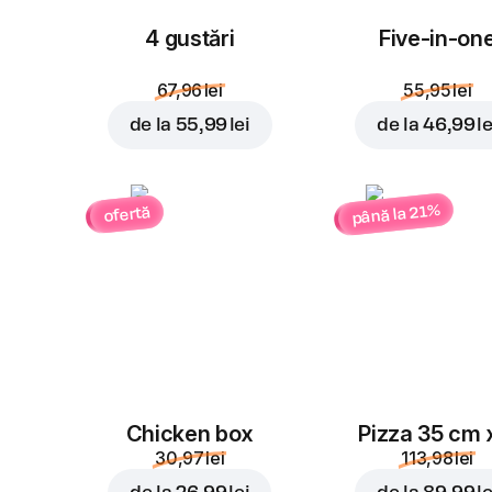
4 gustări
Five-in-on
67,96 lei
55,95 lei
de la
55,99 lei
de la
46,99 le
până la 21%
ofertă
Chicken box
Pizza 35 cm 
30,97 lei
113,98 lei