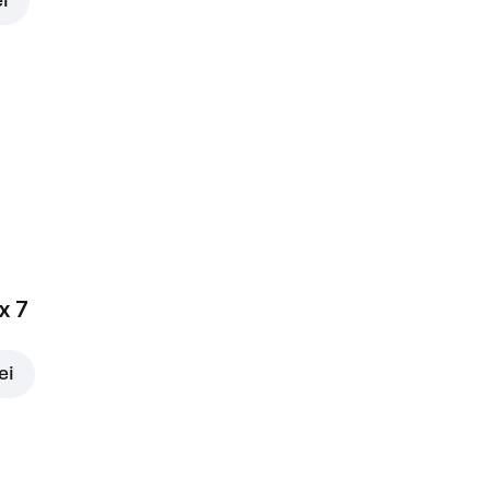
ei
x 7
ei