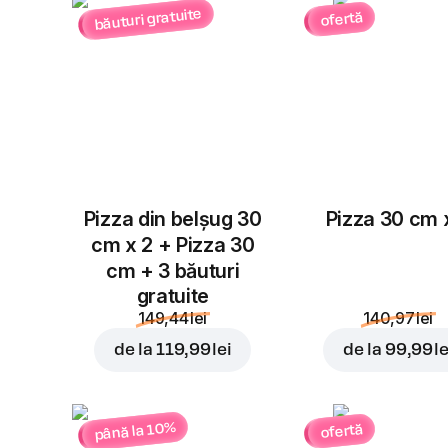
băuturi gratuite
ofertă
Pizza din belșug 30
Pizza 30 cm 
cm x 2 + Pizza 30
cm + 3 băuturi
gratuite
149,44 lei
140,97 lei
de la
119,99 lei
de la
99,99 le
până la 10%
ofertă