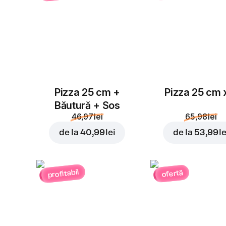
Pizza 25 cm +
Pizza 25 cm 
Băutură + Sos
46,97 lei
65,98 lei
de la
40,99 lei
de la
53,99 le
profitabil
ofertă