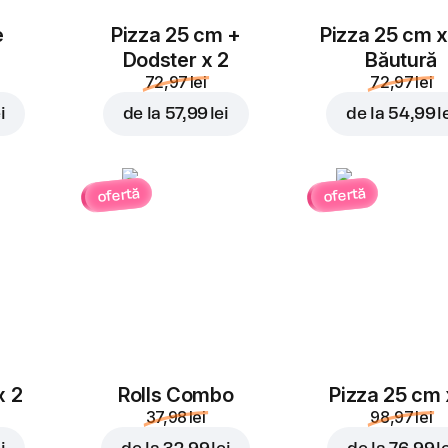
e
Pizza 25 cm +
Pizza 25 cm x
Dodster x 2
Băutură
72,97 lei
72,97 lei
i
de la
57,99 lei
de la
54,99 l
ofertă
ofertă
x 2
Rolls Combo
Pizza 25 cm 
37,98 lei
98,97 lei