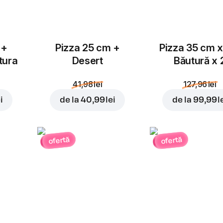
 +
Pizza 25 cm +
Pizza 35 cm x
tura
Desert
Băutură x 
41,98 lei
127,96 lei
i
de la
40,99 lei
de la
99,99 l
ofertă
ofertă