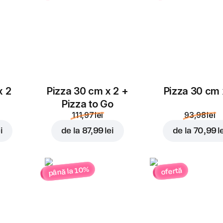
x 2
Pizza 30 cm x 2 +
Pizza 30 cm 
Pizza to Go
111,97 lei
93,98 lei
i
de la
87,99 lei
de la
70,99 l
până la 10%
ofertă