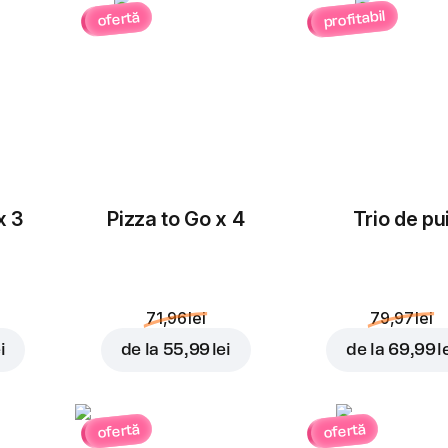
profitabil
ofertă
x 3
Pizza to Go x 4
Trio de pu
71,96 lei
79,97 lei
i
de la
55,99 lei
de la
69,99 l
ofertă
ofertă