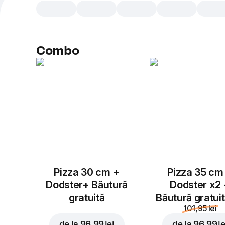
Combo
Pizza 30 cm +
Pizza 35 cm
Dodster+ Băutură
Dodster x2
gratuită
Băutură gratui
101,95 lei
de la
96,99 lei
de la
96,99 le