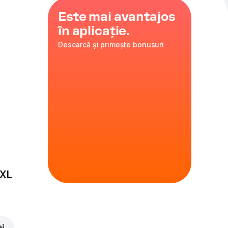
Este mai avantajos
în aplicație.
Descarcă și primește bonusuri
turnable
 XL
ei