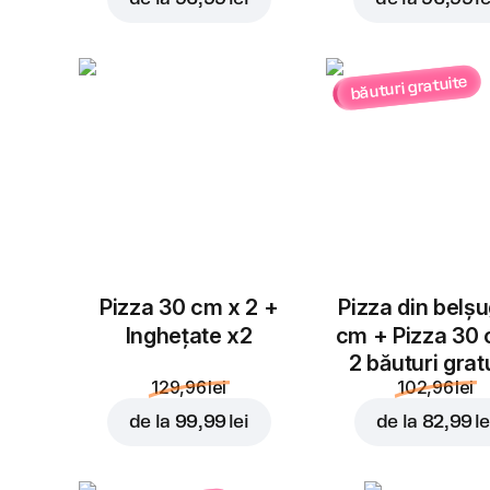
băuturi gratuite
Pizza 30 cm x 2 +
Pizza din belș
Inghețate x2
cm + Pizza 30
2 băuturi grat
129,96 lei
102,96 lei
de la
99,99 lei
de la
82,99 le