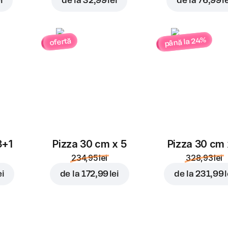
i
de la
32,99 lei
de la
76,99 l
până la 24%
ofertă
3+1
Pizza 30 cm x 5
Pizza 30 cm 
234,95 lei
328,93 lei
ei
de la
172,99 lei
de la
231,99 l