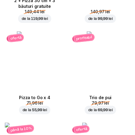
2 + Pizza 30 cm + 3
băuturi gratuite
149,44 lei
140,97 lei
de la
119,99 lei
de la
99,99 lei
profitabil
ofertă
Pizza to Go x 4
Trio de pui
71,96 lei
79,97 lei
de la
55,99 lei
de la
69,99 lei
până la 10%
ofertă