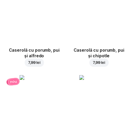
Caserolă cu porumb, pui
Caserolă cu porumb, pui
și alfredo
și chipotle
7,99 lei
7,99 lei
nou