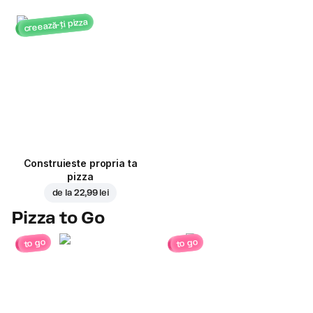
creează-ți pizza
Construieste propria ta
pizza
de la
22,99 lei
Pizza to Go
to go
to go