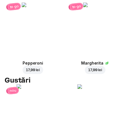
to go
to go
Pepperoni
Margherita
17,99 lei
17,99 lei
Gustări
nou