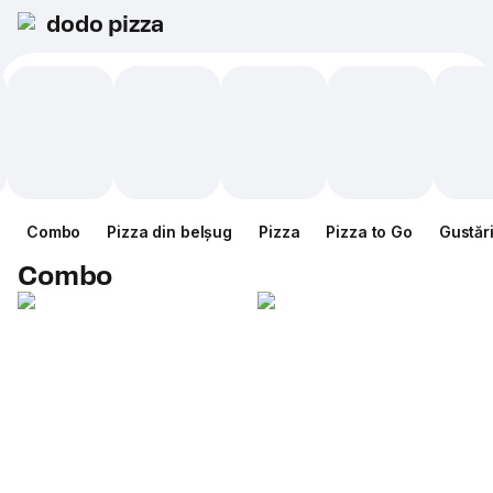
dodo pizza
Combo
Pizza din belșug
Pizza
Pizza to Go
Gustăr
Combo