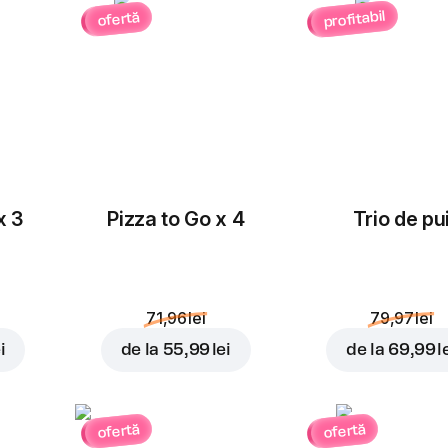
profitabil
ofertă
Masline
Ceapă roșie
rondele
3,00 lei
3,00 lei
x 3
Pizza to Go x 4
Trio de pu
Porumb
Roșii cherry
3,00 lei
3,00 lei
71,96 lei
79,97 lei
i
de la
55,99 lei
de la
69,99 l
Cheddar
Ananas
ofertă
ofertă