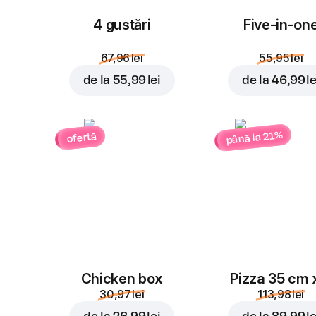
4 gustări
Five-in-on
67,96 lei
55,95 lei
de la
55,99 lei
de la
46,99 le
până la 21%
ofertă
Chicken box
Pizza 35 cm 
30,97 lei
113,98 lei