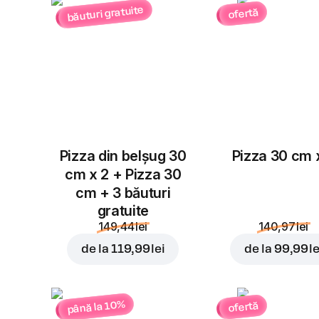
băuturi gratuite
ofertă
Pizza din belșug 30
Pizza 30 cm 
cm x 2 + Pizza 30
cm + 3 băuturi
gratuite
149,44 lei
140,97 lei
de la
119,99 lei
de la
99,99 le
până la 10%
ofertă