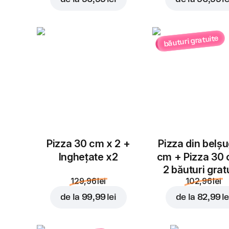
băuturi gratuite
Pizza 30 cm x 2 +
Pizza din belș
Inghețate x2
cm + Pizza 30
2 băuturi grat
129,96 lei
102,96 lei
de la
99,99 lei
de la
82,99 le