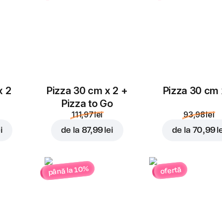
4,00 lei
4,00 lei
Parmezan
4,00 lei
x 2
Pizza 30 cm x 2 +
Pizza 30 cm 
Pizza to Go
111,97 lei
93,98 lei
i
de la
87,99 lei
de la
70,99 l
până la 10%
ofertă