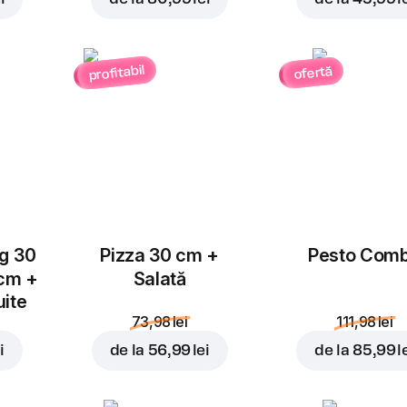
Ardei
Salam Chorizo
Jalapeno
4,00 lei
3,00 lei
profitabil
ofertă
Ciuperci
Piept de pui
Adăugați pentru
46,99 
3,00 lei
4,00 lei
ug 30
Pizza 30 cm +
Pesto Com
 cm +
Salată
uite
73,98 lei
111,98 lei
Suncă
Blue Cheese
i
de la
56,99 lei
de la
85,99 l
4,00 lei
4,00 lei