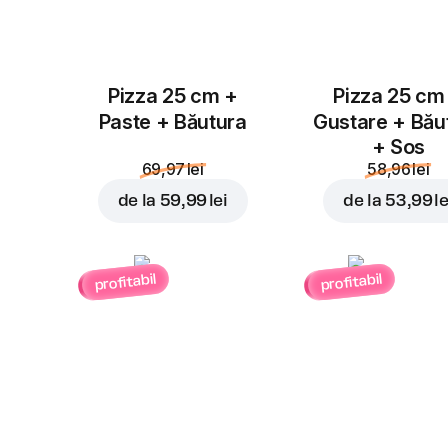
Pizza 25 cm +
Pizza 25 cm
Paste + Băutura
Gustare + Bău
+ Sos
69,97 lei
58,96 lei
de la
59,99 lei
de la
53,99 le
profitabil
profitabil