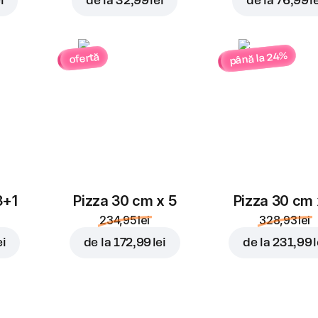
i
de la
32,99 lei
de la
76,99 l
până la 24%
ofertă
3+1
Pizza 30 cm x 5
Pizza 30 cm 
234,95 lei
328,93 lei
ei
de la
172,99 lei
de la
231,99 l