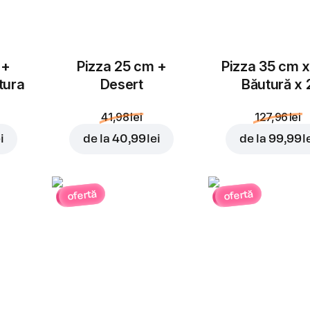
 +
Pizza 25 cm +
Pizza 35 cm x
tura
Desert
Băutură x 
41,98 lei
127,96 lei
i
de la
40,99 lei
de la
99,99 l
ofertă
ofertă