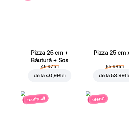
Pizza 25 cm +
Pizza 25 cm 
Băutură + Sos
46,97 lei
65,98 lei
de la
40,99 lei
de la
53,99 le
profitabil
ofertă