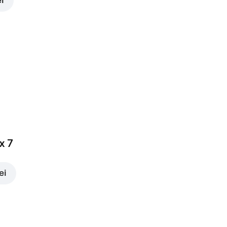
ei
x 7
ei