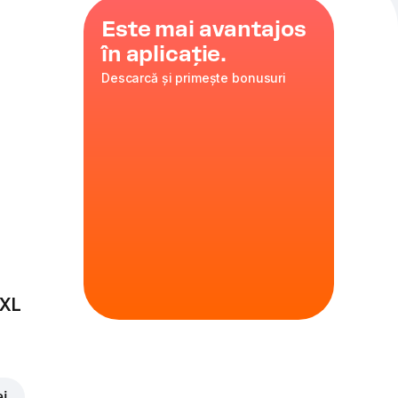
Este mai avantajos
în aplicație.
Descarcă și primește bonusuri
ie
,
35 cm
ire
 XL
ei