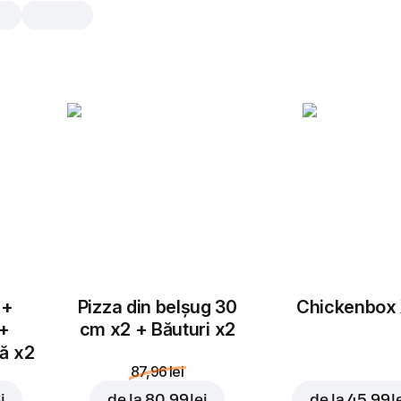
Texas
30 cm, tradițional aluat, 519 gr
Bacon felii
,
porumb
,
ceapă roș
mozzarella
,
sos de roșii
25 cm
30 cm
Tradițional
Subț
 +
Pizza din belșug 30
Chickenbox
Adaugă topping
 +
cm x2 + Băuturi x2
tă x2
87,96 lei
i
de la
80,99 lei
de la
45,99 l