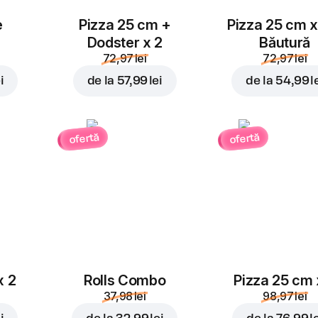
e
Pizza 25 cm +
Pizza 25 cm x
Dodster x 2
Băutură
72,97 lei
72,97 lei
i
de la
57,99 lei
de la
54,99 l
ofertă
ofertă
x 2
Rolls Combo
Pizza 25 cm 
37,98 lei
98,97 lei