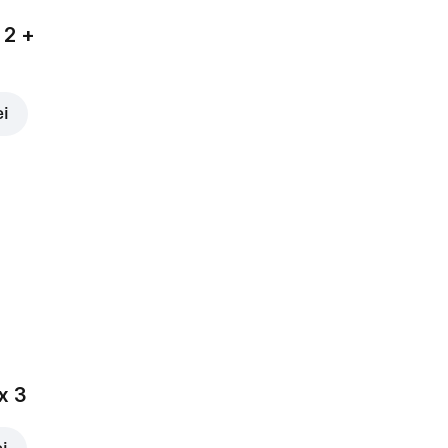
 2 +
ei
x 3