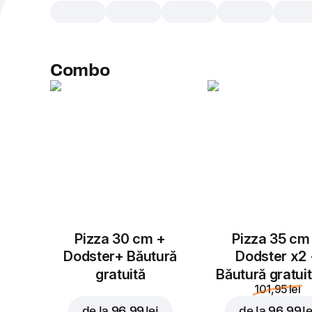
Combo
Pizza 30 cm +
Pizza 35 cm
Dodster+ Băutură
Dodster x2
gratuită
Băutură gratui
101,95 lei
de la
96,99 lei
de la
96,99 le