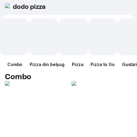
dodo pizza
Combo
Pizza din belșug
Pizza
Pizza to Go
Gustăr
Combo