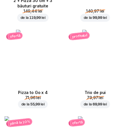
2 + Pizza 30 cm + 3
băuturi gratuite
149,44 lei
140,97 lei
de la
119,99 lei
de la
99,99 lei
profitabil
ofertă
Pizza to Go x 4
Trio de pui
71,96 lei
79,97 lei
de la
55,99 lei
de la
69,99 lei
până la 10%
ofertă