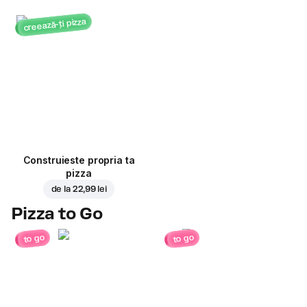
creează-ți pizza
Construieste propria ta
pizza
de la
22,99 lei
Pizza to Go
to go
to go