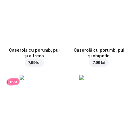
Caserolă cu porumb, pui
Caserolă cu porumb, pui
și alfredo
și chipotle
7,99 lei
7,99 lei
nou