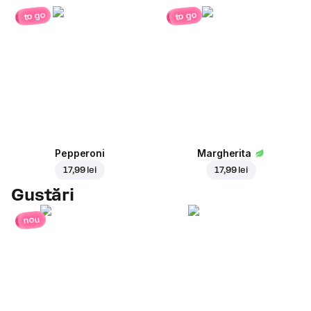
to go
to go
Pepperoni
Margherita
17,99 lei
17,99 lei
Gustări
nou