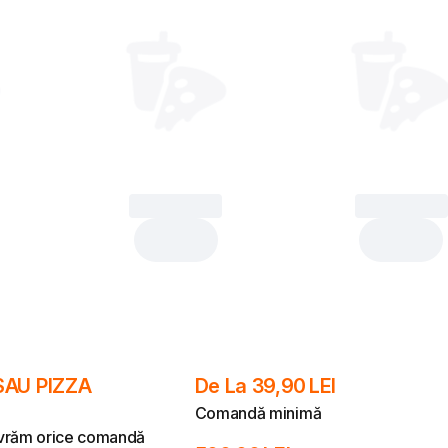
Product
Product
SAU PIZZA
De La
39,90 LEI
Comandă minimă
ivrăm orice comandă