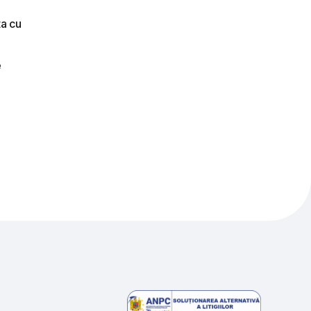
ta cu
e