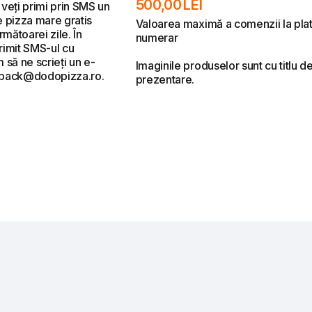
500,00 LEI
veți primi prin SMS un
 pizza mare gratis
Valoarea maximă a comenzii la pla
rmătoarei zile. În
numerar
primit SMS-ul cu
 să ne scrieți un e-
Imaginile produselor sunt cu titlu d
dback@dodopizza.ro.
prezentare.