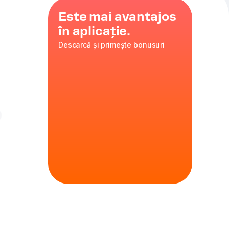
Este mai avantajos
în aplicație.
Descarcă și primește bonusuri