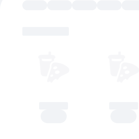
Pizza
Product
Product