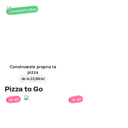
creează-ți pizza
Construieste propria ta
pizza
de la
22,99 lei
Pizza to Go
to go
to go