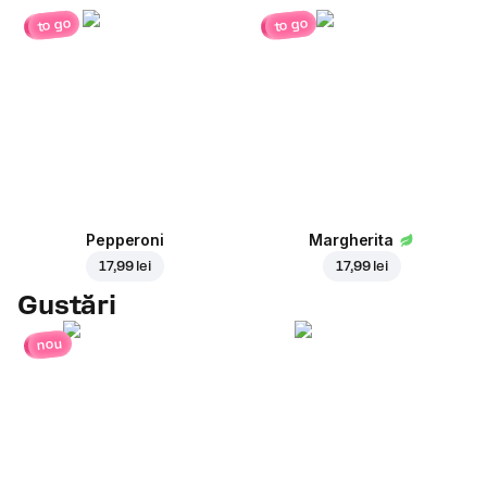
to go
to go
Pepperoni
Margherita
17,99 lei
17,99 lei
Gustări
nou