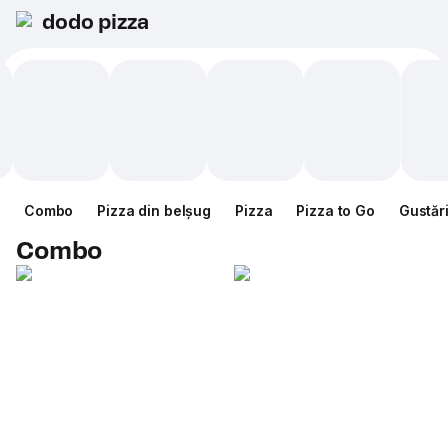
dodo pizza
Combo
Pizza din belșug
Pizza
Pizza to Go
Gustăr
Combo