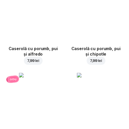
Caserolă cu porumb, pui
Caserolă cu porumb, pui
și alfredo
și chipotle
7,99 lei
7,99 lei
nou