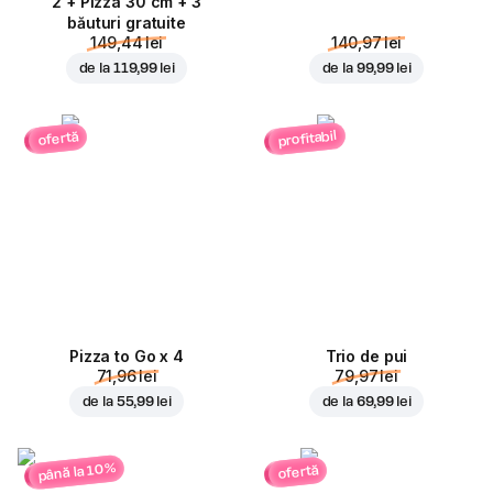
2 + Pizza 30 cm + 3
băuturi gratuite
149,44 lei
140,97 lei
de la
119,99 lei
de la
99,99 lei
profitabil
ofertă
Pizza to Go x 4
Trio de pui
71,96 lei
79,97 lei
de la
55,99 lei
de la
69,99 lei
până la 10%
ofertă