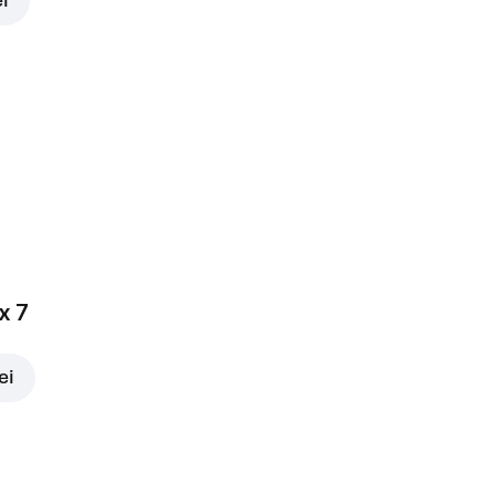
ei
x 7
ei