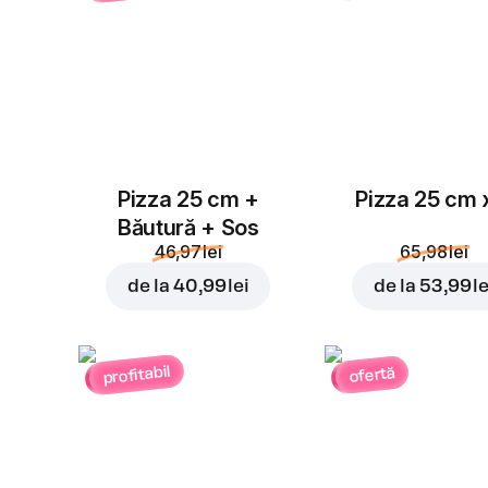
Pizza 25 cm +
Pizza 25 cm 
Băutură + Sos
46,97 lei
65,98 lei
de la
40,99 lei
de la
53,99 le
profitabil
ofertă