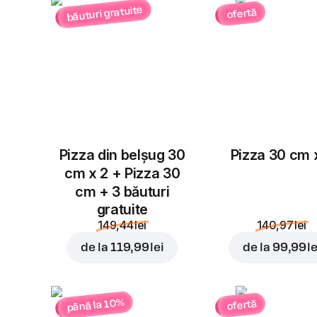
băuturi gratuite
ofertă
Pizza din belșug 30
Pizza 30 cm 
cm x 2 + Pizza 30
cm + 3 băuturi
gratuite
149,44 lei
140,97 lei
de la
119,99 lei
de la
99,99 le
până la 10%
ofertă