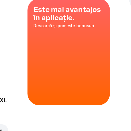
Este mai avantajos
în aplicație.
Descarcă și primește bonusuri
 ml
 XL
ei