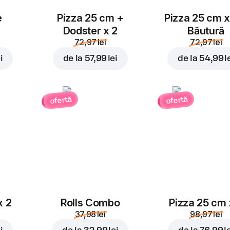
e
Pizza 25 cm +
Pizza 25 cm x
Dodster x 2
Băutură
72,97 lei
72,97 lei
i
de la
57,99 lei
de la
54,99 l
ofertă
ofertă
x 2
Rolls Combo
Pizza 25 cm 
37,98 lei
98,97 lei