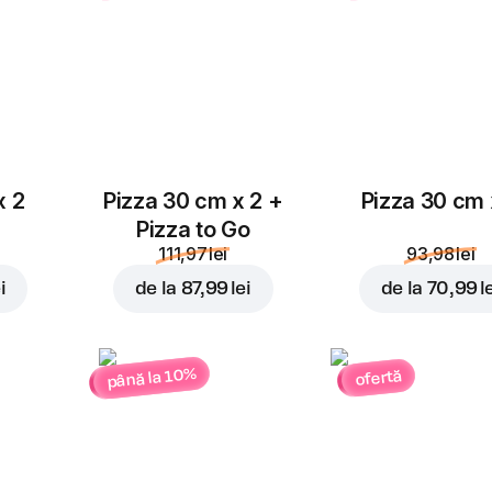
x 2
Pizza 30 cm x 2 +
Pizza 30 cm 
Pizza to Go
111,97 lei
93,98 lei
i
de la
87,99 lei
de la
70,99 l
până la 10%
ofertă