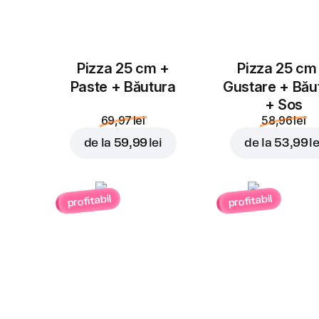
Pizza 25 cm +
Pizza 25 cm
Paste + Băutura
Gustare + Bău
+ Sos
69,97 lei
58,96 lei
de la
59,99 lei
de la
53,99 le
profitabil
profitabil