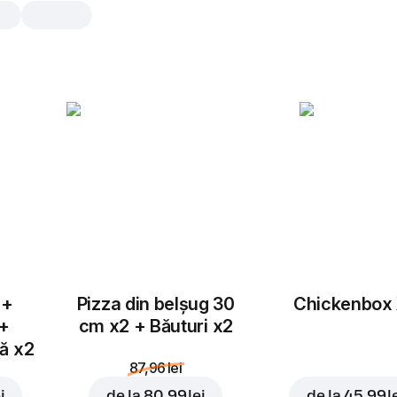
Vanilla Latte
200 ml
Cafea cu lapte și aromă de vanilie
200 ml
300
 +
Pizza din belșug 30
Chickenbox
 +
cm x2 + Băuturi x2
tă x2
87,96 lei
i
de la
80,99 lei
de la
45,99 l