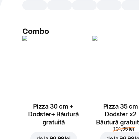
Combo
Pizza 30 cm +
Pizza 35 cm
Dodster+ Băutură
Dodster x2
gratuită
Băutură gratui
101,95 lei
de la
96,99 lei
de la
96,99 le