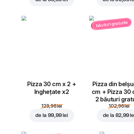
băuturi gratuite
Pizza 30 cm x 2 +
Pizza din belș
Inghețate x2
cm + Pizza 30
2 băuturi grat
129,96 lei
102,96 lei
de la
99,99 lei
de la
82,99 le