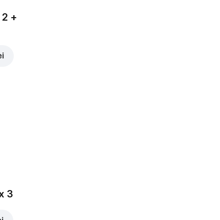
 2 +
ei
x 3