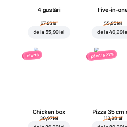
4 gustări
Five-in-on
67,96 lei
55,95 lei
de la
55,99 lei
de la
46,99 le
până la 21%
ofertă
Chicken box
Pizza 35 cm 
30,97 lei
113,98 lei