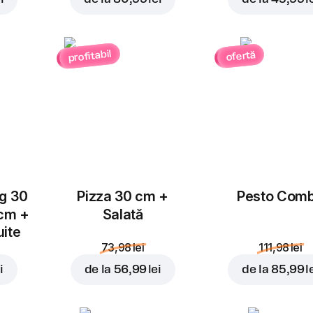
profitabil
ofertă
Adăugați pentru
11,99 
ug 30
Pizza 30 cm +
Pesto Com
 cm +
Salată
uite
73,98 lei
111,98 lei
i
de la
56,99 lei
de la
85,99 l