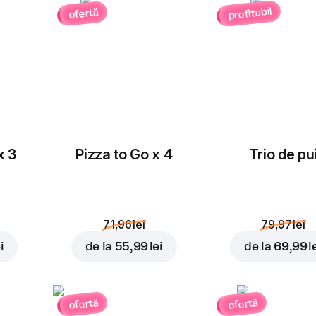
profitabil
ofertă
x 3
Pizza to Go x 4
Trio de pu
71,96 lei
79,97 lei
i
de la
55,99 lei
de la
69,99 l
ofertă
ofertă