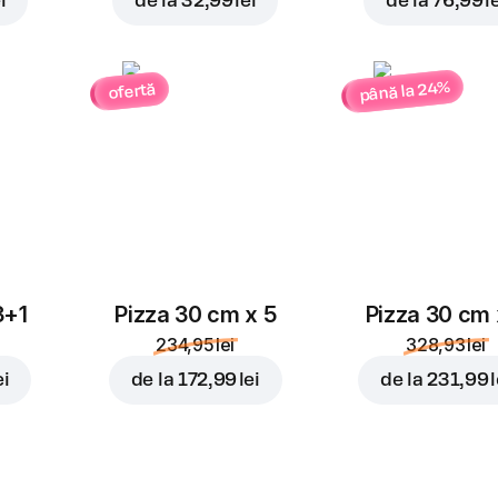
i
de la
32,99 lei
de la
76,99 l
până la 24%
ofertă
3+1
Pizza 30 cm x 5
Pizza 30 cm 
234,95 lei
328,93 lei
ei
de la
172,99 lei
de la
231,99 l