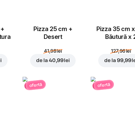
 +
Pizza 25 cm +
Pizza 35 cm x
tura
Desert
Băutură x 
41,98 lei
127,96 lei
i
de la
40,99 lei
de la
99,99 l
ofertă
ofertă