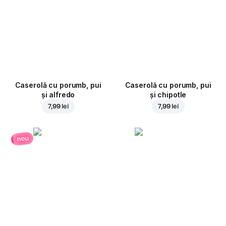
Caserolă cu porumb, pui
Caserolă cu porumb, pui
și alfredo
și chipotle
7,99 lei
7,99 lei
nou