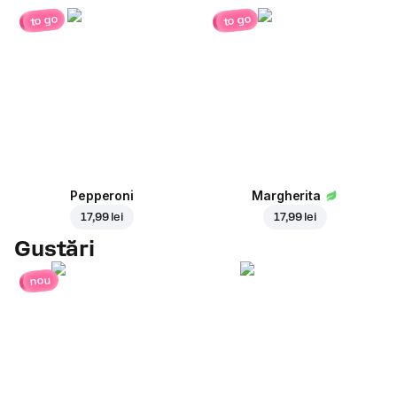
to go
to go
Pepperoni
Margherita
17,99 lei
17,99 lei
Gustări
nou