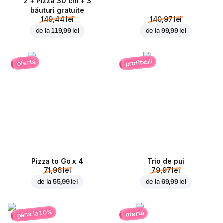
2 + Pizza 30 cm + 3
băuturi gratuite
149,44 lei
140,97 lei
de la
119,99 lei
de la
99,99 lei
profitabil
ofertă
Pizza to Go x 4
Trio de pui
71,96 lei
79,97 lei
de la
55,99 lei
de la
69,99 lei
până la 10%
ofertă