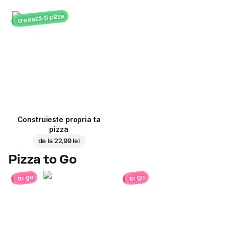
creează-ți pizza
Construieste propria ta
pizza
de la
22,99 lei
Pizza to Go
to go
to go