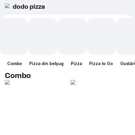
dodo pizza
Combo
Pizza din belșug
Pizza
Pizza to Go
Gustăr
Combo