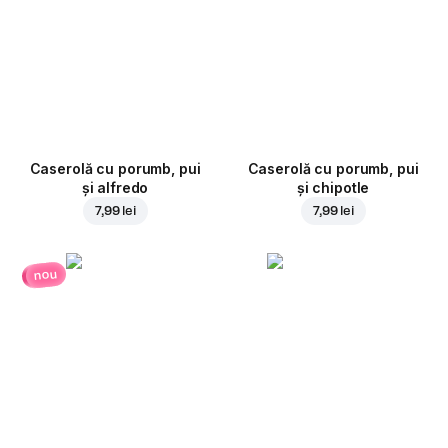
Caserolă cu porumb, pui
Caserolă cu porumb, pui
și alfredo
și chipotle
7,99 lei
7,99 lei
nou