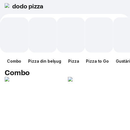
dodo pizza
Combo
Pizza din belșug
Pizza
Pizza to Go
Gustăr
Combo