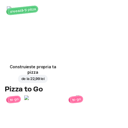
creează-ți pizza
Construieste propria ta
pizza
de la
22,99 lei
Pizza to Go
to go
to go