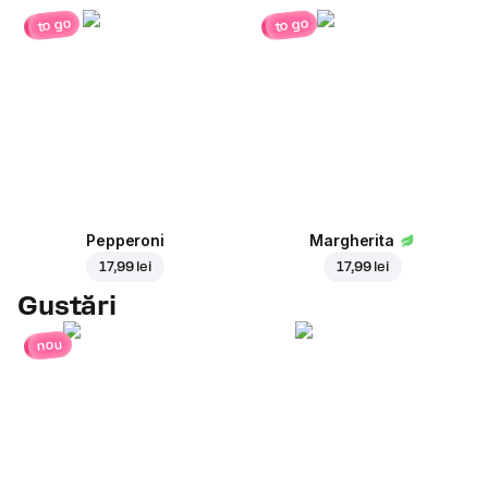
to go
to go
Pepperoni
Margherita
17,99 lei
17,99 lei
Gustări
nou