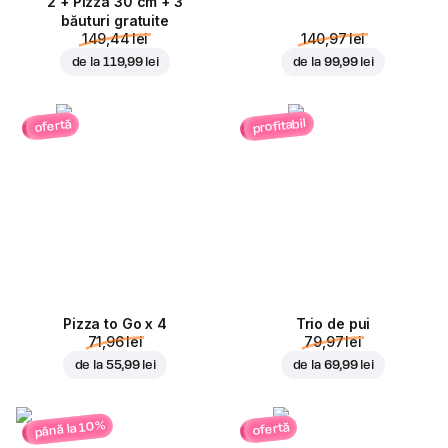
2 + Pizza 30 cm + 3
băuturi gratuite
149,44 lei
140,97 lei
de la
119,99 lei
de la
99,99 lei
profitabil
ofertă
Pizza to Go x 4
Trio de pui
71,96 lei
79,97 lei
de la
55,99 lei
de la
69,99 lei
până la 10%
ofertă