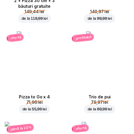
2 + Pizza 30 cm + 3
băuturi gratuite
149,44 lei
140,97 lei
de la
119,99 lei
de la
99,99 lei
profitabil
ofertă
Pizza to Go x 4
Trio de pui
71,96 lei
79,97 lei
de la
55,99 lei
de la
69,99 lei
până la 10%
ofertă