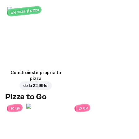
creează-ți pizza
Construieste propria ta
pizza
de la
22,99 lei
Pizza to Go
to go
to go