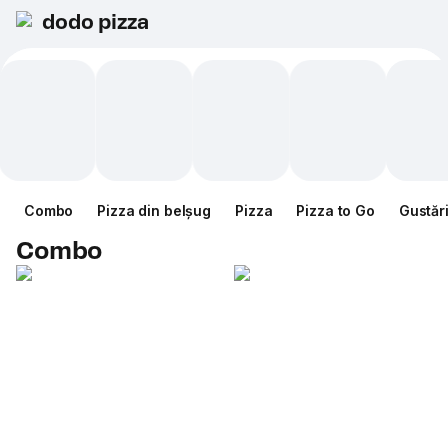
dodo pizza
Combo
Pizza din belșug
Pizza
Pizza to Go
Gustăr
Combo