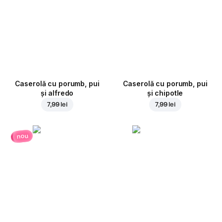
Caserolă cu porumb, pui
Caserolă cu porumb, pui
și alfredo
și chipotle
7,99 lei
7,99 lei
nou