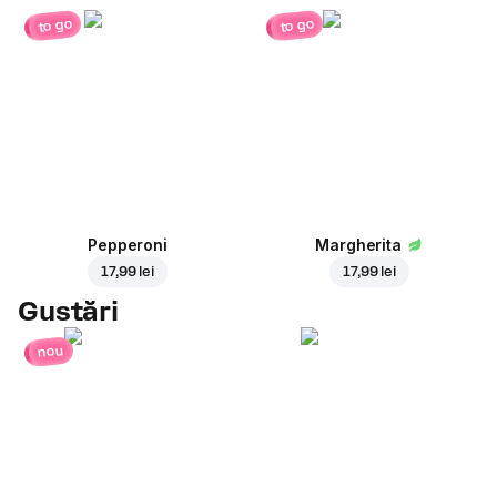
to go
to go
Pepperoni
Margherita
17,99 lei
17,99 lei
Gustări
nou