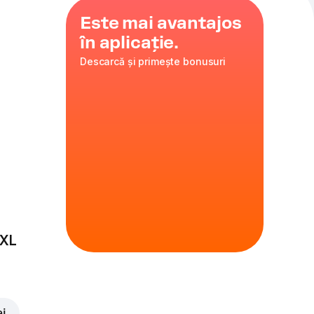
Este mai avantajos
în aplicație.
Descarcă și primește bonusuri
i
, zahăr,
e la cuptor.
uc.
 XL
ei