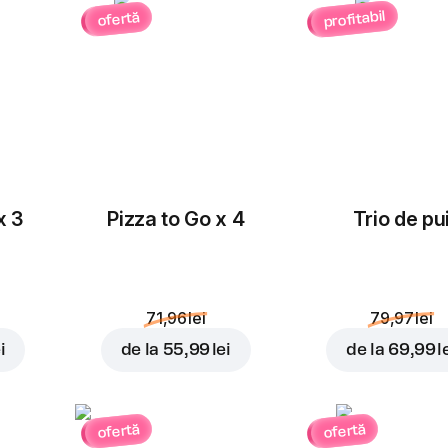
profitabil
ofertă
x 3
Pizza to Go x 4
Trio de pu
71,96 lei
79,97 lei
i
de la
55,99 lei
de la
69,99 l
ofertă
ofertă