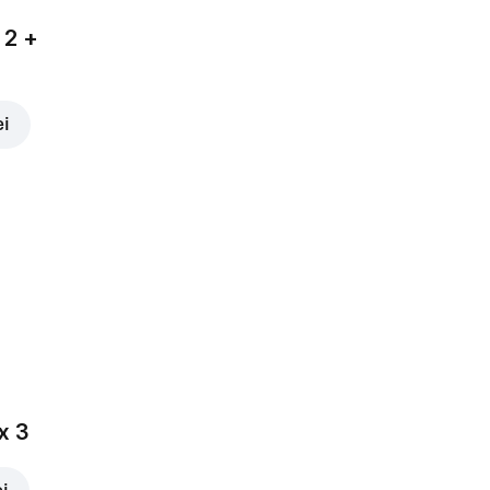
 2 +
ei
x 3