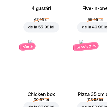
4 gustări
Five-in-on
67,96 lei
55,95 lei
de la
55,99 lei
de la
46,99 le
până la 21%
ofertă
Chicken box
Pizza 35 cm 
30,97 lei
113,98 lei