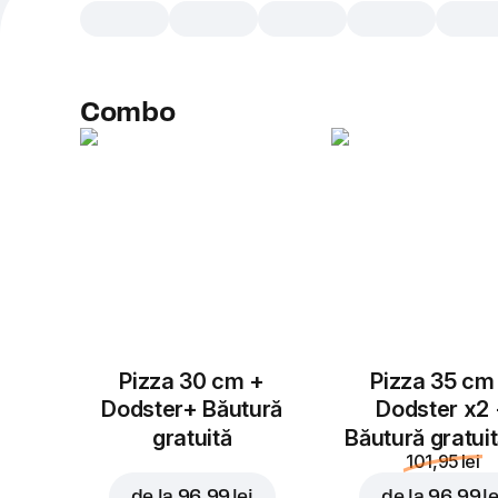
Combo
Pizza 30 cm +
Pizza 35 cm
Dodster+ Băutură
Dodster x2
gratuită
Băutură gratui
101,95 lei
de la
96,99 lei
de la
96,99 le