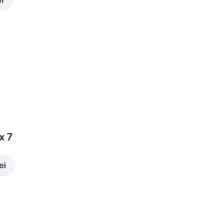
ei
x 7
ei