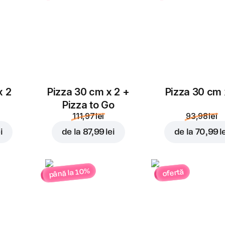
x 2
Pizza 30 cm x 2 +
Pizza 30 cm 
Pizza to Go
111,97 lei
93,98 lei
i
de la
87,99 lei
de la
70,99 l
până la 10%
ofertă