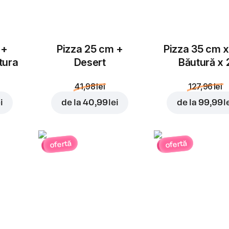
 +
Pizza 25 cm +
Pizza 35 cm x
tura
Desert
Băutură x 
41,98 lei
127,96 lei
i
de la
40,99 lei
de la
99,99 l
ofertă
ofertă