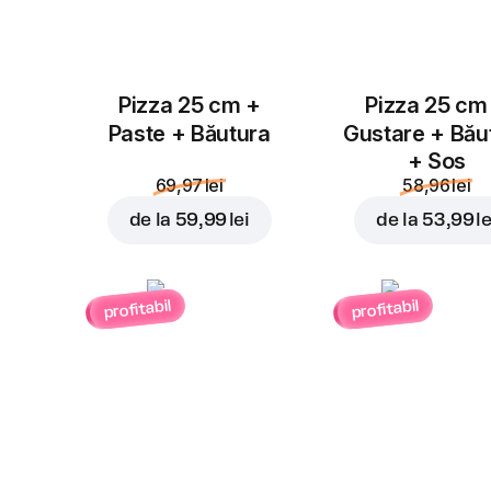
Pizza 25 cm +
Pizza 25 cm
Paste + Băutura
Gustare + Bău
+ Sos
69,97 lei
58,96 lei
de la
59,99 lei
de la
53,99 le
profitabil
profitabil