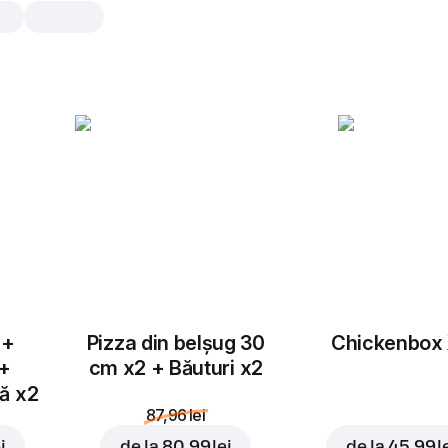
Sweet Rolls Ananas ș
Scorțișoară
8 buc., 121 gr
Rulouri din aluat proaspăt cu ananas
scorțișoară și lapte condensat, coapt
8 buc.
16 b
 +
Pizza din belșug 30
Chickenbox
 +
cm x2 + Băuturi x2
tă x2
87,96 lei
i
de la
80,99 lei
de la
45,99 l