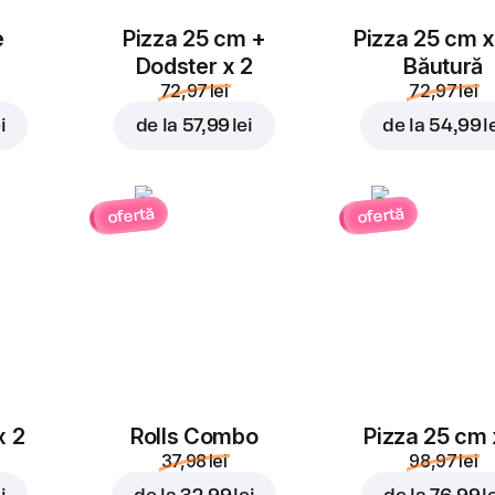
e
Pizza 25 cm +
Pizza 25 cm x
Dodster x 2
Băutură
72,97 lei
72,97 lei
i
de la
57,99 lei
de la
54,99 l
ofertă
ofertă
x 2
Rolls Combo
Pizza 25 cm 
37,98 lei
98,97 lei