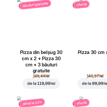
băuturi gratuite
ofertă
Pizza din belșug 30
Pizza 30 cm 
cm x 2 + Pizza 30
cm + 3 băuturi
gratuite
149,44 lei
140,97 lei
de la
119,99 lei
de la
99,99 le
până la 10%
ofertă