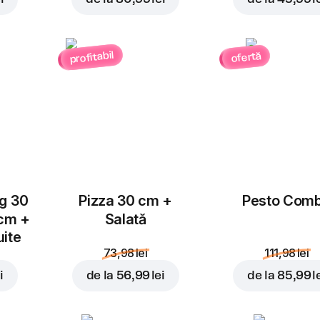
profitabil
ofertă
Adăugați pentru
10,99 
ug 30
Pizza 30 cm +
Pesto Com
 cm +
Salată
uite
73,98 lei
111,98 lei
i
de la
56,99 lei
de la
85,99 l