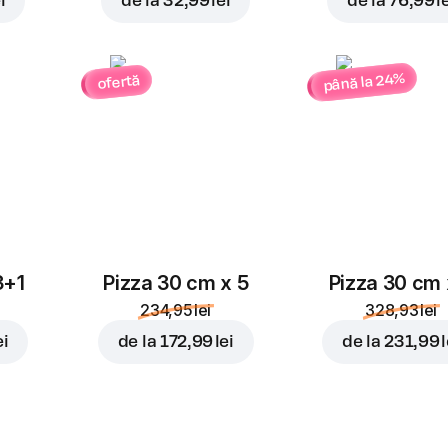
i
de la
32,99 lei
de la
76,99 l
până la 24%
ofertă
3+1
Pizza 30 cm x 5
Pizza 30 cm 
234,95 lei
328,93 lei
ei
de la
172,99 lei
de la
231,99 l