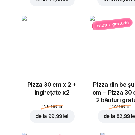
băuturi gratuite
Pizza 30 cm x 2 +
Pizza din belș
Inghețate x2
cm + Pizza 30
2 băuturi grat
129,96 lei
102,96 lei
de la
99,99 lei
de la
82,99 le