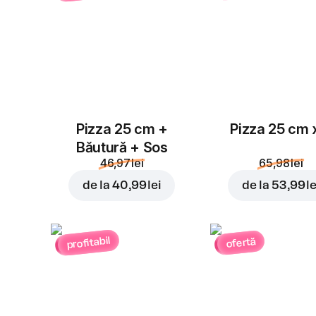
Pizza 25 cm +
Pizza 25 cm 
Băutură + Sos
46,97 lei
65,98 lei
de la
40,99 lei
de la
53,99 le
profitabil
ofertă