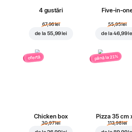
4 gustări
Five-in-on
67,96 lei
55,95 lei
de la
55,99 lei
de la
46,99 le
până la 21%
ofertă
Chicken box
Pizza 35 cm 
30,97 lei
113,98 lei