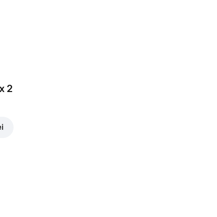
3,00 lei
x 2
ei