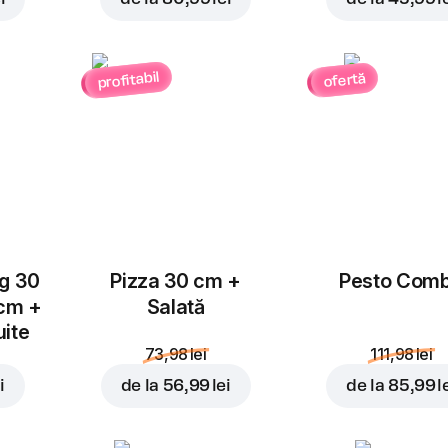
Ardei
Salam Chorizo
Jalapeno
profitabil
ofertă
4,00 lei
3,00 lei
Adăugați pentru
52,99 
Ciuperci
Piept de pui
3,00 lei
4,00 lei
ug 30
Pizza 30 cm +
Pesto Com
 cm +
Salată
uite
73,98 lei
111,98 lei
i
de la
56,99 lei
de la
85,99 l
Suncă
Blue Cheese
4,00 lei
4,00 lei