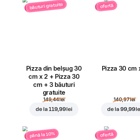
băuturi gratuite
ofertă
Pizza din belșug 30
Pizza 30 cm 
cm x 2 + Pizza 30
cm + 3 băuturi
gratuite
149,44 lei
140,97 lei
de la
119,99 lei
de la
99,99 le
până la 10%
ofertă