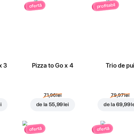
profitabil
ofertă
Masline
Ceapă roșie
rondele
3,00 lei
3,00 lei
x 3
Pizza to Go x 4
Trio de pu
Porumb
Roșii cherry
3,00 lei
3,00 lei
71,96 lei
79,97 lei
i
de la
55,99 lei
de la
69,99 l
ofertă
ofertă
Cheddar
Ananas