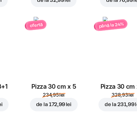
i
de la
32,99 lei
de la
76,99 l
până la 24%
ofertă
3+1
Pizza 30 cm x 5
Pizza 30 cm 
234,95 lei
328,93 lei
ei
de la
172,99 lei
de la
231,99 l