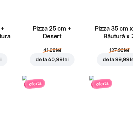
 +
Pizza 25 cm +
Pizza 35 cm x
tura
Desert
Băutură x 
41,98 lei
127,96 lei
i
de la
40,99 lei
de la
99,99 l
ofertă
ofertă