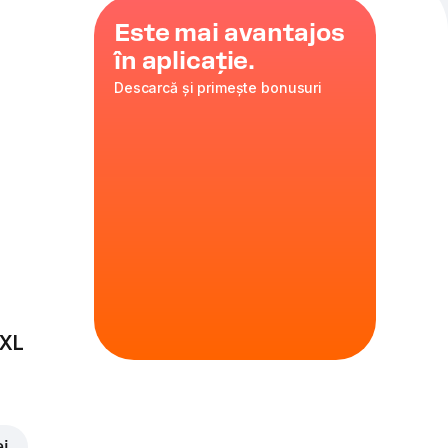
Este mai avantajos
în aplicație.
Descarcă și primește bonusuri
ie
,
i
,
porumb
35 cm
ire
 XL
ei