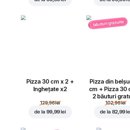
băuturi gratuite
Pizza 30 cm x 2 +
Pizza din belș
Inghețate x2
cm + Pizza 30
2 băuturi grat
129,96 lei
102,96 lei
de la
99,99 lei
de la
82,99 le