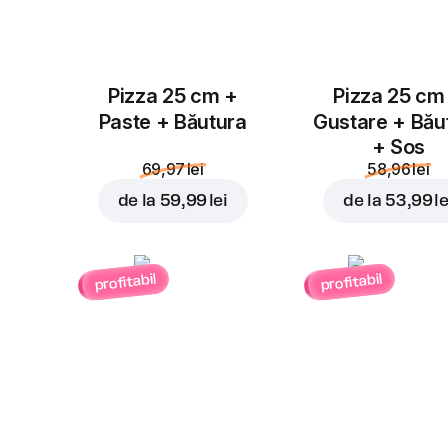
Pizza 25 cm +
Pizza 25 cm
Paste + Băutura
Gustare + Bău
+ Sos
69,97 lei
58,96 lei
de la
59,99 lei
de la
53,99 le
profitabil
profitabil