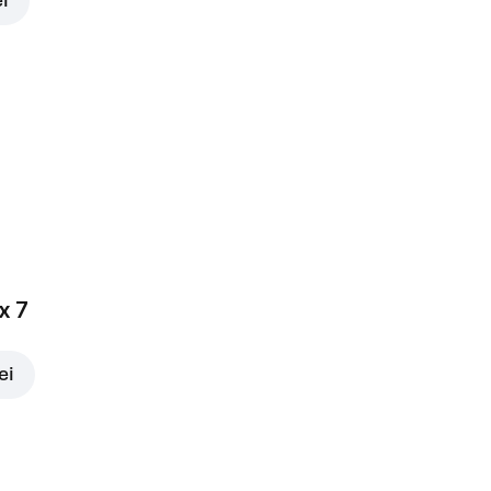
ei
x 7
ei