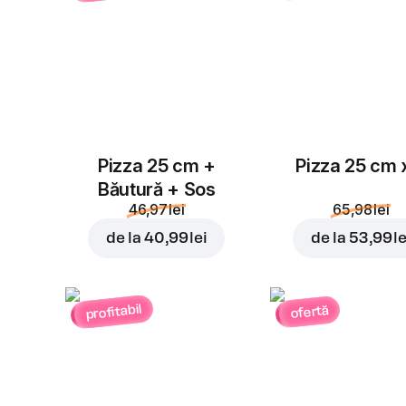
Pizza 25 cm +
Pizza 25 cm 
Băutură + Sos
46,97 lei
65,98 lei
de la
40,99 lei
de la
53,99 le
profitabil
ofertă