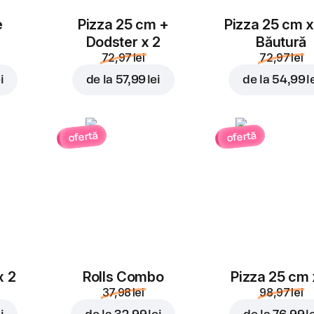
e
Pizza 25 cm +
Pizza 25 cm x
Dodster x 2
Băutură
72,97 lei
72,97 lei
i
de la
57,99 lei
de la
54,99 l
ofertă
ofertă
x 2
Rolls Combo
Pizza 25 cm 
37,98 lei
98,97 lei