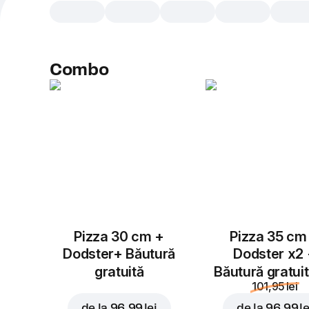
Combo
Pizza 30 cm +
Pizza 35 cm
Dodster+ Băutură
Dodster x2
gratuită
Băutură gratui
101,95 lei
de la
96,99 lei
de la
96,99 le