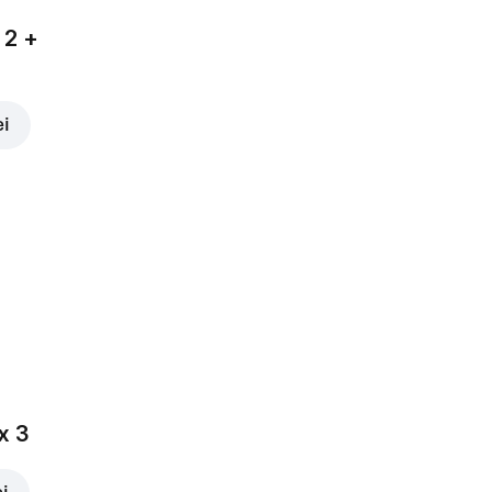
 2 +
ei
x 3