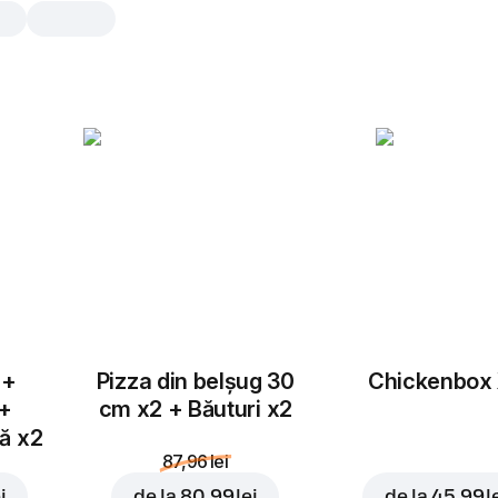
Rustica
30 cm, tradițional aluat, 555 gr
Piept de pui
,
suncă
,
ceapă roș
mozzarella
,
ardei gras
,
sos de roși
25 cm
30 cm
Tradițional
Subț
 +
Pizza din belșug 30
Chickenbox
 +
cm x2 + Băuturi x2
Adaugă topping
tă x2
87,96 lei
i
de la
80,99 lei
de la
45,99 l