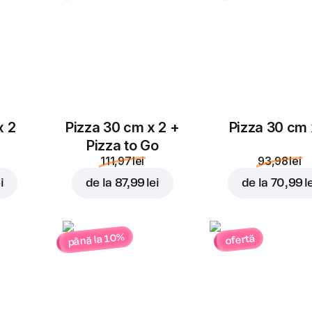
4,00 lei
4,00 lei
Parmezan
x 2
Pizza 30 cm x 2 +
Pizza 30 cm 
4,00 lei
Pizza to Go
111,97 lei
93,98 lei
i
de la
87,99 lei
de la
70,99 l
până la 10%
ofertă