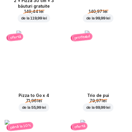
2 + Pizza 30 cm + 3
băuturi gratuite
149,44 lei
140,97 lei
de la
119,99 lei
de la
99,99 lei
profitabil
ofertă
Pizza to Go x 4
Trio de pui
71,96 lei
79,97 lei
de la
55,99 lei
de la
69,99 lei
până la 10%
ofertă