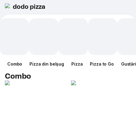
dodo pizza
Combo
Pizza din belșug
Pizza
Pizza to Go
Gustăr
Combo