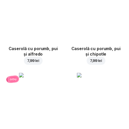
Caserolă cu porumb, pui
Caserolă cu porumb, pui
și alfredo
și chipotle
7,99 lei
7,99 lei
nou