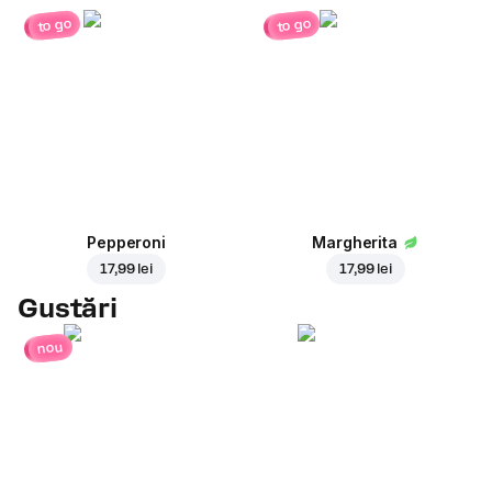
to go
to go
Pepperoni
Margherita
17,99 lei
17,99 lei
Gustări
nou