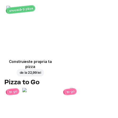
creează-ți pizza
Construieste propria ta
pizza
de la
22,99 lei
Pizza to Go
to go
to go