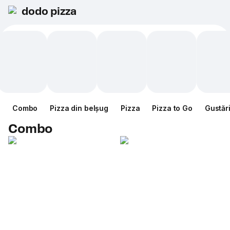
dodo pizza
Combo
Pizza din belșug
Pizza
Pizza to Go
Gustăr
Combo