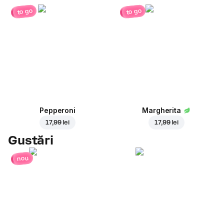
to go
to go
Pepperoni
Margherita
17,99 lei
17,99 lei
Gustări
nou