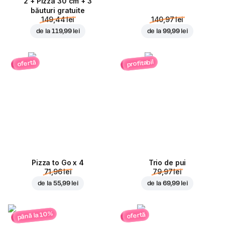
2 + Pizza 30 cm + 3
băuturi gratuite
149,44 lei
140,97 lei
de la
119,99 lei
de la
99,99 lei
profitabil
ofertă
Pizza to Go x 4
Trio de pui
71,96 lei
79,97 lei
de la
55,99 lei
de la
69,99 lei
până la 10%
ofertă