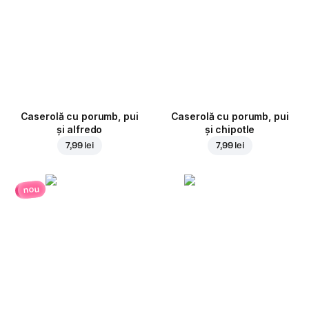
Caserolă cu porumb, pui
Caserolă cu porumb, pui
și alfredo
și chipotle
7,99 lei
7,99 lei
nou