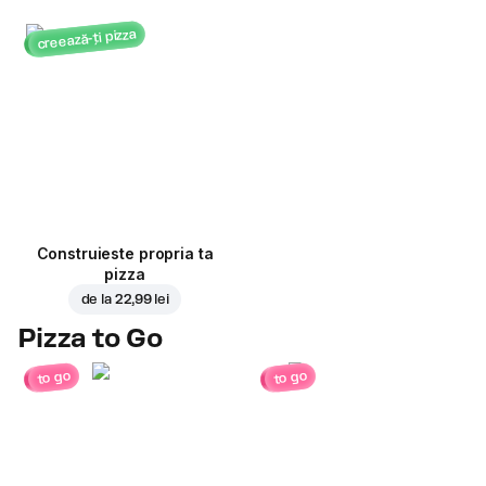
creează-ți pizza
Construieste propria ta
pizza
de la
22,99 lei
Pizza to Go
to go
to go