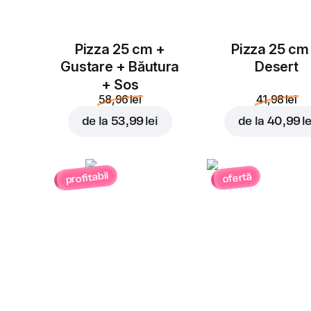
Pizza 25 cm +
Pizza 25 cm
Gustare + Băutura
Desert
+ Sos
58,96 lei
41,98 lei
de la
53,99 lei
de la
40,99 le
profitabil
ofertă