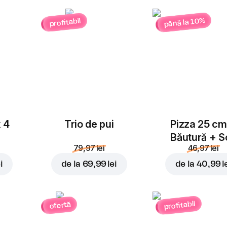
până la 10%
profitabil
x 4
Trio de pui
Pizza 25 cm
Băutură + S
79,97 lei
46,97 lei
i
de la
69,99 lei
de la
40,99 l
profitabil
ofertă