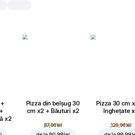
Chicken Strips
200 g, 192 gr
Crocante la exterior, fragede la interi
irezistibil!
200 g
 +
Pizza din belșug 30
Pizza 30 cm x
 +
cm x2 + Băuturi x2
Inghețate 
tă x2
87,96 lei
129,96 lei
i
de la
80,99 lei
de la
99,99 l