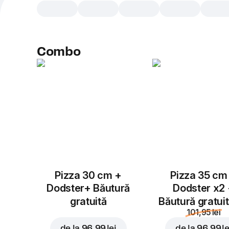
Combo
Pizza 30 cm +
Pizza 35 cm
Dodster+ Băutură
Dodster x2
gratuită
Băutură gratui
101,95 lei
de la
96,99 lei
de la
96,99 le