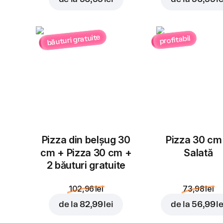
băuturi gratuite
profitabil
Pizza din belșug 30
Pizza 30 cm
cm + Pizza 30 cm +
Salată
2 băuturi gratuite
102,96 lei
73,98 lei
de la
82,99 lei
de la
56,99 le