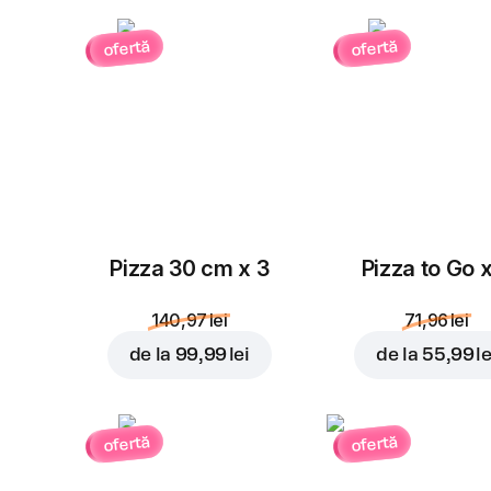
ofertă
ofertă
Pizza 30 cm x 3
Pizza to Go 
140,97 lei
71,96 lei
de la
99,99 lei
de la
55,99 le
ofertă
ofertă