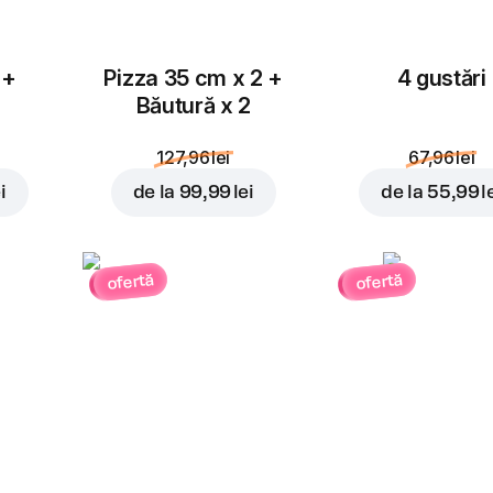
 +
Pizza 35 cm x 2 +
4 gustări
Băutură x 2
127,96 lei
67,96 lei
i
de la
99,99 lei
de la
55,99 l
ofertă
ofertă