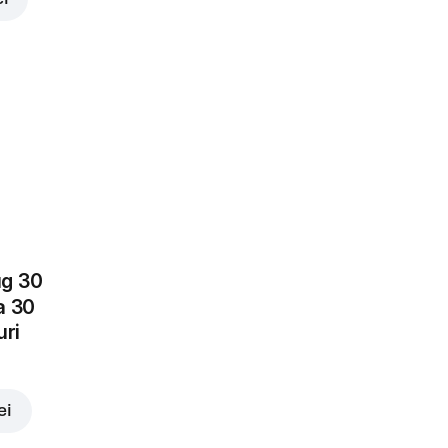
lei
ug 30
a 30
uri
ei