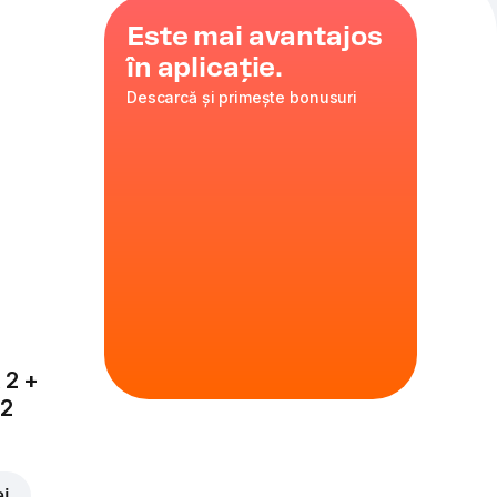
Este mai avantajos
în aplicație.
Descarcă și primește bonusuri
or, cu gust
 2 +
x2
ei