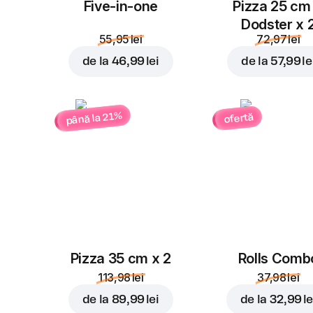
Five-in-one
Pizza 25 cm
Dodster x 
55,95 lei
72,97 lei
de la
46,99 lei
de la
57,99 le
până la 21%
ofertă
Pizza 35 cm x 2
Rolls Comb
113,98 lei
37,98 lei
de la
89,99 lei
de la
32,99 le