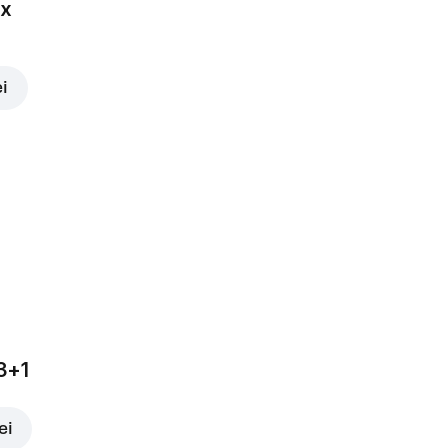
ox
ei
3+1
ei