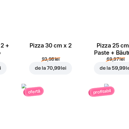
 2 +
Pizza 30 cm x 2
Pizza 25 cm
o
Paste + Băut
93,98 lei
69,97 lei
i
de la
70,99 lei
de la
59,99 l
profitabil
ofertă