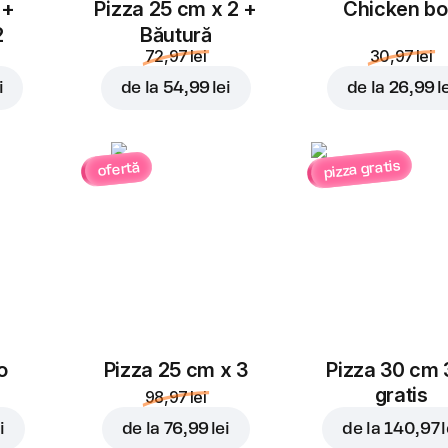
 +
Pizza 25 cm x 2 +
Chicken b
2
Băutură
72,97 lei
30,97 lei
i
de la
54,99 lei
de la
26,99 l
pizza gratis
ofertă
o
Pizza 25 cm x 3
Pizza 30 cm 
gratis
98,97 lei
i
de la
76,99 lei
de la
140,97 l