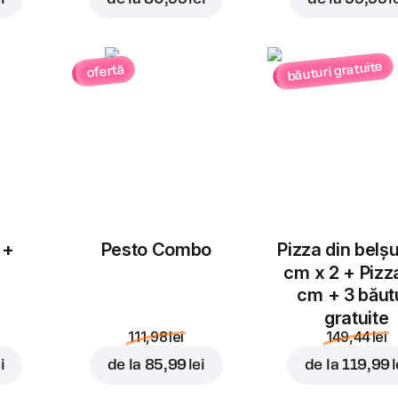
băuturi gratuite
ofertă
Adăugați pentru
26,99 
 +
Pesto Combo
Pizza din belș
cm x 2 + Pizz
cm + 3 băut
gratuite
111,98 lei
149,44 lei
i
de la
85,99 lei
de la
119,99 l