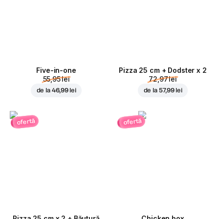
Five-in-one
Pizza 25 cm + Dodster x 2
55,95 lei
72,97 lei
de la
46,99 lei
de la
57,99 lei
ofertă
ofertă
Pizza 25 cm x 2 + Băutură
Chicken box