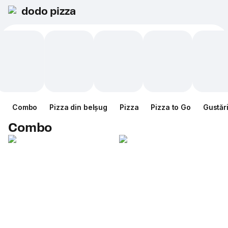
dodo pizza
Combo
Pizza din belșug
Pizza
Pizza to Go
Gustăr
Combo