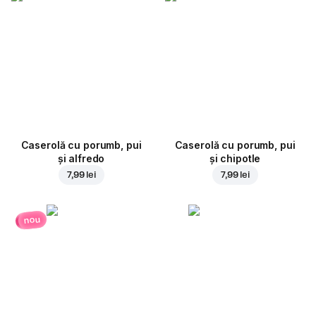
Caserolă cu porumb, pui
Caserolă cu porumb, pui
și alfredo
și chipotle
7,99 lei
7,99 lei
nou