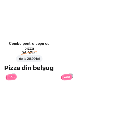
Combo pentru copii cu
pizza
36,97 lei
de la
28,99 lei
Pizza din belșug
nou
nou