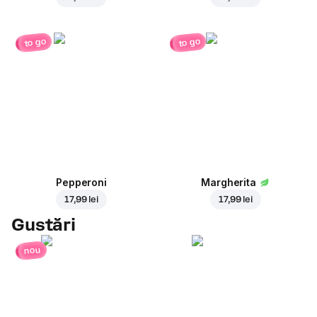
to go
to go
Pepperoni
Margherita
17,99 lei
17,99 lei
Gustări
nou