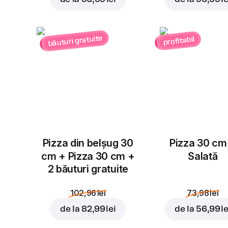
băuturi gratuite
profitabil
Pizza din belșug 30
Pizza 30 cm
cm + Pizza 30 cm +
Salată
2 băuturi gratuite
102,96 lei
73,98 lei
de la
82,99 lei
de la
56,99 le