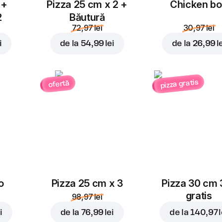
 +
Pizza 25 cm x 2 +
Chicken b
2
Băutură
72,97 lei
30,97 lei
i
de la
54,99 lei
de la
26,99 l
pizza gratis
ofertă
o
Pizza 25 cm x 3
Pizza 30 cm 
gratis
98,97 lei
i
de la
76,99 lei
de la
140,97 l