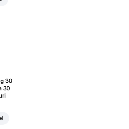
Mozzarella
4,00 lei
lei
Rosii
proaspete
3,00 lei
ug 30
a 30
uri
Castraveți
ei
murați
3,00 lei