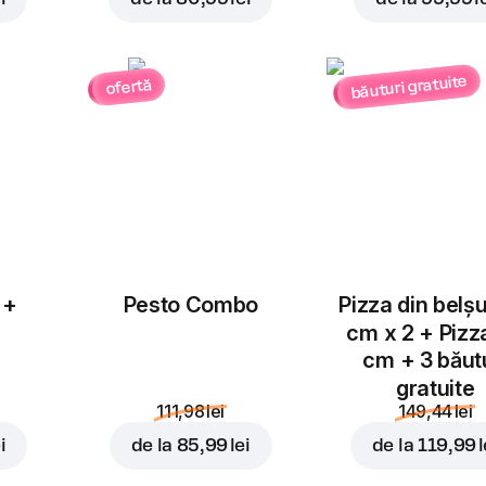
Ardei
băuturi gratuite
ofertă
Salam Chorizo
Jalapeno
4,00 lei
3,00 lei
Adăugați pentru
55,99 
Ciuperci
Piept de pui
3,00 lei
4,00 lei
 +
Pesto Combo
Pizza din belș
cm x 2 + Pizz
cm + 3 băut
gratuite
111,98 lei
149,44 lei
i
de la
85,99 lei
de la
119,99 l
Suncă
Blue Cheese
4,00 lei
4,00 lei