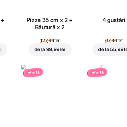
 +
Pizza 35 cm x 2 +
4 gustări
Băutură x 2
127,96 lei
67,96 lei
i
de la
99,99 lei
de la
55,99 l
ofertă
ofertă