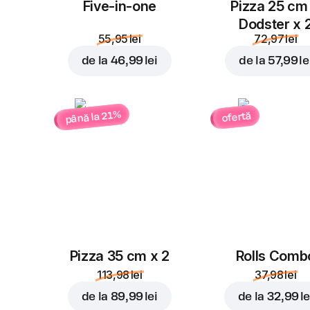
Five-in-one
Pizza 25 cm
Dodster x 
55,95 lei
72,97 lei
de la
46,99 lei
de la
57,99 le
până la 21%
ofertă
Pizza 35 cm x 2
Rolls Comb
113,98 lei
37,98 lei
de la
89,99 lei
de la
32,99 le