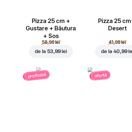
Pizza 25 cm +
Pizza 25 cm
Gustare + Băutura
Desert
+ Sos
58,96 lei
41,98 lei
de la
53,99 lei
de la
40,99 le
profitabil
ofertă