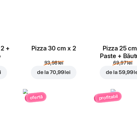
Cheddar
Ananas
4,00 lei
4,00 lei
 2 +
Pizza 30 cm x 2
Pizza 25 cm
o
Paste + Băut
Parmezan
93,98 lei
69,97 lei
4,00 lei
i
de la
70,99 lei
de la
59,99 l
profitabil
ofertă