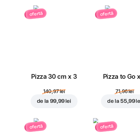
ofertă
ofertă
Pizza 30 cm x 3
Pizza to Go 
140,97 lei
71,96 lei
de la
99,99 lei
de la
55,99 le
ofertă
ofertă