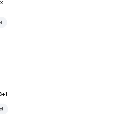
ox
ei
3+1
ei