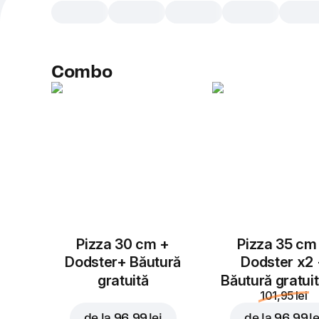
Combo
Pizza 30 cm +
Pizza 35 cm
Dodster+ Băutură
Dodster x2
gratuită
Băutură gratui
101,95 lei
de la
96,99 lei
de la
96,99 le