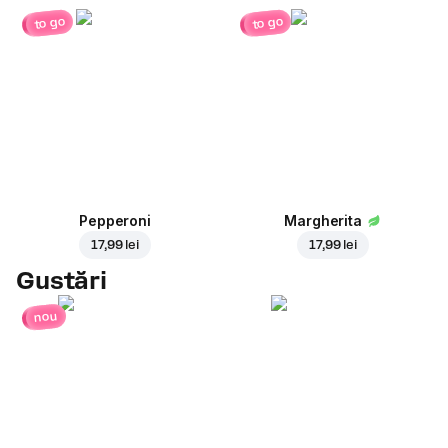
to go
to go
Pepperoni
Margherita
17,99 lei
17,99 lei
Gustări
nou