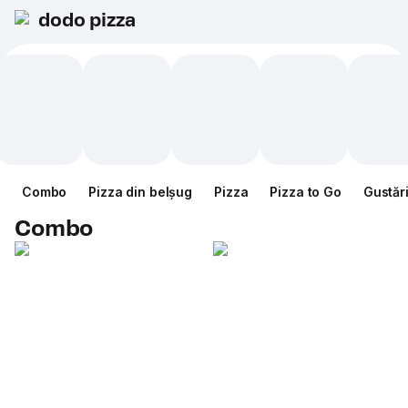
dodo pizza
Combo
Pizza din belșug
Pizza
Pizza to Go
Gustăr
Combo