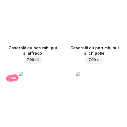
Caserolă cu porumb, pui
Caserolă cu porumb, pui
și alfredo
și chipotle
7,99 lei
7,99 lei
nou