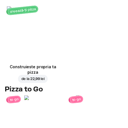
creează-ți pizza
Construieste propria ta
pizza
de la
22,99 lei
Pizza to Go
to go
to go