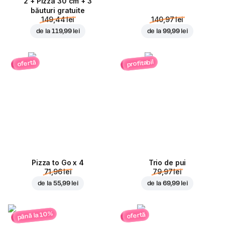
2 + Pizza 30 cm + 3
băuturi gratuite
149,44 lei
140,97 lei
de la
119,99 lei
de la
99,99 lei
profitabil
ofertă
Pizza to Go x 4
Trio de pui
71,96 lei
79,97 lei
de la
55,99 lei
de la
69,99 lei
până la 10%
ofertă