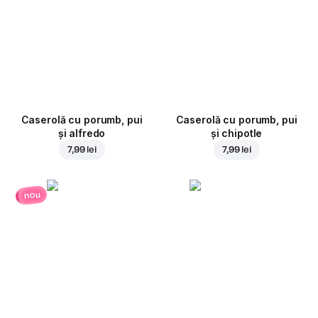
Caserolă cu porumb, pui
Caserolă cu porumb, pui
și alfredo
și chipotle
7,99 lei
7,99 lei
nou