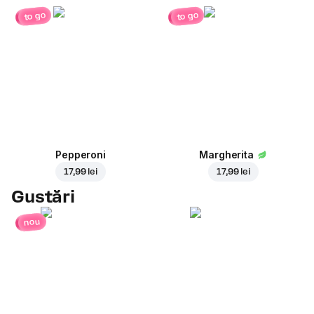
to go
to go
Pepperoni
Margherita
17,99 lei
17,99 lei
Gustări
nou