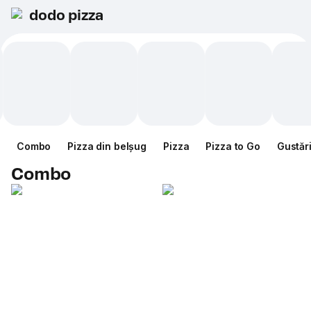
dodo pizza
Combo
Pizza din belșug
Pizza
Pizza to Go
Gustăr
Combo