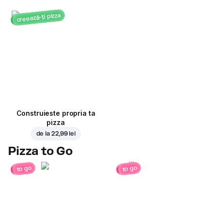
creează-ți pizza
Construieste propria ta
pizza
de la
22,99 lei
Pizza to Go
to go
to go