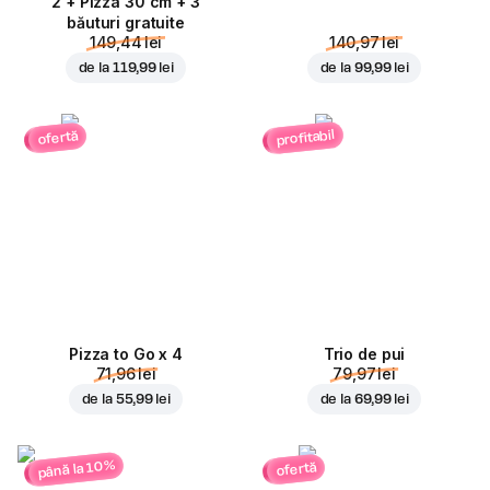
2 + Pizza 30 cm + 3
băuturi gratuite
149,44 lei
140,97 lei
de la
119,99 lei
de la
99,99 lei
profitabil
ofertă
Pizza to Go x 4
Trio de pui
71,96 lei
79,97 lei
de la
55,99 lei
de la
69,99 lei
până la 10%
ofertă