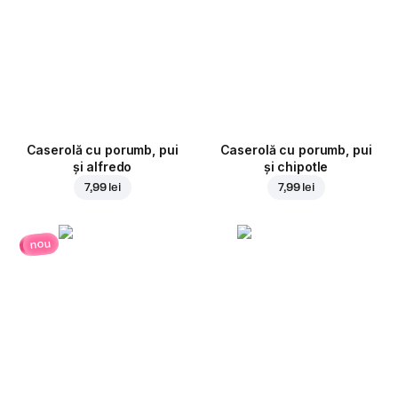
Caserolă cu porumb, pui
Caserolă cu porumb, pui
și alfredo
și chipotle
7,99 lei
7,99 lei
nou