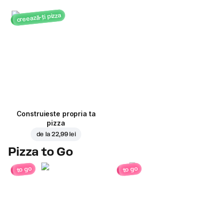
creează-ți pizza
Construieste propria ta
pizza
de la
22,99 lei
Pizza to Go
to go
to go