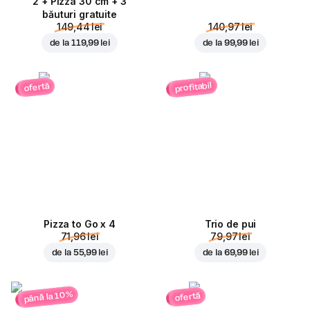
2 + Pizza 30 cm + 3
băuturi gratuite
149,44 lei
140,97 lei
de la
119,99 lei
de la
99,99 lei
profitabil
ofertă
Pizza to Go x 4
Trio de pui
71,96 lei
79,97 lei
de la
55,99 lei
de la
69,99 lei
până la 10%
ofertă