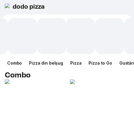
dodo pizza
Combo
Pizza din belșug
Pizza
Pizza to Go
Gustăr
Combo