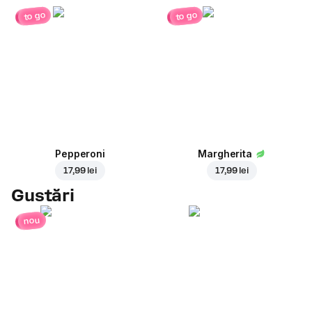
to go
to go
Pepperoni
Margherita
17,99 lei
17,99 lei
Gustări
nou