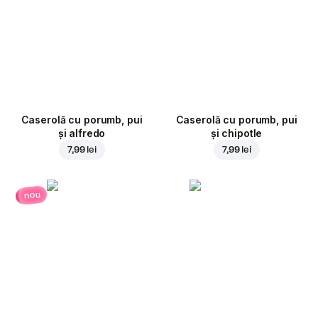
Caserolă cu porumb, pui
Caserolă cu porumb, pui
și alfredo
și chipotle
7,99 lei
7,99 lei
nou