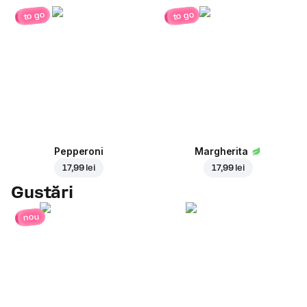
to go
to go
Pepperoni
Margherita
17,99 lei
17,99 lei
Gustări
nou