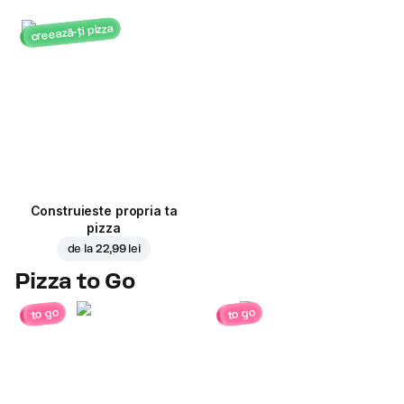
creează-ți pizza
Construieste propria ta
pizza
de la
22,99 lei
Pizza to Go
to go
to go