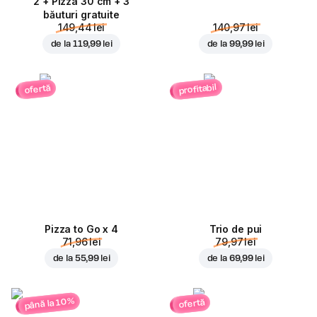
2 + Pizza 30 cm + 3
băuturi gratuite
149,44 lei
140,97 lei
de la
119,99 lei
de la
99,99 lei
profitabil
ofertă
Pizza to Go x 4
Trio de pui
71,96 lei
79,97 lei
de la
55,99 lei
de la
69,99 lei
până la 10%
ofertă