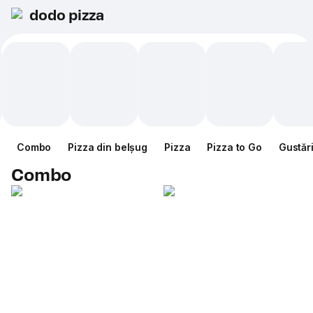
dodo pizza
Combo
Pizza din belșug
Pizza
Pizza to Go
Gustăr
Combo