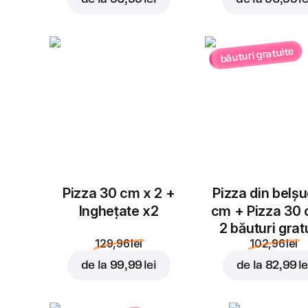
băuturi gratuite
Pizza 30 cm x 2 +
Pizza din belș
Inghețate x2
cm + Pizza 30
2 băuturi grat
129,96 lei
102,96 lei
de la
99,99 lei
de la
82,99 le