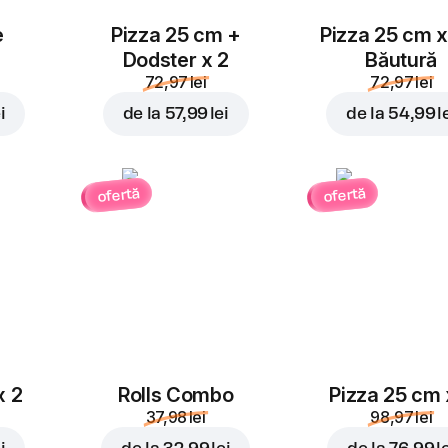
e
Pizza 25 cm +
Pizza 25 cm x
Dodster x 2
Băutură
72,97 lei
72,97 lei
i
de la
57,99 lei
de la
54,99 l
ofertă
ofertă
x 2
Rolls Combo
Pizza 25 cm 
37,98 lei
98,97 lei