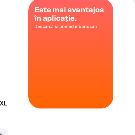
Este mai avantajos
în aplicație.
Descarcă și primește bonusuri
ella
,
que
,
s
35 cm
ire
 XL
ei