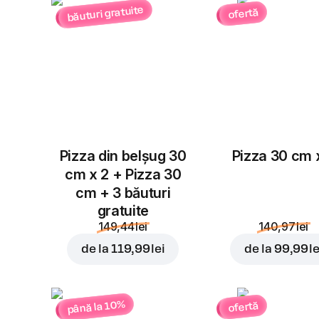
băuturi gratuite
ofertă
Pizza din belșug 30
Pizza 30 cm 
cm x 2 + Pizza 30
cm + 3 băuturi
gratuite
149,44 lei
140,97 lei
de la
119,99 lei
de la
99,99 le
până la 10%
ofertă