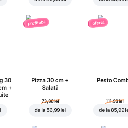
Ardei
Salam Chorizo
Jalapeno
profitabil
ofertă
4,00 lei
3,00 lei
Adăugați pentru
36,99 
Ciuperci
Piept de pui
3,00 lei
4,00 lei
ug 30
Pizza 30 cm +
Pesto Com
 cm +
Salată
uite
73,98 lei
111,98 lei
i
de la
56,99 lei
de la
85,99 l
Suncă
Blue Cheese
4,00 lei
4,00 lei