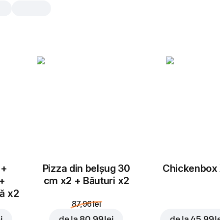
Bacon din belșug
30 cm, traditional aluat, 558 gr
Sos de pizza
,
piept de pui
,
mozzar
bacon
,
ceapă roșie
,
sos barbe
eticheta imprimanta denumire produ
25 cm
30 cm
Traditional
Subt
 +
Pizza din belșug 30
Chickenbox
 +
cm x2 + Băuturi x2
Adaugă topping
tă x2
87,96 lei
i
de la
80,99 lei
de la
45,99 l