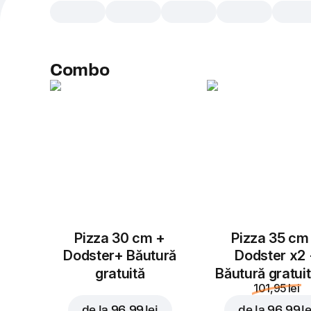
Combo
Pizza 30 cm +
Pizza 35 cm
Dodster+ Băutură
Dodster x2
gratuită
Băutură gratui
101,95 lei
de la
96,99 lei
de la
96,99 le