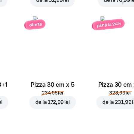
i
de la
32,99 lei
de la
76,99 l
până la 24%
ofertă
3+1
Pizza 30 cm x 5
Pizza 30 cm 
234,95 lei
328,93 lei
ei
de la
172,99 lei
de la
231,99 l