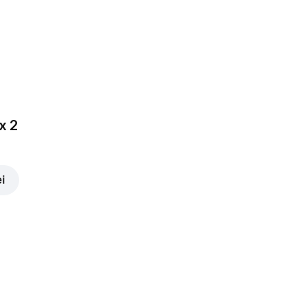
3,00 lei
x 2
ei