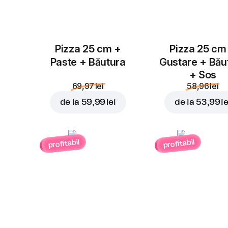
Pizza 25 cm +
Pizza 25 cm
Paste + Băutura
Gustare + Bău
+ Sos
69,97 lei
58,96 lei
de la
59,99 lei
de la
53,99 le
profitabil
profitabil