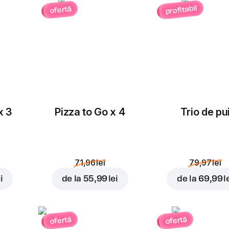
profitabil
ofertă
Masline
Ceapă roșie
rondele
3,00 lei
3,00 lei
x 3
Pizza to Go x 4
Trio de pu
Porumb
Roșii cherry
3,00 lei
3,00 lei
71,96 lei
79,97 lei
i
de la
55,99 lei
de la
69,99 l
ofertă
ofertă
Cheddar
Ananas