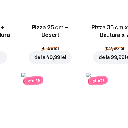
 +
Pizza 25 cm +
Pizza 35 cm x
tura
Desert
Băutură x 
41,98 lei
127,96 lei
i
de la
40,99 lei
de la
99,99 l
ofertă
ofertă