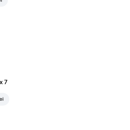
ei
x 7
ei