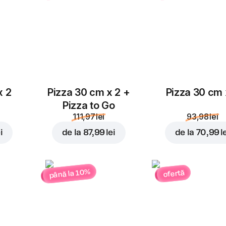
4,00 lei
4,00 lei
Parmezan
x 2
Pizza 30 cm x 2 +
Pizza 30 cm 
4,00 lei
Pizza to Go
111,97 lei
93,98 lei
i
de la
87,99 lei
de la
70,99 l
până la 10%
ofertă