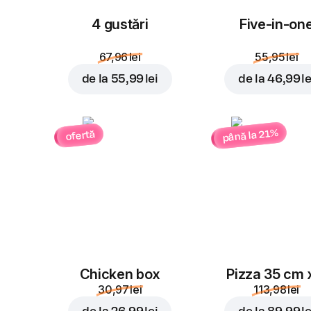
4 gustări
Five-in-on
67,96 lei
55,95 lei
de la
55,99 lei
de la
46,99 le
până la 21%
ofertă
Chicken box
Pizza 35 cm 
30,97 lei
113,98 lei