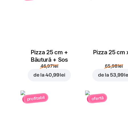
Pizza 25 cm +
Pizza 25 cm 
Băutură + Sos
46,97 lei
65,98 lei
de la
40,99 lei
de la
53,99 le
profitabil
ofertă