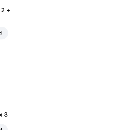
 2 +
ei
x 3