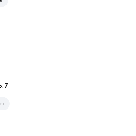
ei
x 7
ei