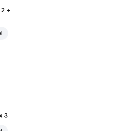
 2 +
ei
x 3