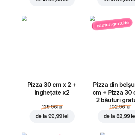
băuturi gratuite
Pizza 30 cm x 2 +
Pizza din belș
Inghețate x2
cm + Pizza 30
2 băuturi grat
129,96 lei
102,96 lei
de la
99,99 lei
de la
82,99 le