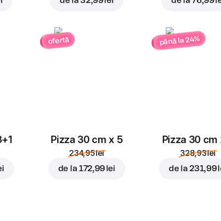
i
de la
32,99 lei
de la
76,99 l
până la 24%
ofertă
3+1
Pizza 30 cm x 5
Pizza 30 cm 
234,95 lei
328,93 lei
ei
de la
172,99 lei
de la
231,99 l