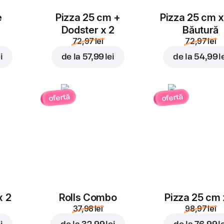
e
Pizza 25 cm +
Pizza 25 cm x
Dodster x 2
Băutură
72,97 lei
72,97 lei
i
de la
57,99 lei
de la
54,99 l
ofertă
ofertă
x 2
Rolls Combo
Pizza 25 cm 
37,98 lei
98,97 lei