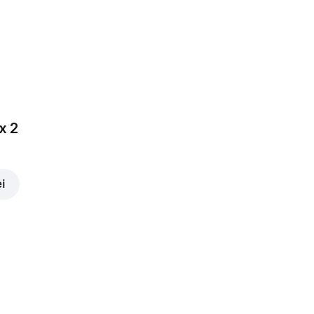
Ardei gras
3,00 lei
x 2
ei