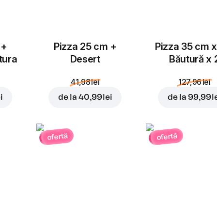
 +
Pizza 25 cm +
Pizza 35 cm x
tura
Desert
Băutură x 
41,98 lei
127,96 lei
i
de la
40,99 lei
de la
99,99 l
ofertă
ofertă