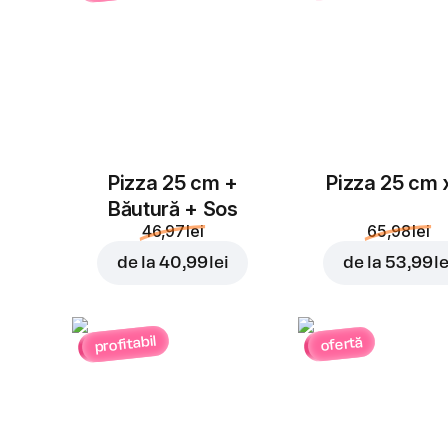
Pizza 25 cm +
Pizza 25 cm 
Băutură + Sos
46,97 lei
65,98 lei
de la
40,99 lei
de la
53,99 le
profitabil
ofertă