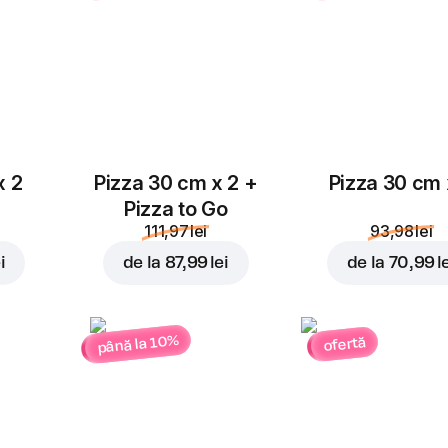
Cheddar
Ananas
4,00 lei
4,00 lei
x 2
Pizza 30 cm x 2 +
Pizza 30 cm 
Parmezan
Pizza to Go
4,00 lei
111,97 lei
93,98 lei
i
de la
87,99 lei
de la
70,99 l
până la 10%
ofertă