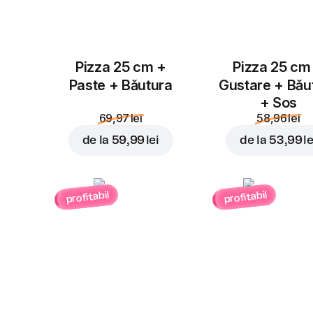
Pizza 25 cm +
Pizza 25 cm
Paste + Băutura
Gustare + Bău
+ Sos
69,97 lei
58,96 lei
de la
59,99 lei
de la
53,99 le
profitabil
profitabil