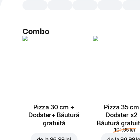
Combo
Pizza 30 cm +
Pizza 35 cm
Dodster+ Băutură
Dodster x2
gratuită
Băutură gratui
101,95 lei
de la
96,99 lei
de la
96,99 le