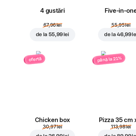
4 gustări
Five-in-on
67,96 lei
55,95 lei
de la
55,99 lei
de la
46,99 le
până la 21%
ofertă
Chicken box
Pizza 35 cm 
30,97 lei
113,98 lei