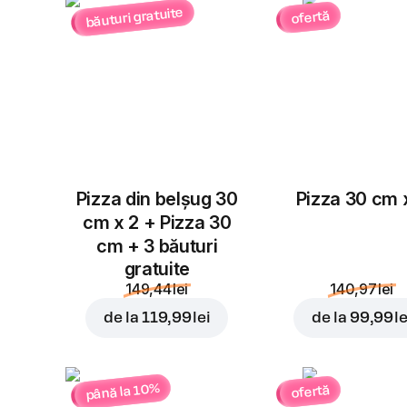
băuturi gratuite
ofertă
Pizza din belșug 30
Pizza 30 cm 
cm x 2 + Pizza 30
cm + 3 băuturi
gratuite
149,44 lei
140,97 lei
de la
119,99 lei
de la
99,99 le
până la 10%
ofertă