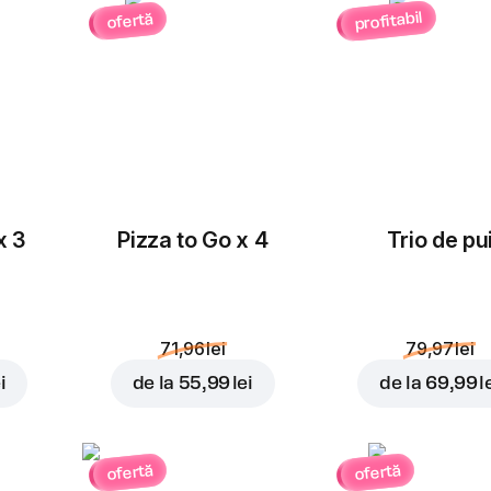
profitabil
ofertă
Masline
Ceapă roșie
rondele
3,00 lei
3,00 lei
x 3
Pizza to Go x 4
Trio de pu
Porumb
Roșii cherry
71,96 lei
79,97 lei
3,00 lei
3,00 lei
i
de la
55,99 lei
de la
69,99 l
ofertă
ofertă