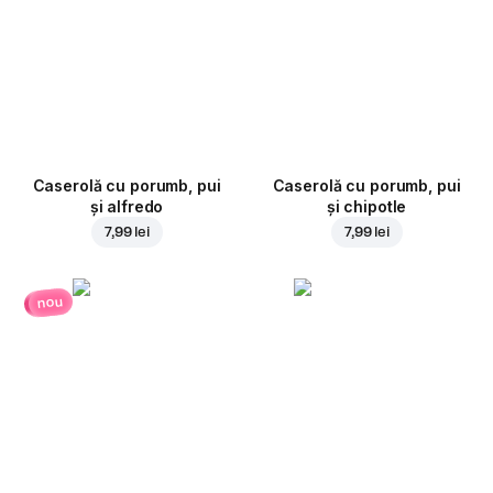
Caserolă cu porumb, pui
Caserolă cu porumb, pui
și alfredo
și chipotle
7,99 lei
7,99 lei
nou