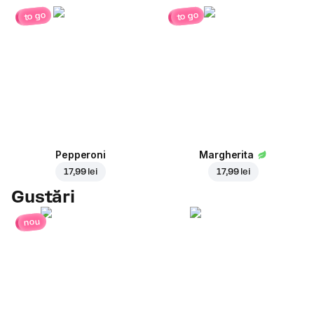
to go
to go
Pepperoni
Margherita
17,99 lei
17,99 lei
Gustări
nou