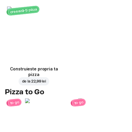
creează-ți pizza
Construieste propria ta
pizza
de la
22,99 lei
Pizza to Go
to go
to go