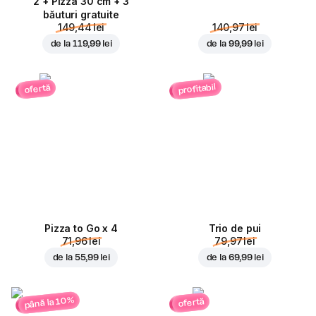
2 + Pizza 30 cm + 3
băuturi gratuite
149,44 lei
140,97 lei
de la
119,99 lei
de la
99,99 lei
profitabil
ofertă
Pizza to Go x 4
Trio de pui
71,96 lei
79,97 lei
de la
55,99 lei
de la
69,99 lei
până la 10%
ofertă