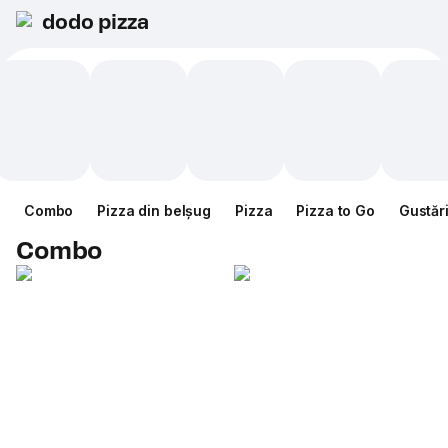
dodo pizza
Combo
Pizza din belșug
Pizza
Pizza to Go
Gustăr
Combo