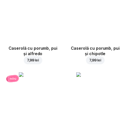
Caserolă cu porumb, pui
Caserolă cu porumb, pui
și alfredo
și chipotle
7,99 lei
7,99 lei
nou