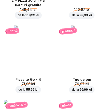
2 + Pizza 30 cm + 3
băuturi gratuite
149,44 lei
140,97 lei
de la
119,99 lei
de la
99,99 lei
profitabil
ofertă
Pizza to Go x 4
Trio de pui
71,96 lei
79,97 lei
de la
55,99 lei
de la
69,99 lei
până la 10%
ofertă