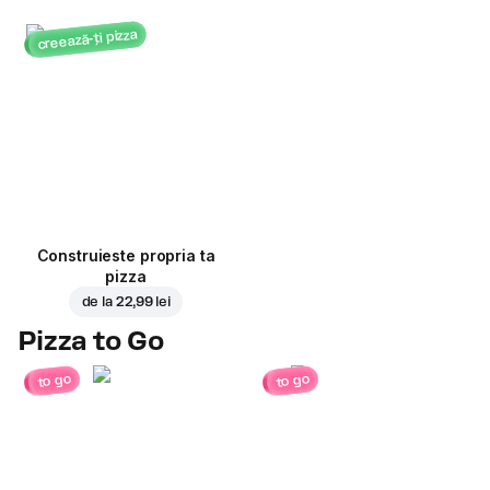
creează-ți pizza
Construieste propria ta
pizza
de la
22,99 lei
Pizza to Go
to go
to go