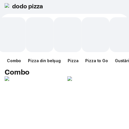
dodo pizza
Combo
Pizza din belșug
Pizza
Pizza to Go
Gustăr
Combo