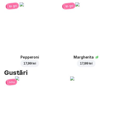
to go
to go
Pepperoni
Margherita
17,99 lei
17,99 lei
Gustări
nou