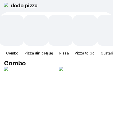
dodo pizza
Combo
Pizza din belșug
Pizza
Pizza to Go
Gustăr
Combo