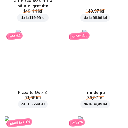
2 + Pizza 30 cm + 3
băuturi gratuite
149,44 lei
140,97 lei
de la
119,99 lei
de la
99,99 lei
profitabil
ofertă
Pizza to Go x 4
Trio de pui
71,96 lei
79,97 lei
de la
55,99 lei
de la
69,99 lei
până la 10%
ofertă