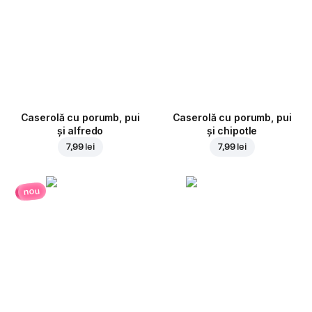
Caserolă cu porumb, pui
Caserolă cu porumb, pui
și alfredo
și chipotle
7,99 lei
7,99 lei
nou