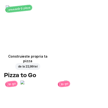
creează-ți pizza
Construieste propria ta
pizza
de la
22,99 lei
Pizza to Go
to go
to go