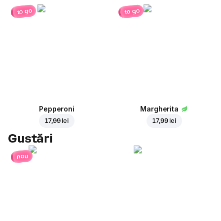
to go
to go
Pepperoni
Margherita
17,99 lei
17,99 lei
Gustări
nou