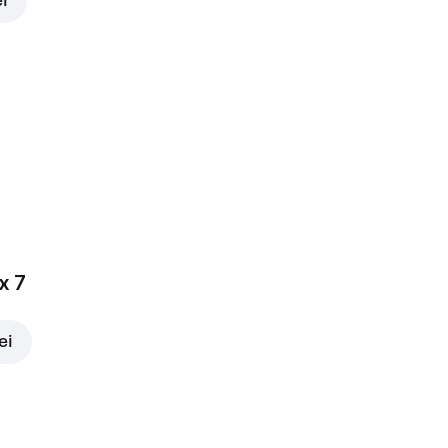
ei
x 7
ei