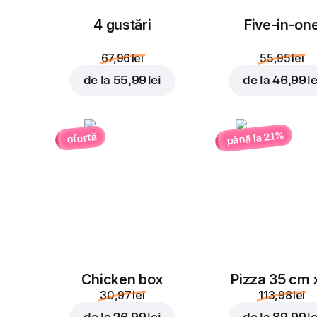
4 gustări
Five-in-on
67,96 lei
55,95 lei
de la
55,99 lei
de la
46,99 le
până la 21%
ofertă
Chicken box
Pizza 35 cm 
30,97 lei
113,98 lei