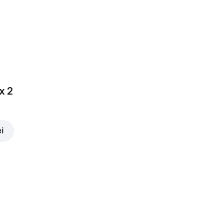
3,00 lei
x 2
ei