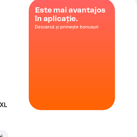
Este mai avantajos
în aplicație.
Descarcă și primește bonusuri
i
,
ulat
35 cm
ire
 XL
ei