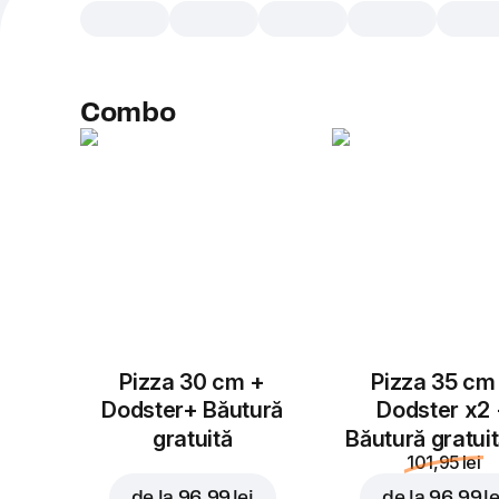
Combo
Pizza 30 cm +
Pizza 35 cm
Dodster+ Băutură
Dodster x2
gratuită
Băutură gratui
101,95 lei
de la
96,99 lei
de la
96,99 le