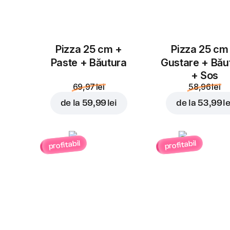
Pizza 25 cm +
Pizza 25 cm
Paste + Băutura
Gustare + Bău
+ Sos
69,97 lei
58,96 lei
de la
59,99 lei
de la
53,99 le
profitabil
profitabil