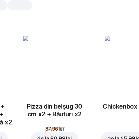
Roma Pui
30 cm, tradițional aluat, 515 gr
Mozzarella
,
sos alfredo
,
piept de pu
porumb
,
ciuperci
,
usturoi gran
25 cm
30 cm
Tradițional
Subț
 +
Pizza din belșug 30
Chickenbox
Adaugă topping
 +
cm x2 + Băuturi x2
tă x2
87,96 lei
i
de la
80,99 lei
de la
45,99 l