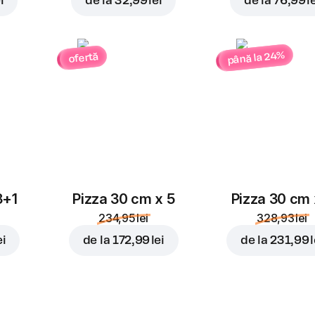
i
de la
32,99 lei
de la
76,99 l
până la 24%
ofertă
3+1
Pizza 30 cm x 5
Pizza 30 cm 
234,95 lei
328,93 lei
ei
de la
172,99 lei
de la
231,99 l