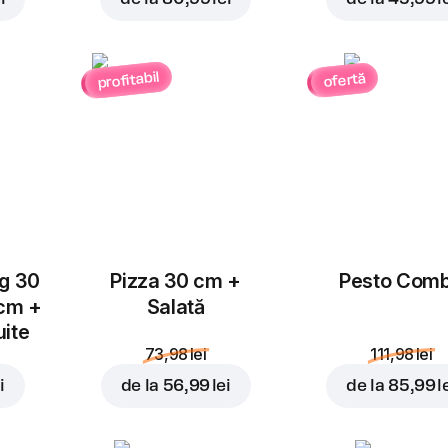
Ardei
Salam Chorizo
Jalapeno
4,00 lei
3,00 lei
profitabil
ofertă
Ciuperci
Piept de pui
Adăugați pentru
52,99 
3,00 lei
4,00 lei
ug 30
Pizza 30 cm +
Pesto Com
 cm +
Salată
uite
73,98 lei
111,98 lei
Suncă
Blue Cheese
i
de la
56,99 lei
de la
85,99 l
4,00 lei
4,00 lei