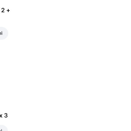
 2 +
ei
x 3