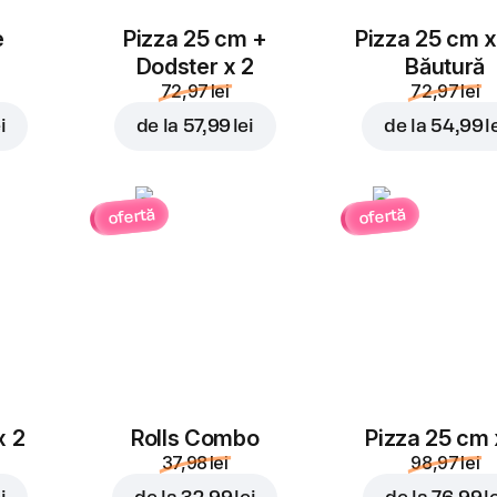
e
Pizza 25 cm +
Pizza 25 cm x
Dodster x 2
Băutură
72,97 lei
72,97 lei
i
de la
57,99 lei
de la
54,99 l
ofertă
ofertă
x 2
Rolls Combo
Pizza 25 cm 
37,98 lei
98,97 lei