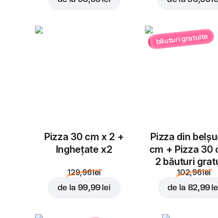
băuturi gratuite
Pizza 30 cm x 2 +
Pizza din belș
Inghețate x2
cm + Pizza 30
2 băuturi grat
129,96 lei
102,96 lei
de la
99,99 lei
de la
82,99 le