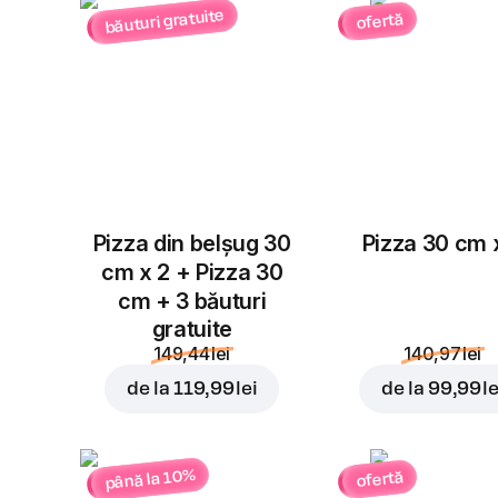
băuturi gratuite
ofertă
Pizza din belșug 30
Pizza 30 cm 
cm x 2 + Pizza 30
cm + 3 băuturi
gratuite
149,44 lei
140,97 lei
de la
119,99 lei
de la
99,99 le
până la 10%
ofertă