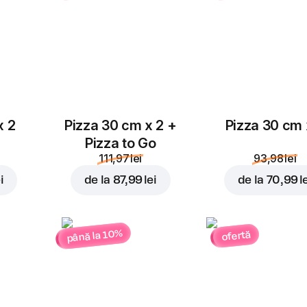
4,00 lei
4,00 lei
Parmezan
4,00 lei
x 2
Pizza 30 cm x 2 +
Pizza 30 cm 
Pizza to Go
111,97 lei
93,98 lei
i
de la
87,99 lei
de la
70,99 l
până la 10%
ofertă