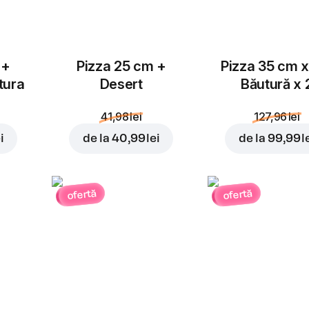
 +
Pizza 25 cm +
Pizza 35 cm x
tura
Desert
Băutură x 
41,98 lei
127,96 lei
i
de la
40,99 lei
de la
99,99 l
ofertă
ofertă