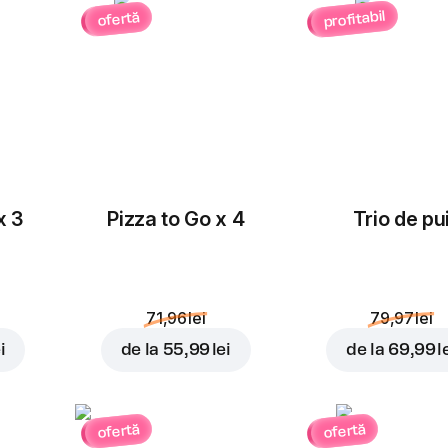
profitabil
ofertă
Masline
Ceapă roșie
rondele
3,00 lei
3,00 lei
x 3
Pizza to Go x 4
Trio de pu
Porumb
Roșii cherry
3,00 lei
3,00 lei
71,96 lei
79,97 lei
i
de la
55,99 lei
de la
69,99 l
ofertă
ofertă
Cheddar
Ananas