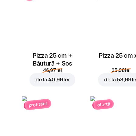
Pizza 25 cm +
Pizza 25 cm 
Băutură + Sos
46,97 lei
65,98 lei
de la
40,99 lei
de la
53,99 le
profitabil
ofertă