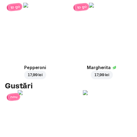
to go
to go
Pepperoni
Margherita
17,99 lei
17,99 lei
Gustări
nou