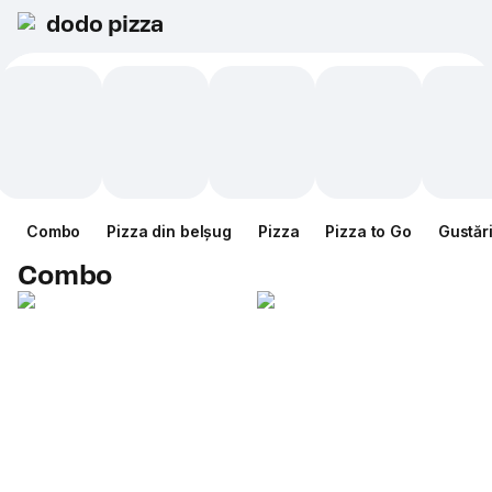
dodo pizza
Combo
Pizza din belșug
Pizza
Pizza to Go
Gustăr
Combo