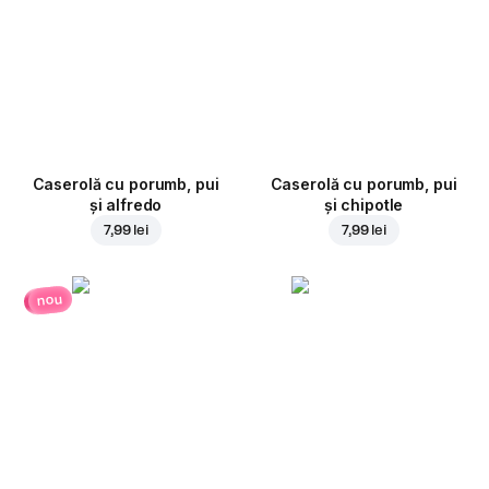
Caserolă cu porumb, pui
Caserolă cu porumb, pui
și alfredo
și chipotle
7,99 lei
7,99 lei
nou