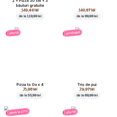
2 + Pizza 30 cm + 3
băuturi gratuite
149,44 lei
140,97 lei
de la
119,99 lei
de la
99,99 lei
profitabil
ofertă
Pizza to Go x 4
Trio de pui
71,96 lei
79,97 lei
de la
55,99 lei
de la
69,99 lei
până la 10%
ofertă