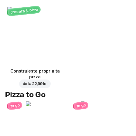
creează-ți pizza
Construieste propria ta
pizza
de la
22,99 lei
Pizza to Go
to go
to go