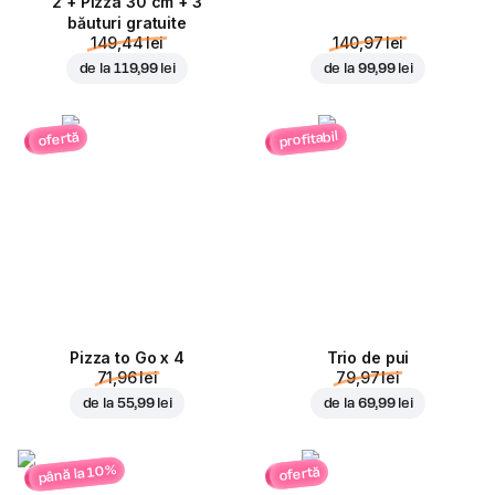
2 + Pizza 30 cm + 3
băuturi gratuite
149,44 lei
140,97 lei
de la
119,99 lei
de la
99,99 lei
profitabil
ofertă
Pizza to Go x 4
Trio de pui
71,96 lei
79,97 lei
de la
55,99 lei
de la
69,99 lei
până la 10%
ofertă