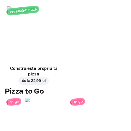
creează-ți pizza
Construieste propria ta
pizza
de la
22,99 lei
Pizza to Go
to go
to go