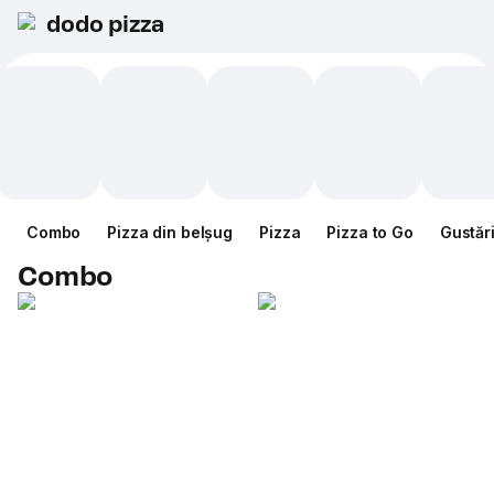
dodo pizza
Combo
Pizza din belșug
Pizza
Pizza to Go
Gustăr
Combo