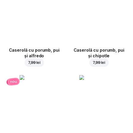
Caserolă cu porumb, pui
Caserolă cu porumb, pui
și alfredo
și chipotle
7,99 lei
7,99 lei
nou