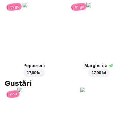
to go
to go
Pepperoni
Margherita
17,99 lei
17,99 lei
Gustări
nou