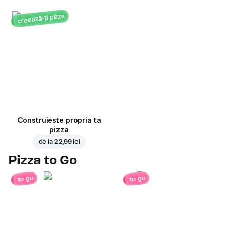
creează-ți pizza
Construieste propria ta
pizza
de la
22,99 lei
Pizza to Go
to go
to go