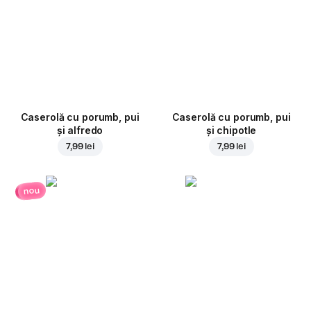
Caserolă cu porumb, pui
Caserolă cu porumb, pui
și alfredo
și chipotle
7,99 lei
7,99 lei
nou