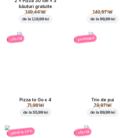
2 + Pizza 30 cm + 3
băuturi gratuite
149,44 lei
140,97 lei
de la
119,99 lei
de la
99,99 lei
profitabil
ofertă
Pizza to Go x 4
Trio de pui
71,96 lei
79,97 lei
de la
55,99 lei
de la
69,99 lei
până la 10%
ofertă