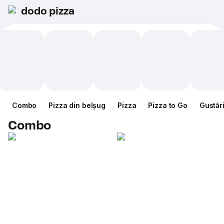
dodo pizza
Combo
Pizza din belșug
Pizza
Pizza to Go
Gustăr
Combo