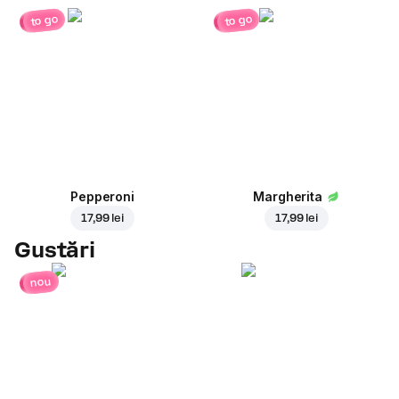
to go
to go
Pepperoni
Margherita
17,99 lei
17,99 lei
Gustări
nou