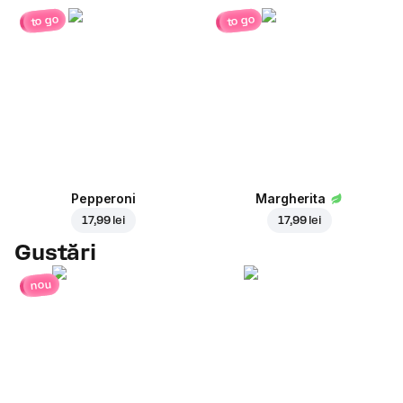
to go
to go
Pepperoni
Margherita
17,99 lei
17,99 lei
Gustări
nou