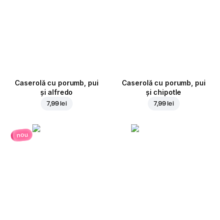
Caserolă cu porumb, pui
Caserolă cu porumb, pui
și alfredo
și chipotle
7,99 lei
7,99 lei
nou