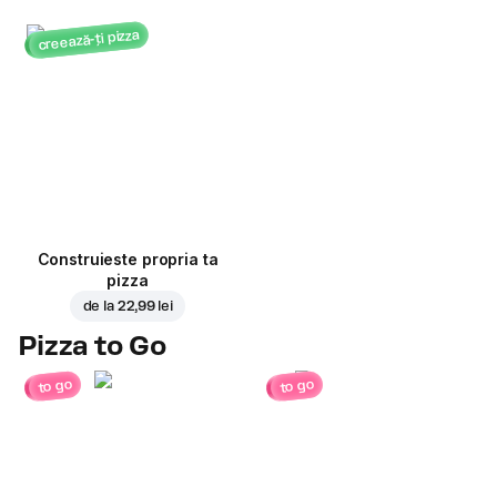
creează-ți pizza
Construieste propria ta
pizza
de la
22,99 lei
Pizza to Go
to go
to go