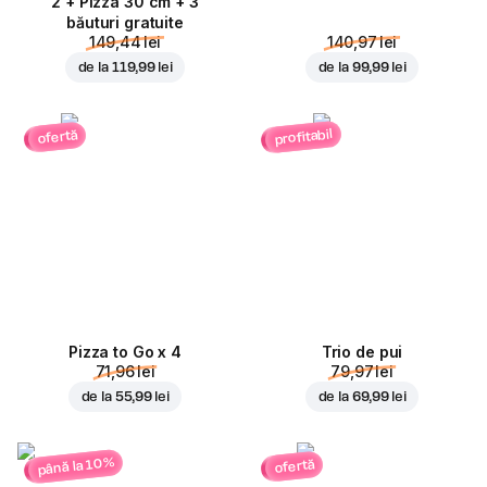
2 + Pizza 30 cm + 3
băuturi gratuite
149,44 lei
140,97 lei
de la
119,99 lei
de la
99,99 lei
profitabil
ofertă
Pizza to Go x 4
Trio de pui
71,96 lei
79,97 lei
de la
55,99 lei
de la
69,99 lei
până la 10%
ofertă