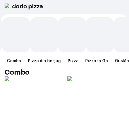
dodo pizza
Combo
Pizza din belșug
Pizza
Pizza to Go
Gustăr
Combo