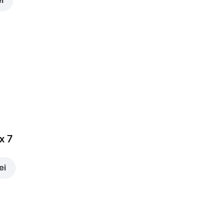
ei
x 7
ei