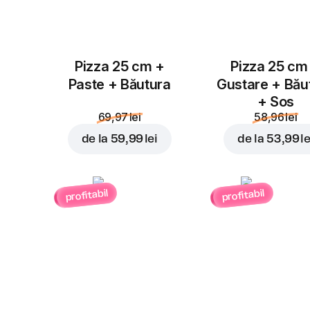
Pizza 25 cm +
Pizza 25 cm
Paste + Băutura
Gustare + Bău
+ Sos
69,97 lei
58,96 lei
de la
59,99 lei
de la
53,99 le
profitabil
profitabil