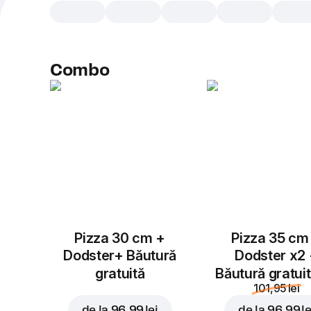
Combo
Pizza 30 cm +
Pizza 35 cm
Dodster+ Băutură
Dodster x2
gratuită
Băutură gratui
101,95 lei
de la
96,99 lei
de la
96,99 le