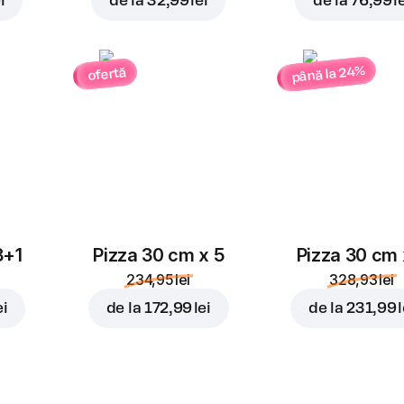
i
de la
32,99 lei
de la
76,99 l
până la 24%
ofertă
3+1
Pizza 30 cm x 5
Pizza 30 cm 
234,95 lei
328,93 lei
ei
de la
172,99 lei
de la
231,99 l