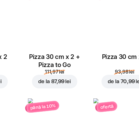
x 2
Pizza 30 cm x 2 +
Pizza 30 cm 
Pizza to Go
111,97 lei
93,98 lei
i
de la
87,99 lei
de la
70,99 l
până la 10%
ofertă