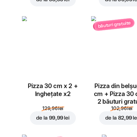
băuturi gratuite
Pizza 30 cm x 2 +
Pizza din belș
Inghețate x2
cm + Pizza 30
2 băuturi grat
129,96 lei
102,96 lei
de la
99,99 lei
de la
82,99 le