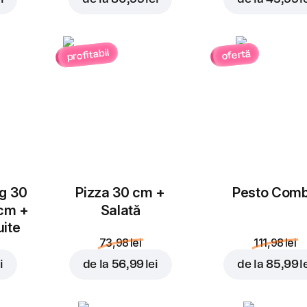
profitabil
ofertă
Adăugați pentru
8,99 l
ug 30
Pizza 30 cm +
Pesto Com
 cm +
Salată
uite
73,98 lei
111,98 lei
i
de la
56,99 lei
de la
85,99 l