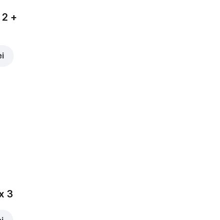
 2 +
ei
x 3