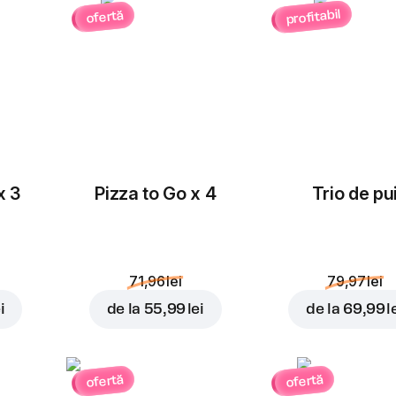
profitabil
ofertă
x 3
Pizza to Go x 4
Trio de pu
71,96 lei
79,97 lei
i
de la
55,99 lei
de la
69,99 l
ofertă
ofertă