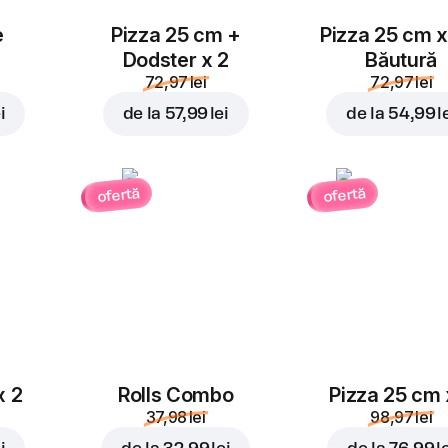
e
Pizza 25 cm +
Pizza 25 cm x
Dodster x 2
Băutură
72,97 lei
72,97 lei
i
de la
57,99 lei
de la
54,99 l
ofertă
ofertă
x 2
Rolls Combo
Pizza 25 cm 
37,98 lei
98,97 lei