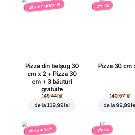
băuturi gratuite
ofertă
Pizza din belșug 30
Pizza 30 cm 
cm x 2 + Pizza 30
cm + 3 băuturi
gratuite
149,44 lei
140,97 lei
de la
119,99 lei
de la
99,99 le
până la 10%
ofertă