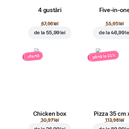
4 gustări
Five-in-on
67,96 lei
55,95 lei
de la
55,99 lei
de la
46,99 le
până la 21%
ofertă
Chicken box
Pizza 35 cm 
30,97 lei
113,98 lei