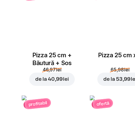
Pizza 25 cm +
Pizza 25 cm 
Băutură + Sos
46,97 lei
65,98 lei
de la
40,99 lei
de la
53,99 le
profitabil
ofertă