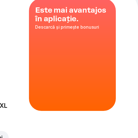
Este mai avantajos
în aplicație.
Descarcă și primește bonusuri
ster, gătită
arella
eliată.
 XL
ei