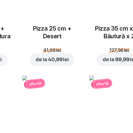
 +
Pizza 25 cm +
Pizza 35 cm x
tura
Desert
Băutură x 
41,98 lei
127,96 lei
i
de la
40,99 lei
de la
99,99 l
ofertă
ofertă